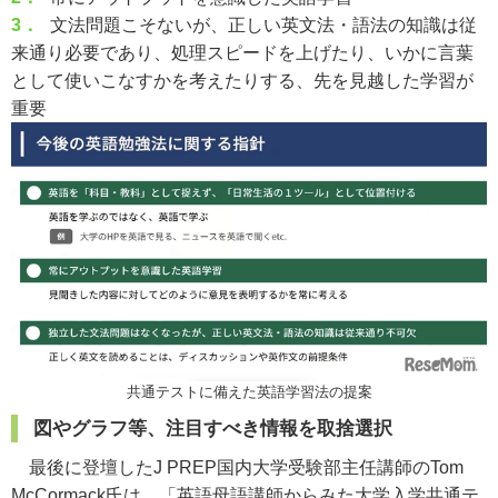
3．
文法問題こそないが、正しい英文法・語法の知識は従
来通り必要であり、処理スピードを上げたり、いかに言葉
として使いこなすかを考えたりする、先を見越した学習が
重要
共通テストに備えた英語学習法の提案
図やグラフ等、注目すべき情報を取捨選択
最後に登壇したJ PREP
国内大学受験部主任講師のTom
McCormack氏
は、「英語母語講師からみた大学入学共通テ