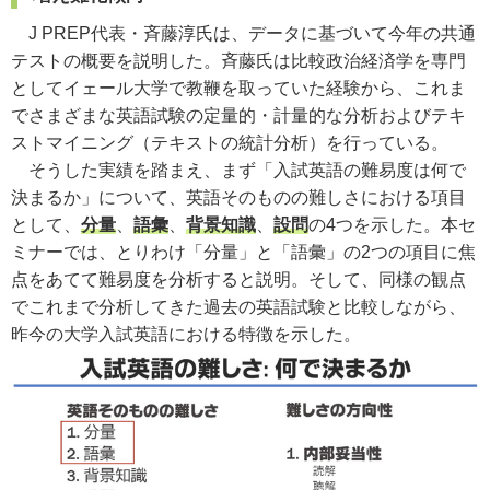
J PREP代表・斉藤淳氏は、データに基づいて今年の共通
テストの概要を説明した。斉藤氏は
比較政治経済学を専門
として
イェール大学で教鞭を取っていた経験から、これま
でさまざまな英語試験の定量的・計量的な分析およびテキ
ストマイニング（テキストの統計分析）を行っている。
そうした実績を踏まえ、まず「入試英語の難易度は何で
決まるか」について、英語そのものの難しさにおける項目
として、
分量
、
語彙
、
背景知識
、
設問
の4つを示した。本セ
ミナーでは、とりわけ「分量」と「語彙」の2つの項目に焦
点をあてて難易度を分析すると説明。そして、同様の観点
でこれまで分析してきた過去の英語試験と比較しながら、
昨今の大学入試英語における特徴を示した。