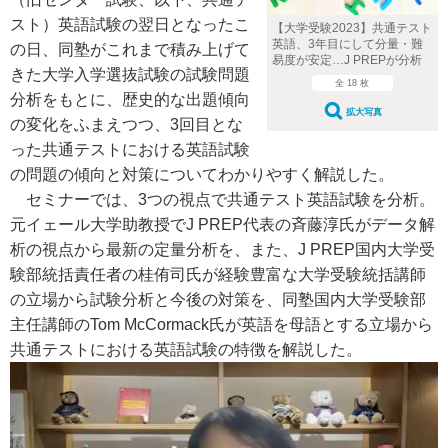
スト）英語試験の翌日となったこ
【大学受験2023】共通テスト
英語、3年目にして分量・難
の日、
同塾がこれまで積み上げて
易度が安定…J PREPが分析
きた大学入学選抜試験の試験問題
全 18 枚
分析をもとに、歴史的な出題傾向
拡大写真
の変化をふまえつつ、3回目とな
った共通テストにおける英語試験
の問題の傾向と対策についてわかりやすく解説した。
セミナーでは、3つの視点で共通テスト英語試験を分析。
元イェール大学助教授でJ PREP代表の斉藤淳氏がデータ解
析の視点から最新の定量分析を、また、J PREP国内大学受
験部統括責任者の桂侑司氏が経験豊富な大学受験統括講師
の立場から試験分析と今後の対策を、同塾国内大学受験部
主任講師のTom McCormack氏が英語を母語とする立場から
共通テストにおける英語試験の特徴を解説した。