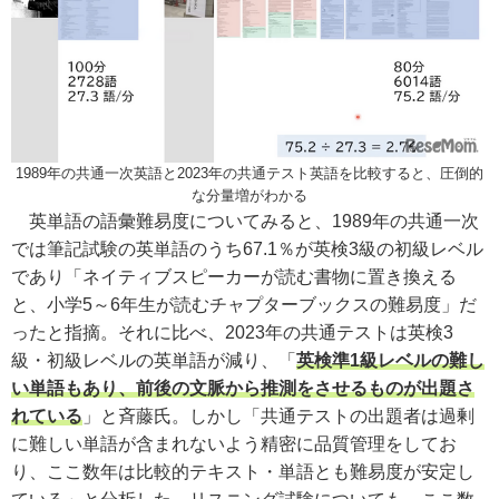
1989年の共通一次英語と2023年の共通テスト英語を比較すると、圧倒的
な分量増がわかる
英単語の語彙難易度についてみると、1989年の共通一次
では筆記試験の英単語のうち67.1％が英検3級の初級レベル
であり「ネイティブスピーカーが読む書物に置き換える
と、小学5～6年生が読むチャプターブックスの難易度」だ
ったと指摘。それに比べ、2023年の共通テストは英検3
級・初級レベルの英単語が減り、「
英検準1級レベルの難し
い単語もあり、前後の文脈から推測をさせるものが出題さ
れている
」と斉藤氏。しかし「共通テストの出題者は過剰
に難しい単語が含まれないよう精密に品質管理をしてお
り、ここ数年は比較的テキスト・単語とも難易度が安定し