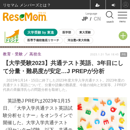
リセマム メンバーズ
Language
JP
/
CN
menu
search
大学受験 by 東進
医学部
東大受験
医専予備校徹底リサーチ
河合塾×東大特集
親子で考える大学選び
高校受験
中学受験
小学校受験
教育・受験
高校生
2023.1.31 Tue 18:45
PR
共通テスト
夏休み
8月開催学校説明会・相談会
【大学受験2023】共通テスト英語、3年目にし
8月開催イベント・WS
全国公立高校 過去問
人気記事
て分量・難易度が安定…J PREPが分析
自由研究教材（小学生向け）
自由研究教材（中学生向け）
ランキング
2023年1月14・15日に終了した2023年度大学入学共通テスト。2023年度の
共通テスト英語について、分量や語彙の難易度、今後の傾向と対策等、J PREP
代表の斉藤淳氏らの問題分析を取材した。
英語塾J PREPは2023年1月15
日、「大学入学共通テスト英語試
験分析セミナー」をオンラインで
開催した。
大学入学共通テスト
（旧センター試験、以下、共通テ