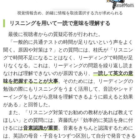
視覚情報含め、的確に情報を取捨選択する力が求められる
リスニングを用いて一読で意味を理解する
最後に視聴者からの質疑応答が行われた。
「一般的に共通テストの時間が足りないという声をよく
聞く。原因や対策は？」との質問には、桂氏が「リスニン
グで時間不足になることはなく、リーディングで時間が足
りなくなる。これは、リーディングの問題を繰り返し読ま
なければ理解できないのが原因であり、
一読して英文の意
味を把握することが大事
。そのためには、リーディングの
勉強の際にもリスニングをうまく活用して、音読やシャド
ーイングをしながら意味を理解できるように鍛えると効果
がある」と回答した。
また、「リスニング対策でお勧めの教材があれば教えて
ほしい」との質問には、斉藤氏が「効率的に英語を身に付
けるには
音素認識が重要
。音素をきちんと認識するために
は、英語の母音・子音を1つずつ区別して自分で発音できる