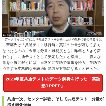
データマイニングにより共通テストを分析したJ PREP代表の斉藤淳氏
斉藤氏は「共通テスト移行時に英語の分量が著しく多く
なったものの、今年は分量・難易度ともに昨年と大きく変
わらず、共通テストとして安定した」と指摘し、「膨大な
量を正確に解くには、日常的に英語で情報を読み、英語で
応答する本格的な英語適応能力が有効になる」と述べた。
2023年度共通テストのデータ解析を行った「英語
塾J PREP」
共通一次、センター試験、そして共通テスト…分量が
増え難化傾向