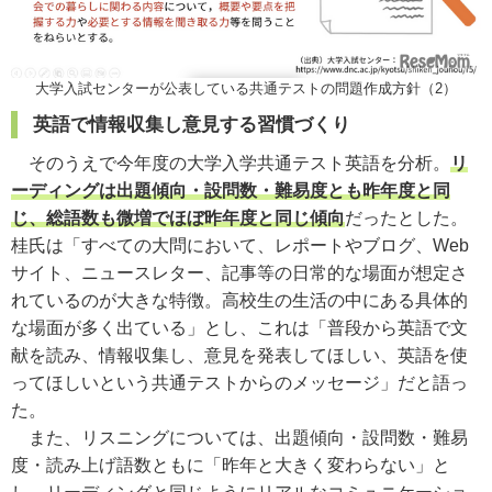
大学入試センターが公表している共通テストの問題作成方針（2）
英語で情報収集し意見する習慣づくり
そのうえで今年度の大学入学共通テスト英語を分析。
リ
ーディングは出題傾向・設問数・難易度とも昨年度と同
じ、総語数も微増でほぼ昨年度と同じ傾向
だったとした。
桂氏は「すべての大問において、レポートやブログ、Web
サイト、ニュースレター、記事等の日常的な場面が想定さ
れているのが大きな特徴。高校生の生活の中にある具体的
な場面が多く出ている」とし、これは「普段から英語で文
献を読み、情報収集し、意見を発表してほしい、英語を使
ってほしいという共通テストからのメッセージ」だと語っ
た。
また、リスニングについては、出題傾向・設問数・難易
度・読み上げ語数ともに「昨年と大きく変わらない」と