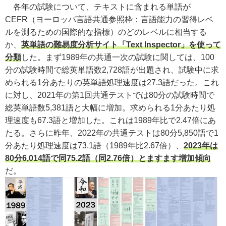
各年の試験について、テキストに含まれる単語が
CEFR（ヨーロッパ言語共通参照枠：言語能力の習得レベ
ルを測るための国際的な指標）のどのレベルに相当する
か、
英単語の難易度分析サイト「Text Inspector」を使って
分類
した。まず1989年の共通一次の試験に関しては、100
分の試験時間で総英単語数2,728語が出題され、試験中に求
められる1分あたりの英単語処理速度は27.3語だった。これ
に対し、2021年の第1回共通テストでは80分の試験時間で
総英単語数5,381語と大幅に増加。求められる1分あたり処
理速度も67.3語と増加した。これは1989年比で2.47倍にあ
たる。さらに昨年、2022年の共通テストは80分5,850語で1
分あたり処理速度は73.1語（1989年比2.67倍）、
2023年は
80分6,014語で同75.2語（同2.76倍）とますます増加傾向
だ。