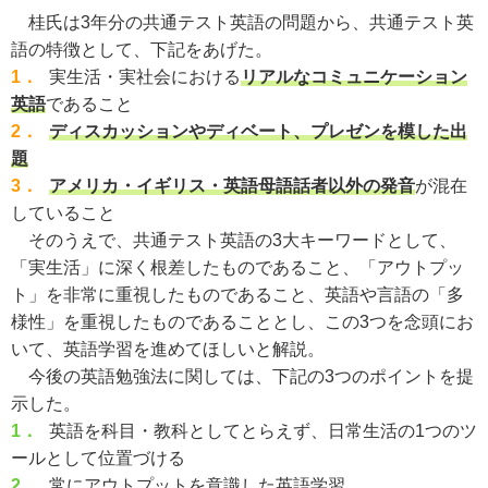
桂氏は3年分の共通テスト英語の問題から、共通テスト英
語の特徴として、下記をあげた。
1．
実生活・実社会における
リアルなコミュニケーション
英語
であること
2．
ディスカッションやディベート、プレゼンを模した出
題
3．
アメリカ・イギリス・英語母語話者以外の発音
が混在
していること
そのうえで、共通テスト英語の3大キーワードとして、
「実生活」に深く根差したものであること、「アウトプッ
ト」を非常に重視したものであること、英語や言語の「多
様性」を重視したものであることとし、この3つを念頭にお
いて、英語学習を進めてほしいと解説。
今後の英語勉強法に関しては、下記の3つのポイントを提
示した。
1．
英語を科目・教科としてとらえず、日常生活の1つのツ
ールとして位置づける
2．
常にアウトプットを意識した英語学習