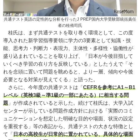
共通テスト英語の定性的な分析を行ったJ PREP国内大学受験部統括責任
者の桂侑司氏
桂氏は、まず共通テストを取り巻く環境として、この度
導入された新学習指導要領に学力の3要素として知識・技
能、思考力・判断力・表現力、主体性・多様性・協働性が
盛り込まれていることを取り上げ、「日本が今後目指して
いくべき学習の在り方を反映している」としたうえで「そ
れを念頭に置いて問題を眺めると、より一層、傾向や今後
必要となる対策が見えてくる」と語った。
さらに、今年度の共通テストは「
CEFRを参考にA1～B1
レベル（英検3級～準1級の一部にあたる）に相当する問
題
」が作成されていると示した。続けて桂氏は、大学入試
センターが示している問題作成方針における「実際のコミ
ュニケーションを想定した明確な目的や場面、状況の設定
を重視する」等の表記から、共通テストの大きな特徴とし
て「
日本の高校生が日常的に置かれている、具体的な場面