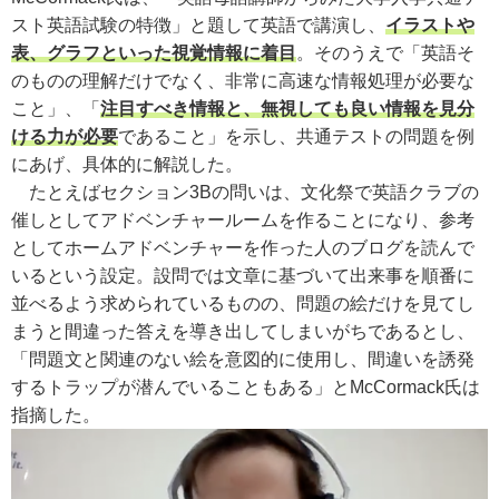
スト英語試験の特徴」と題して英語で講演し、
イラストや
表、グラフといった視覚情報に着目
。そのうえで「英語そ
のものの理解だけでなく、非常に高速な情報処理が必要な
こと」、「
注目すべき情報と、無視しても良い情報を見分
ける力が必要
であること」を示し、共通テストの問題を例
にあげ、具体的に解説した。
たとえばセクション3Bの問いは、文化祭で英語クラブの
催しとしてアドベンチャールームを作ることになり、参考
としてホームアドベンチャーを作った人のブログを読んで
いるという設定。設問では文章に基づいて出来事を順番に
並べるよう求められているものの、問題の絵だけを見てし
まうと間違った答えを導き出してしまいがちであるとし、
「問題文と関連のない絵を意図的に使用し、間違いを誘発
するトラップが潜んでいることもある」と
McCormack氏
は
指摘した。