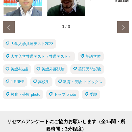
‹
1
/
3
大学入学共通テスト2023
大学入学共通テスト（共通テスト）
英語学習
英語4技能
英語外部試験
英語民間試験
J PREP
高校生
教育・受験 トピックス
教育・受験 photo
トップ photo
受験
リセマムアンケートにご協力お願いします（全15問・所
要時間：3分程度）