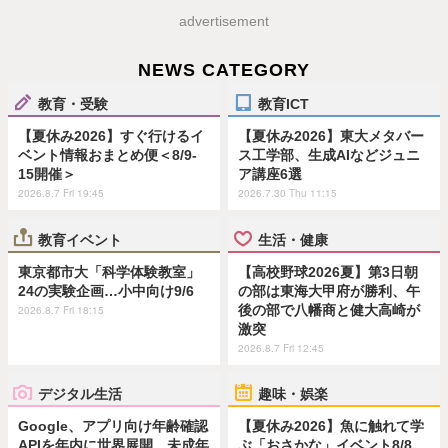
advertisement
NEWS CATEGORY
教育・受験
教育ICT
【夏休み2026】すぐ行けるイ
【夏休み2026】東大メタバー
ベント情報おまとめ便＜8/9-
ス工学部、生成AIなどジュニ
15開催＞
ア講座6選
2026.8.7 Fri 19:45
2026.7.30 Thu 11:15
教育イベント
生活・健康
東京都市大「科学体験教室」
【高校野球2026夏】第3日朝
24の実験企画…小中向け9/6
の部は東海大甲府が勝利、午
後の部で八幡商と健大高崎が
2026.8.7 Fri 18:15
激突
2026.8.7 Fri 12:45
デジタル生活
趣味・娯楽
Google、アプリ向け年齢確認
【夏休み2026】魚に触れて学
APIを年内に世界展開…未成年
ぶ「おさかな」イベント8/8…