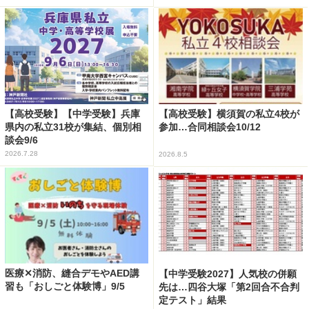
【高校受験】【中学受験】兵庫
【高校受験】横須賀の私立4校が
県内の私立31校が集結、個別相
参加…合同相談会10/12
談会9/6
2026.7.28
2026.8.5
医療✕消防、縫合デモやAED講
【中学受験2027】人気校の併願
習も「おしごと体験博」9/5
先は…四谷大塚「第2回合不合判
定テスト」結果