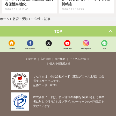
者保護を強化
川崎市
2026.7.31 Fri 13:45
2026.8.7 Fri 10:45
ホーム
›
教育・受験
›
中学生
›
記事
TOP
Home
Facebook
X
YouTube
Instagram
line
お問合せ
広告掲載
会社概要
リセマムについて
個人情報保護方針
リセマムは、株式会社イード（東証グロース上場）の運
営するサービスです。
証券コード：6038
株式会社イードは、個人情報の適切な取扱いを行う事業
者に対して付与されるプライバシーマークの付与認定を
受けています。