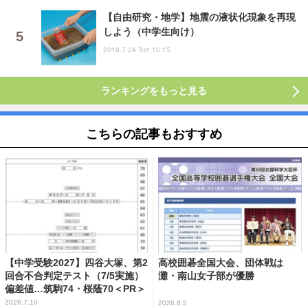
【自由研究・地学】地震の液状化現象を再現
しよう（中学生向け）
2018.7.24 Tue 10:15
ランキングをもっと見る
こちらの記事もおすすめ
【中学受験2027】四谷大塚、第2
高校囲碁全国大会、団体戦は
回合不合判定テスト（7/5実施）
灘・南山女子部が優勝
偏差値…筑駒74・桜蔭70＜PR＞
2026.7.10
2026.8.5