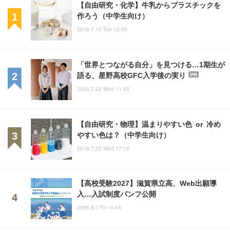
【自由研究・化学】牛乳からプラスチックを
作ろう（中学生向け）
2018.7.10 Tue 15:00
「世界とつながる自分」を見つける…1期生が
語る、星野高校GFC入学後の実り
PR
2026.7.22 Wed 11:45
【自由研究・物理】温まりやすい色 or 冷め
やすい色は？（中学生向け）
2018.7.25 Wed 17:15
【高校受験2027】滋賀県立高、Web出願導
入…入試制度パンフ公開
2026.8.7 Fri 14:45