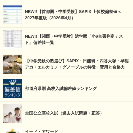
NEW!!【首都圏・中学受験】SAPIX 上位校偏差値＜
2027年度版（2026年4月）
NEW!!【関西・中学受験】浜学園「小6合否判定テス
ト」偏差値一覧
【中学受験の塾選び】SAPIX・日能研・四谷大塚・早稲
アカ・エルカミノ・グノーブルの特徴・費用と合格力
都道府県別 高校入試偏差値ランキング
全国公立高校入試（過去入試問題・正答）
イード・アワード