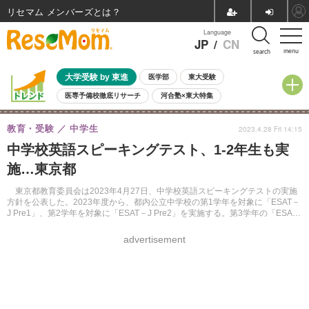
リセマム メンバーズ
Language
JP
/
CN
menu
search
大学受験 by 東進
医学部
東大受験
医専予備校徹底リサーチ
河合塾×東大特集
親子で考える大学選び
高校受験
中学受験
小学校受験
教育・受験
中学生
2023.4.28 Fri 14:15
共通テスト
夏休み
8月開催学校説明会・相談会
中学校英語スピーキングテスト、1-2年生も実
8月開催イベント・WS
全国公立高校 過去問
人気記事
施…東京都
自由研究教材（小学生向け）
自由研究教材（中学生向け）
ランキング
東京都教育委員会は2023年4月27日、中学校英語スピーキングテストの実施
方針を公表した。2023年度から、都内公立中学校の第1学年を対象に「ESAT－
J Pre1」、第2学年を対象に「ESAT－J Pre2」を実施する。第3学年の「ESAT
－J」は、2023年度は現協定に基づき実施する。
advertisement