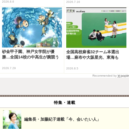
2026.8.6
2026.7.16
砂金甲子園、神戸女学院が優
全国高校麻雀32チーム本選出
勝…全国14校の中高生が腕競う
場…麻布や大阪星光、東海も
2026.7.29
2026.8.5
Recommended by
特集・連載
編集長・加藤紀子連載「今、会いたい人」