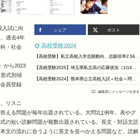
高校入試に向
シェア
ポスト
、過去4年
高校受験2024
理科・社会
【高校受験】私立高校入学志願動向、志願倍率2.56倍に低下
から2023
【高校受験2025】埼玉県私立高の応募状況（1/14時点）慶應志木5.01倍、早大本庄7.98倍など
・形式別傾
【高校受験2024】熊本県公立高校入試＜社会＞問題・正答
。会員登録
編集部にメッセージを送る
、リスニ
答える問題が毎年出題されている。大問2は例年、表やグ
形式の短い読解問題が複数出題されている。長文・対話文読
、本文の流れに合うように英文を並べかえる問題など、読解