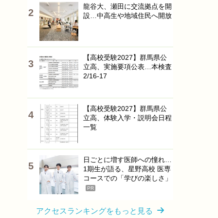
龍谷大、瀬田に交流拠点を開
設…中高生や地域住民へ開放
【高校受験2027】群馬県公
立高、実施要項公表…本検査
2/16-17
【高校受験2027】群馬県公
立高、体験入学・説明会日程
一覧
日ごとに増す医師への憧れ…
1期生が語る、星野高校 医専
コースでの「学びの楽しさ」
PR
アクセスランキングをもっと見る