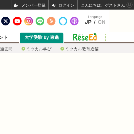
ログイン
こんにちは、ゲストさん
Language
JP
/
CN
ント
大学受験 by 東進
過去問
ミツカル学び
ミツカル教育通信