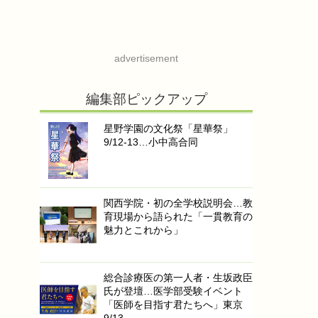
advertisement
編集部ピックアップ
星野学園の文化祭「星華祭」
9/12-13…小中高合同
関西学院・初の全学校説明会…教
育現場から語られた「一貫教育の
魅力とこれから」
総合診療医の第一人者・生坂政臣
氏が登壇…医学部受験イベント
「医師を目指す君たちへ」東京
9/13