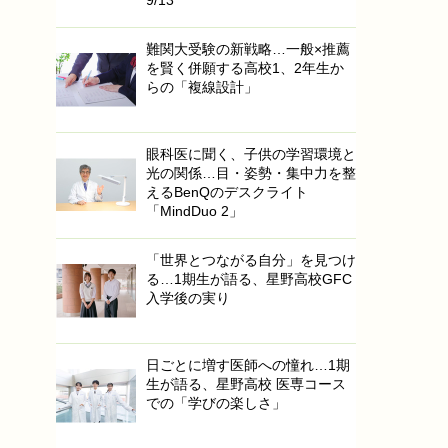
難関大受験の新戦略…一般×推薦
を賢く併願する高校1、2年生か
らの「複線設計」
眼科医に聞く、子供の学習環境と
光の関係…目・姿勢・集中力を整
えるBenQのデスクライト
「MindDuo 2」
「世界とつながる自分」を見つけ
る…1期生が語る、星野高校GFC
入学後の実り
日ごとに増す医師への憧れ…1期
生が語る、星野高校 医専コース
での「学びの楽しさ」