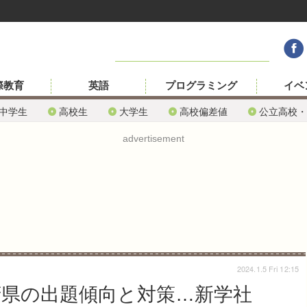
際教育
英語
プログラミング
イベ
中学生
高校生
大学生
高校偏差値
公立高校・
advertisement
2024.1.5 Fri 12:15
道府県の出題傾向と対策…新学社