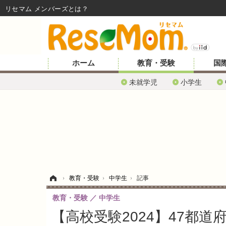
リセマム メンバーズ
ホーム
教育・受験
国
未就学児
小学生
ホーム
›
教育・受験
›
中学生
›
記事
教育・受験
中学生
【高校受験2024】47都