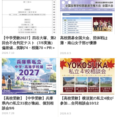
【中学受験2027】四谷大塚、第2
高校囲碁全国大会、団体戦は
回合不合判定テスト（7/5実施）
灘・南山女子部が優勝
偏差値…筑駒74・桜蔭70＜PR＞
2026.7.10
2026.8.5
【高校受験】【中学受験】兵庫
【高校受験】横須賀の私立4校が
県内の私立31校が集結、個別相
参加…合同相談会10/12
談会9/6
2026.7.28
2026.8.5