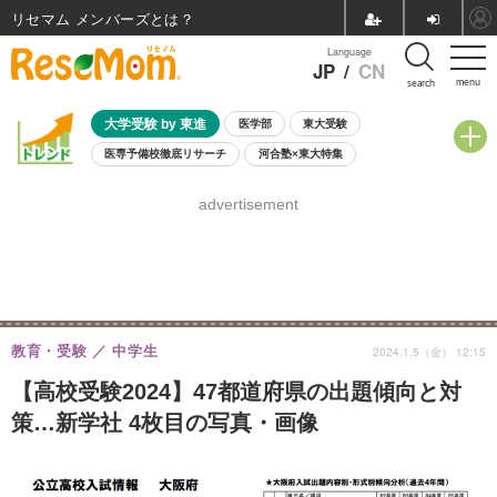
リセマム メンバーズ
Language
JP
/
CN
menu
search
大学受験 by 東進
医学部
東大受験
医専予備校徹底リサーチ
河合塾×東大特集
親子で考える大学選び
高校受験
中学受験
小学校受験
advertisement
共通テスト
夏休み
8月開催学校説明会・相談会
8月開催イベント・WS
全国公立高校 過去問
人気記事
自由研究教材（小学生向け）
自由研究教材（中学生向け）
ランキング
教育・受験
中学生
2024.1.5（金） 12:15
【高校受験2024】47都道府県の出題傾向と対
策…新学社 4枚目の写真・画像