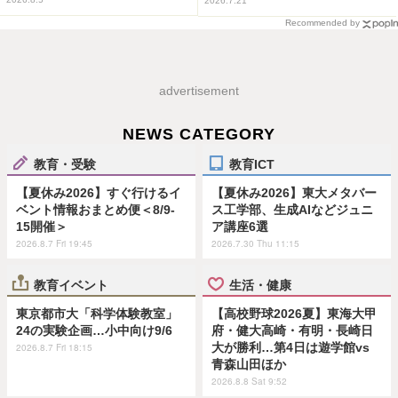
2026.7.21
Recommended by
advertisement
NEWS CATEGORY
教育・受験
教育ICT
【夏休み2026】すぐ行けるイ
【夏休み2026】東大メタバー
ベント情報おまとめ便＜8/9-
ス工学部、生成AIなどジュニ
15開催＞
ア講座6選
2026.8.7 Fri 19:45
2026.7.30 Thu 11:15
教育イベント
生活・健康
東京都市大「科学体験教室」
【高校野球2026夏】東海大甲
24の実験企画…小中向け9/6
府・健大高崎・有明・長崎日
大が勝利…第4日は遊学館vs
2026.8.7 Fri 18:15
青森山田ほか
2026.8.8 Sat 9:52