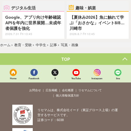
デジタル生活
趣味・娯楽
Google、アプリ向け年齢確認
【夏休み2026】魚に触れて学
APIを年内に世界展開…未成年
ぶ「おさかな」イベント8/8…
者保護を強化
川崎市
2026.7.31 Fri 13:45
2026.8.7 Fri 10:45
ホーム
›
教育・受験
›
中学生
›
記事
›
写真・画像
TOP
Home
Facebook
X
YouTube
Instagram
line
お問合せ
広告掲載
会社概要
リセマムについて
個人情報保護方針
リセマムは、株式会社イード（東証グロース上場）の運
営するサービスです。
証券コード：6038