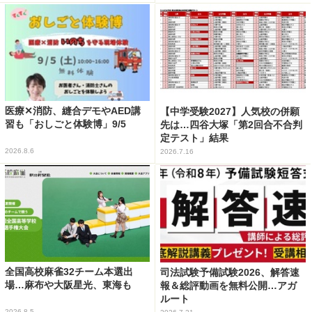
医療✕消防、縫合デモやAED講
【中学受験2027】人気校の併願
習も「おしごと体験博」9/5
先は…四谷大塚「第2回合不合判
定テスト」結果
2026.8.6
2026.7.16
全国高校麻雀32チーム本選出
司法試験予備試験2026、解答速
場…麻布や大阪星光、東海も
報＆総評動画を無料公開…アガ
ルート
2026.8.5