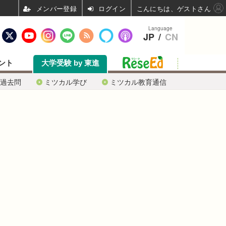
ログイン
こんにちは、ゲストさん
Language
JP
/
CN
ント
大学受験 by 東進
過去問
ミツカル学び
ミツカル教育通信