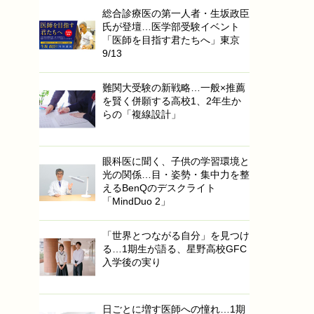
総合診療医の第一人者・生坂政臣
氏が登壇…医学部受験イベント
「医師を目指す君たちへ」東京
9/13
難関大受験の新戦略…一般×推薦
を賢く併願する高校1、2年生か
らの「複線設計」
眼科医に聞く、子供の学習環境と
光の関係…目・姿勢・集中力を整
えるBenQのデスクライト
「MindDuo 2」
「世界とつながる自分」を見つけ
る…1期生が語る、星野高校GFC
入学後の実り
日ごとに増す医師への憧れ…1期