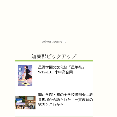
advertisement
編集部ピックアップ
星野学園の文化祭「星華祭」
9/12-13…小中高合同
関西学院・初の全学校説明会…教
育現場から語られた「一貫教育の
魅力とこれから」