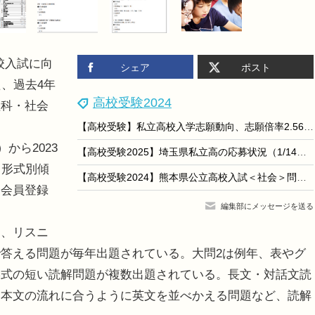
高校入試に向
シェア
ポスト
、過去4年
高校受験2024
理科・社会
【高校受験】私立高校入学志願動向、志願倍率2.56倍に低下
から2023
【高校受験2025】埼玉県私立高の応募状況（1/14時点）慶應志木5.01倍、早大本庄7.98倍など
・形式別傾
【高校受験2024】熊本県公立高校入試＜社会＞問題・正答
。会員登録
編集部にメッセージを送る
、リスニ
答える問題が毎年出題されている。大問2は例年、表やグ
形式の短い読解問題が複数出題されている。長文・対話文読
、本文の流れに合うように英文を並べかえる問題など、読解