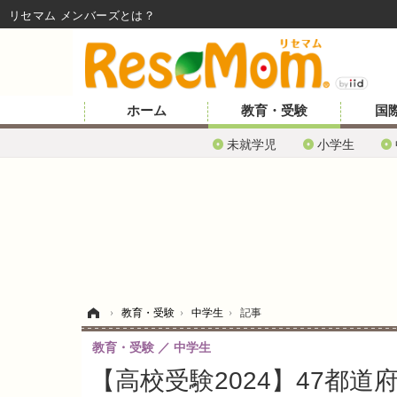
リセマム メンバーズ
ホーム
教育・受験
国
未就学児
小学生
ホーム
›
教育・受験
›
中学生
›
記事
教育・受験
中学生
【高校受験2024】47都