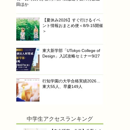
田ほか
【夏休み2026】すぐ行けるイベ
ント情報おまとめ便＜8/9-15開催
＞
東大新学部「UTokyo College of
Design」入試攻略セミナー9/27
行知学園の大学合格実績2026…
東大55人、早慶149人
中学生アクセスランキング