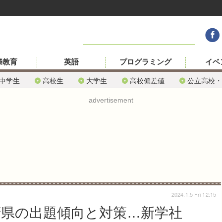
際教育
英語
プログラミング
イベ
中学生
高校生
大学生
高校偏差値
公立高校・
advertisement
2024.1.5 Fri 12:15
道府県の出題傾向と対策…新学社