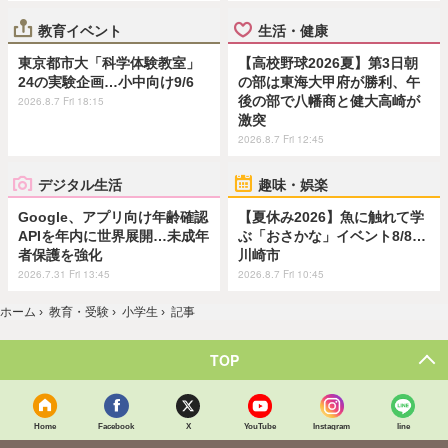
教育イベント
生活・健康
東京都市大「科学体験教室」
【高校野球2026夏】第3日朝
24の実験企画…小中向け9/6
の部は東海大甲府が勝利、午
後の部で八幡商と健大高崎が
2026.8.7 Fri 18:15
激突
2026.8.7 Fri 12:45
デジタル生活
趣味・娯楽
Google、アプリ向け年齢確認
【夏休み2026】魚に触れて学
APIを年内に世界展開…未成年
ぶ「おさかな」イベント8/8…
者保護を強化
川崎市
2026.7.31 Fri 13:45
2026.8.7 Fri 10:45
ホーム
›
教育・受験
›
小学生
›
記事
TOP
Home
Facebook
X
YouTube
Instagram
line