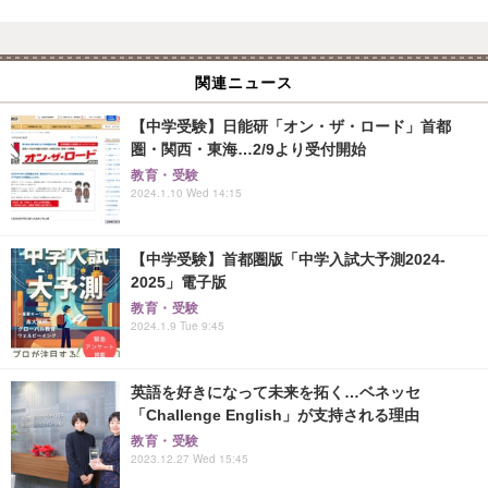
関連ニュース
【中学受験】日能研「オン・ザ・ロード」首都
圏・関西・東海…2/9より受付開始
教育・受験
2024.1.10 Wed 14:15
【中学受験】首都圏版「中学入試大予測2024-
2025」電子版
教育・受験
2024.1.9 Tue 9:45
英語を好きになって未来を拓く…ベネッセ
「Challenge English」が支持される理由
教育・受験
2023.12.27 Wed 15:45