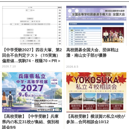
【中学受験2027】四谷大塚、第2
高校囲碁全国大会、団体戦は
回合不合判定テスト（7/5実施）
灘・南山女子部が優勝
偏差値…筑駒74・桜蔭70＜PR＞
2026.7.10
2026.8.5
【高校受験】【中学受験】兵庫
【高校受験】横須賀の私立4校が
県内の私立31校が集結、個別相
参加…合同相談会10/12
談会9/6