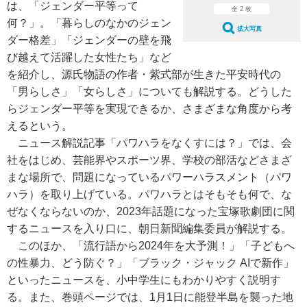
は、「ジェンダー平等って
全 2 枚
何？」。「暮らしのなかのジェン
拡大写真
ダー格差」「ジェンダーの壁を飛
び越えて活躍した女性たち」など
を紹介し、源氏物語の作者・紫式部が生きた平安時代の
「男らしさ」「女らしさ」についても解説する。どうした
らジェンダー平等を実現できるか、さまざまな角度から考
えるという。
ニュース解説記事「パワハラをなくすには？」では、会
社をはじめ、芸能界やスポーツ界、学校の部活などさまざ
まな場所で、問題になっているパワーハラスメント（パワ
ハラ）を取り上げている。パワハラとはそもそも何で、な
ぜなくならないのか、2023年話題になった宝塚歌劇団に関
するニュースを入り口に、朝日新聞編集委員が解説する。
このほか、「流行語から2024年を大予測！」「子どもへ
の性暴力、どう防ぐ？」「ブラック・ジャック AIで新作」
といったニュースを、小中学生にもわかりやすく説明す
る。また、巻頭ページでは、1月1日に能登半島を襲った地