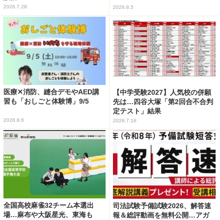
2026.7.28
2026.8.5
医療✕消防、縫合デモやAED講
【中学受験2027】人気校の併願
習も「おしごと体験博」9/5
先は…四谷大塚「第2回合不合判
定テスト」結果
2026.8.6
2026.7.16
全国高校麻雀32チーム本選出
司法試験予備試験2026、解答速
場…麻布や大阪星光、東海も
報＆総評動画を無料公開…アガ