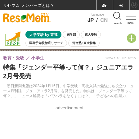
リセマム メンバーズ
Language
JP
/
CN
menu
search
大学受験 by 東進
医学部
東大受験
医専予備校徹底リサーチ
河合塾×東大特集
親子で考える大学選び
高校受験
中学受験
小学校受験
教育・受験
小学生
2024.1.16 Tue 10:15
共通テスト
夏休み
8月開催学校説明会・相談会
特集「ジェンダー平等って何？」ジュニアエラ
8月開催イベント・WS
全国公立高校 過去問
人気記事
2月号発売
自由研究教材（小学生向け）
自由研究教材（中学生向け）
ランキング
朝日新聞出版は2024年1月15日、中学受験・高校入試の勉強にも役立つニュ
ース月刊誌「ジュニアエラ2月号」を発売した。特集は「ジェンダー平等って
何？」。ニュース解説は「パワハラをなくすには？」「子どもへの性暴力、ど
う防ぐ？」などを掘り下げて掲載しているという。
advertisement