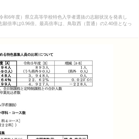
度（令和6年度）県立高等学校特色入学者選抜の志願状況を発表し
願倍率は0.96倍。最高倍率は、鳥取西（普通）の2.40倍となっ