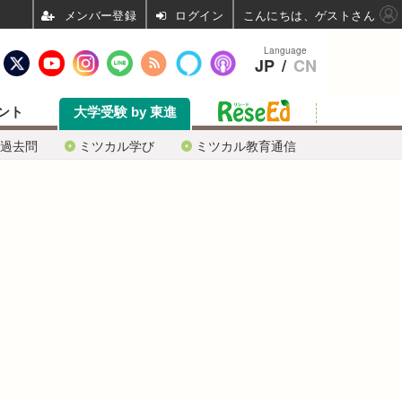
ログイン
こんにちは、ゲストさん
Language
JP
/
CN
ント
大学受験 by 東進
過去問
ミツカル学び
ミツカル教育通信