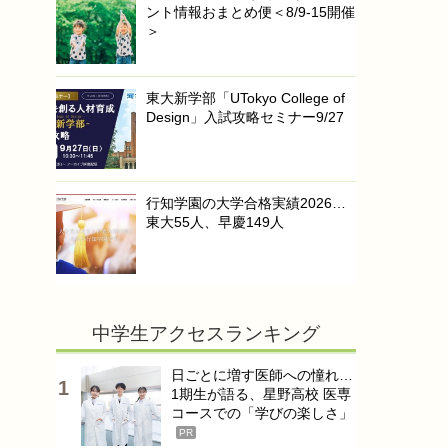
ント情報おまとめ便＜8/9-15開催
＞
東大新学部「UTokyo College of
Design」入試攻略セミナー9/27
行知学園の大学合格実績2026…
東大55人、早慶149人
中学生アクセスランキング
日ごとに増す医師への憧れ…
1期生が語る、星野高校 医専
コースでの「学びの楽しさ」
PR