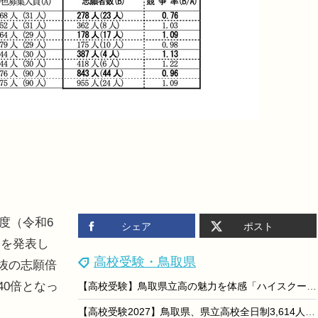
年度（令和6
シェア
ポスト
況を発表し
高校受験・鳥取県
選抜の志願倍
40倍となっ
【高校受験】鳥取県立高の魅力を体感「ハイスクールアドベンチャー」8月開催
【高校受験2027】鳥取県、県立高校全日制3,614人募集…114人減