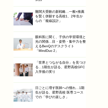
難関大受験の新戦略…一般×推薦
を賢く併願する高校1、2年生か
らの「複線設計」
眼科医に聞く、子供の学習環境と
光の関係…目・姿勢・集中力を整
えるBenQのデスクライト
「MindDuo 2」
「世界とつながる自分」を見つけ
る…1期生が語る、星野高校GFC
入学後の実り
日ごとに増す医師への憧れ…1期
生が語る、星野高校 医専コース
での「学びの楽しさ」