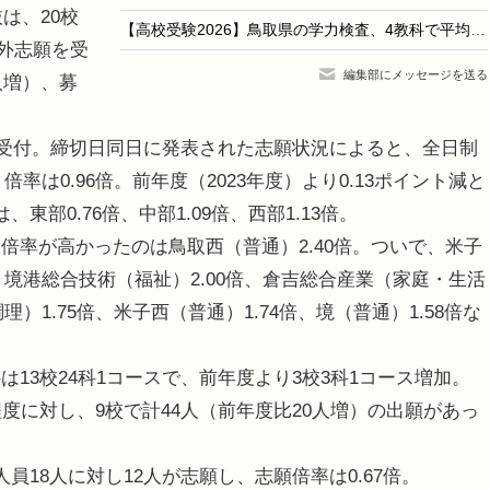
は、20校
【高校受験2026】鳥取県の学力検査、4教科で平均点上昇
県外志願を受
編集部にメッセージを送る
人増）、募
を受付。締切日同日に発表された志願状況によると、全日制
倍率は0.96倍。前年度（2023年度）より0.13ポイント減と
部0.76倍、中部1.09倍、西部1.13倍。
率が高かったのは鳥取西（普通）2.40倍。ついで、米子
、境港総合技術（福祉）2.00倍、倉吉総合産業（家庭・生活
）1.75倍、米子西（普通）1.74倍、境（普通）1.58倍な
3校24科1コースで、前年度より3校3科1コース増加。
度に対し、9校で計44人（前年度比20人増）の出願があっ
18人に対し12人が志願し、志願倍率は0.67倍。