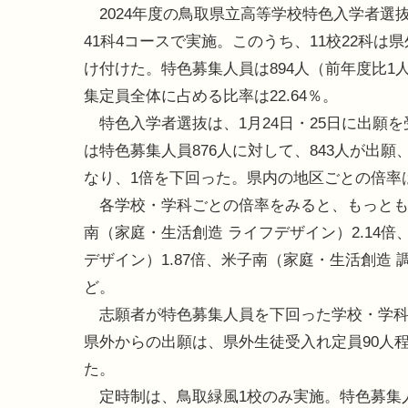
2024年度の鳥取県立高等学校特色入学者選抜
41科4コースで実施。このうち、11校22科は
け付けた。特色募集人員は894人（前年度比1
集定員全体に占める比率は22.64％。
特色入学者選抜は、1月24日・25日に出願
は特色募集人員876人に対して、843人が出願、
なり、1倍を下回った。県内の地区ごとの倍率は、東
各学校・学科ごとの倍率をみると、もっとも倍
南（家庭・生活創造 ライフデザイン）2.14倍
デザイン）1.87倍、米子南（家庭・生活創造 調理
ど。
志願者が特色募集人員を下回った学校・学科は1
県外からの出願は、県外生徒受入れ定員90人程
た。
定時制は、鳥取緑風1校のみ実施。特色募集人員