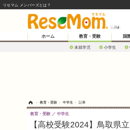
リセマム メンバーズ
ホーム
教育・受験
国
未就学児
小学生
ホーム
›
教育・受験
›
中学生
›
記事
教育・受験
中学生
【高校受験2024】鳥取県