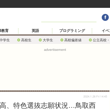
際教育
英語
プログラミング
イベ
中学生
高校生
大学生
高校偏差値
公立高校・
advertisement
2024.1.26 Fri 14:45
立高、特色選抜志願状況…鳥取西