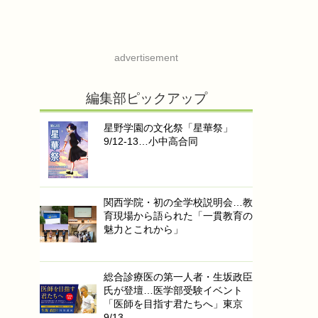
advertisement
編集部ピックアップ
星野学園の文化祭「星華祭」
9/12-13…小中高合同
関西学院・初の全学校説明会…教
育現場から語られた「一貫教育の
魅力とこれから」
総合診療医の第一人者・生坂政臣
氏が登壇…医学部受験イベント
「医師を目指す君たちへ」東京
9/13