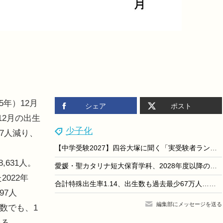
5年）12月
シェア
ポスト
12月の出生
少子化
97人減り、
【中学受験2027】四谷大塚に聞く「実受験者ランキング」にみる学校選びの新潮流
,631人。
愛媛・聖カタリナ短大保育学科、2028年度以降の募集停止へ
2022年
合計特殊出生率1.14、出生数も過去最少67万人…人口動態統計
97人
編集部にメッセージを送る
数でも、1
いる。