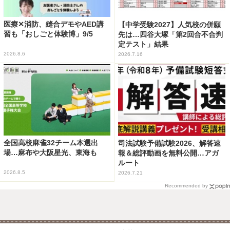
医療✕消防、縫合デモやAED講
【中学受験2027】人気校の併願
習も「おしごと体験博」9/5
先は…四谷大塚「第2回合不合判
定テスト」結果
2026.8.6
2026.7.16
全国高校麻雀32チーム本選出
司法試験予備試験2026、解答速
場…麻布や大阪星光、東海も
報＆総評動画を無料公開…アガ
ルート
2026.8.5
2026.7.21
Recommended by