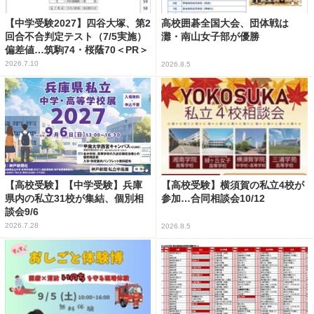
【中学受験2027】四谷大塚、第2
高校囲碁全国大会、団体戦は
回合不合判定テスト（7/5実施）
灘・南山女子部が優勝
偏差値…筑駒74・桜蔭70＜PR＞
2026.7.10
2026.8.5
【高校受験】【中学受験】兵庫
【高校受験】横須賀の私立4校が
県内の私立31校が集結、個別相
参加…合同相談会10/12
談会9/6
2026.7.28
2026.8.5