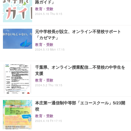
路ガイド」
教育・受験
2024.5.16 Thu 9:15
元中学校長が設立、オンライン不登校サポート
「カゼマチ」
教育・受験
2024.5.13 Mon 17:15
千葉県、オンライン授業配信…不登校の中学生を
支援
教育・受験
2024.5.2 Thu 19:15
本庄第一通信制中等部「エコースクール」5/23開
校
教育・受験
2024.4.19 Fri 17:15