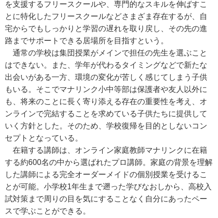
を支援するフリースクールや、専門的なスキルを伸ばすこ
とに特化したフリースクールなどさまざま存在するが、自
宅からでもしっかりと学習の遅れを取り戻し、その先の進
路までサポートできる居場所を目指すという。
通常の学校は集団授業がメインで担任の先生を選ぶこと
はできない。また、学年が代わるタイミングなどで新たな
出会いがある一方、環境の変化が苦しく感じてしまう子供
もいる。そこでマナリンク小中等部は保護者や友人以外に
も、将来のことに長く寄り添える存在の重要性を考え、オ
ンラインで完結することを求めている子供たちに提供して
いく方針とした。そのため、学校復帰を目的としないコン
セプトとなっている。
在籍する講師は、オンライン家庭教師マナリンクに在籍
する約600名の中から選ばれたプロ講師。家庭の背景を理解
した講師による完全オーダーメイドの個別授業を受けるこ
とが可能。小学校1年生まで遡った学びなおしから、高校入
試対策まで周りの目を気にすることなく自分にあったペー
スで学ぶことができる。