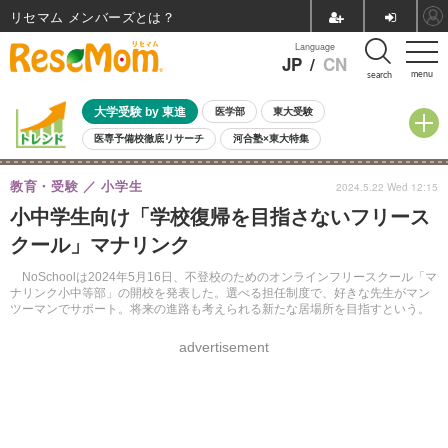
リセマム メンバーズ
Language
JP
/
CN
menu
search
大学受験 by 東進
医学部
東大受験
医専予備校徹底リサーチ
河合塾×東大特集
親子で考える大学選び
高校受験
中学受験
小学校受験
教育・受験
小学生
2024.5.22 Wed 12:15
共通テスト
夏休み
8月開催学校説明会・相談会
小中学生向け「学校復帰を目指さないフリース
8月開催イベント・WS
全国公立高校 過去問
人気記事
クール」マナリンク
自由研究教材（小学生向け）
自由研究教材（中学生向け）
ランキング
NoSchoolは2024年5月16日、不登校のためのオンラインフリースクール「マ
ナリンク小中等部」の開校を発表した。選べる担任制度で、好きな先生がマン
ツーマンでサポート。将来の進路も考えられる新たな居場所を目指すという。
advertisement