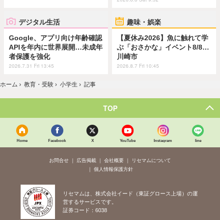
デジタル生活
趣味・娯楽
Google、アプリ向け年齢確認
【夏休み2026】魚に触れて学
APIを年内に世界展開…未成年
ぶ「おさかな」イベント8/8…
者保護を強化
川崎市
2026.7.31 Fri 13:45
2026.8.7 Fri 10:45
ホーム
›
教育・受験
›
小学生
›
記事
TOP
Home
Facebook
X
YouTube
Instagram
line
お問合せ
広告掲載
会社概要
リセマムについて
個人情報保護方針
リセマムは、株式会社イード（東証グロース上場）の運
営するサービスです。
証券コード：6038