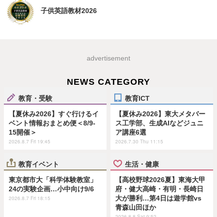
子供英語教材2026
advertisement
NEWS CATEGORY
教育・受験
教育ICT
【夏休み2026】すぐ行けるイ
【夏休み2026】東大メタバー
ベント情報おまとめ便＜8/9-
ス工学部、生成AIなどジュニ
15開催＞
ア講座6選
2026.8.7 Fri 19:45
2026.7.30 Thu 11:15
教育イベント
生活・健康
東京都市大「科学体験教室」
【高校野球2026夏】東海大甲
24の実験企画…小中向け9/6
府・健大高崎・有明・長崎日
大が勝利…第4日は遊学館vs
2026.8.7 Fri 18:15
青森山田ほか
2026.8.8 Sat 9:52