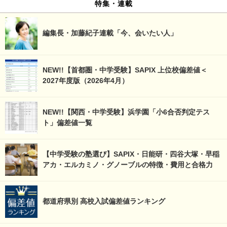
特集・連載
編集長・加藤紀子連載「今、会いたい人」
NEW!!【首都圏・中学受験】SAPIX 上位校偏差値＜
2027年度版（2026年4月）
NEW!!【関西・中学受験】浜学園「小6合否判定テス
ト」偏差値一覧
【中学受験の塾選び】SAPIX・日能研・四谷大塚・早稲
アカ・エルカミノ・グノーブルの特徴・費用と合格力
都道府県別 高校入試偏差値ランキング