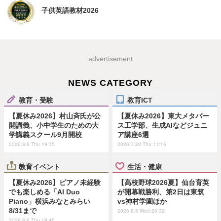
子供英語教材2026
advertisement
NEWS CATEGORY
教育・受験
教育ICT
【夏休み2026】村山斉氏が公
【夏休み2026】東大メタバー
開講義、小中学生のための大
ス工学部、生成AIなどジュニ
学講義スクール9月開校
ア講座6選
2026.8.6 Thu 19:15
2026.7.30 Thu 11:15
教育イベント
生活・健康
【夏休み2026】ピアノ未経験
【高校野球2026夏】仙台育英
でも楽しめる「AI Duo
が開幕戦勝利、第2日は東筑
Piano」横浜みなとみらい
vs神村学園ほか
8/31まで
2026.8.5 Wed 20:32
2026.8.6 Thu 19:45