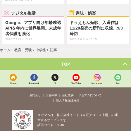
デジタル生活
趣味・娯楽
Google、アプリ向け年齢確認
ドラえもん短歌、入選作は
APIを年内に世界展開…未成年
11/20発売の新刊に収録…9/3
者保護を強化
締切
2026.7.31 Fri 13:45
2026.8.6 Thu 15:15
ホーム
›
教育・受験
›
中学生
›
記事
TOP
Home
Facebook
X
YouTube
Instagram
line
お問合せ
広告掲載
会社概要
リセマムについて
個人情報保護方針
リセマムは、株式会社イード（東証グロース上場）の運
営するサービスです。
証券コード：6038