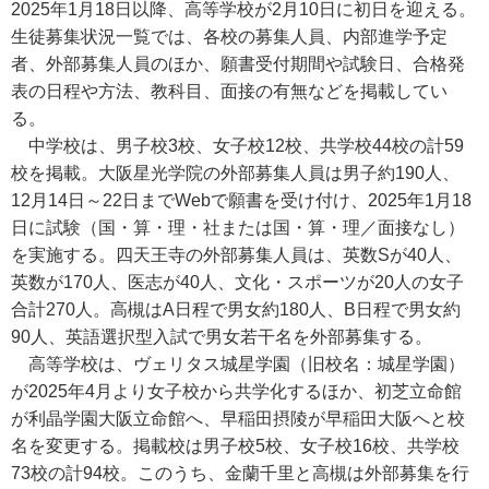
2025年1月18日以降、高等学校が2月10日に初日を迎える。
生徒募集状況一覧では、各校の募集人員、内部進学予定
者、外部募集人員のほか、願書受付期間や試験日、合格発
表の日程や方法、教科目、面接の有無などを掲載してい
る。
中学校は、男子校3校、女子校12校、共学校44校の計59
校を掲載。大阪星光学院の外部募集人員は男子約190人、
12月14日～22日までWebで願書を受け付け、2025年1月18
日に試験（国・算・理・社または国・算・理／面接なし）
を実施する。四天王寺の外部募集人員は、英数Sが40人、
英数が170人、医志が40人、文化・スポーツが20人の女子
合計270人。高槻はA日程で男女約180人、B日程で男女約
90人、英語選択型入試で男女若干名を外部募集する。
高等学校は、ヴェリタス城星学園（旧校名：城星学園）
が2025年4月より女子校から共学化するほか、初芝立命館
が利晶学園大阪立命館へ、早稲田摂陵が早稲田大阪へと校
名を変更する。掲載校は男子校5校、女子校16校、共学校
73校の計94校。このうち、金蘭千里と高槻は外部募集を行