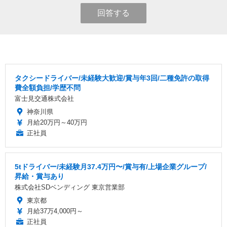
回答する
タクシードライバー/未経験大歓迎/賞与年3回/二種免許の取得
費全額負担/学歴不問
富士見交通株式会社
神奈川県
月給20万円～40万円
正社員
5tドライバー/未経験月37.4万円〜/賞与有/上場企業グループ/
昇給・賞与あり
株式会社SDベンディング 東京営業部
東京都
月給37万4,000円～
正社員