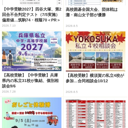
【中学受験2027】四谷大塚、第2
高校囲碁全国大会、団体戦は
回合不合判定テスト（7/5実施）
灘・南山女子部が優勝
偏差値…筑駒74・桜蔭70＜PR＞
2026.7.10
2026.8.5
【高校受験】【中学受験】兵庫
【高校受験】横須賀の私立4校が
県内の私立31校が集結、個別相
参加…合同相談会10/12
談会9/6
2026.7.28
2026.8.5