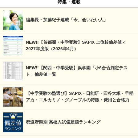
特集・連載
編集長・加藤紀子連載「今、会いたい人」
NEW!!【首都圏・中学受験】SAPIX 上位校偏差値＜
2027年度版（2026年4月）
NEW!!【関西・中学受験】浜学園「小6合否判定テス
ト」偏差値一覧
【中学受験の塾選び】SAPIX・日能研・四谷大塚・早稲
アカ・エルカミノ・グノーブルの特徴・費用と合格力
都道府県別 高校入試偏差値ランキング