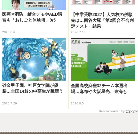
医療✕消防、縫合デモやAED講
【中学受験2027】人気校の併願
習も「おしごと体験博」9/5
先は…四谷大塚「第2回合不合判
定テスト」結果
2026.8.6
2026.7.16
砂金甲子園、神戸女学院が優
全国高校麻雀32チーム本選出
勝…全国14校の中高生が腕競う
場…麻布や大阪星光、東海も
2026.7.29
2026.8.5
Recommended by