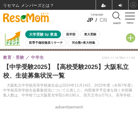
リセマム メンバーズ
Language
JP
/
CN
menu
search
大学受験 by 東進
医学部
東大受験
医専予備校徹底リサーチ
河合塾×東大特集
親子で考える大学選び
高校受験
中学受験
小学校受験
教育・受験
中学生
2024.11.18 Mon 11:56
共通テスト
夏休み
8月開催学校説明会・相談会
【中学受験2025】【高校受験2025】大阪私立
8月開催イベント・WS
全国公立高校 過去問
人気記事
校、生徒募集状況一覧
自由研究教材（小学生向け）
自由研究教材（中学生向け）
ランキング
大阪私立中学校高等学校連合会は2024年11月14日、2025年度（令和7年度）
中学校高等学校生徒募集状況について公表した。内部進学予定者を除く外部募
集人数は、中学校では大阪星光学院が約190人、四天王寺が270人。高等学校で
は大阪星光学院が15人、四天王寺が約155人など。
advertisement