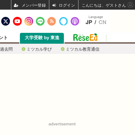
ログイン
こんにちは、ゲストさん
Language
JP
/
CN
ント
大学受験 by 東進
過去問
ミツカル学び
ミツカル教育通信
advertisement