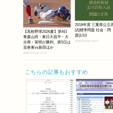
2018年度 三重県公立
試[標準問題 社会・問
【高校野球2026夏】第4日
題]1/10
青森山田・東日大昌平・大
2026.8.8 Sat 16:47
分商・英明が勝利、第5日は
花巻東vs新田ほか
2026.8.8 Sat 15:15
こちらの記事もおすすめ