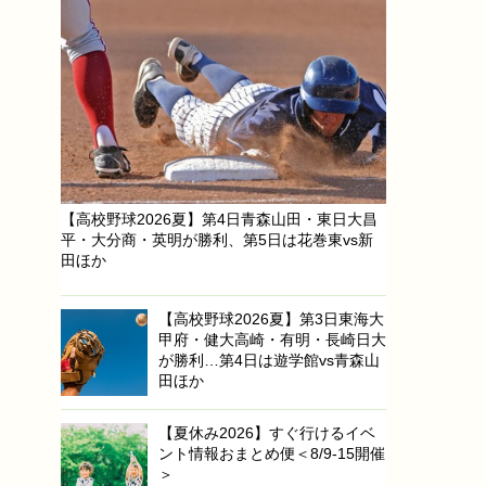
【高校野球2026夏】第4日青森山田・東日大昌
平・大分商・英明が勝利、第5日は花巻東vs新
田ほか
【高校野球2026夏】第3日東海大
甲府・健大高崎・有明・長崎日大
が勝利…第4日は遊学館vs青森山
田ほか
【夏休み2026】すぐ行けるイベ
ント情報おまとめ便＜8/9-15開催
＞