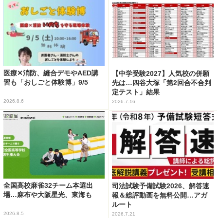
医療✕消防、縫合デモやAED講
【中学受験2027】人気校の併願
習も「おしごと体験博」9/5
先は…四谷大塚「第2回合不合判
定テスト」結果
2026.8.6
2026.7.16
全国高校麻雀32チーム本選出
司法試験予備試験2026、解答速
場…麻布や大阪星光、東海も
報＆総評動画を無料公開…アガ
ルート
2026.8.5
2026.7.21