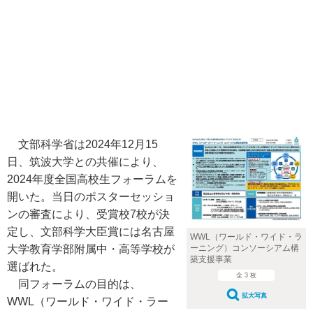
文部科学省は2024年12月15
日、筑波大学との共催により、
2024年度全国高校生フォーラムを
開いた。当日のポスターセッショ
ンの審査により、受賞校7校が決
定し、文部科学大臣賞には名古屋
WWL（ワールド・ワイド・ラ
ーニング）コンソーシアム構
大学教育学部附属中・高等学校が
築支援事業
選ばれた。
全 3 枚
同フォーラムの目的は、
拡大写真
WWL（ワールド・ワイド・ラー