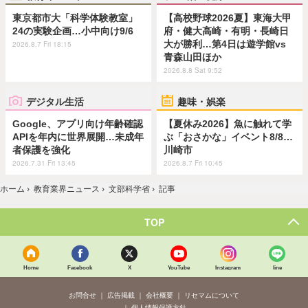
東京都市大「科学体験教室」
【高校野球2026夏】東海大甲
24の実験企画…小中向け9/6
府・健大高崎・有明・長崎日
大が勝利…第4日は遊学館vs
2026.8.7 Fri 18:15
青森山田ほか
2026.8.8 Sat 9:52
デジタル生活
趣味・娯楽
Google、アプリ向け年齢確認
【夏休み2026】魚に触れて学
APIを年内に世界展開…未成年
ぶ「おさかな」イベント8/8…
者保護を強化
川崎市
2026.7.31 Fri 13:45
2026.8.7 Fri 10:45
ホーム
›
教育業界ニュース
›
文部科学省
›
記事
TOP
Home
Facebook
X
YouTube
Instagram
line
お問合せ
広告掲載
会社概要
リセマムについて
個人情報保護方針