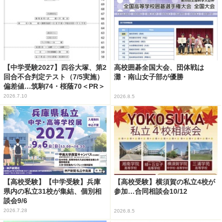
【中学受験2027】四谷大塚、第2
高校囲碁全国大会、団体戦は
回合不合判定テスト（7/5実施）
灘・南山女子部が優勝
偏差値…筑駒74・桜蔭70＜PR＞
2026.7.10
2026.8.5
【高校受験】【中学受験】兵庫
【高校受験】横須賀の私立4校が
県内の私立31校が集結、個別相
参加…合同相談会10/12
談会9/6
2026.7.28
2026.8.5