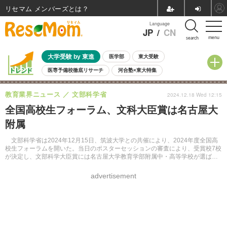
リセマム メンバーズ
Language
JP
/
CN
menu
search
大学受験 by 東進
医学部
東大受験
医専予備校徹底リサーチ
河合塾×東大特集
親子で考える大学選び
高校受験
中学受験
小学校受験
教育業界ニュース
文部科学省
2024.12.18 Wed 12:15
共通テスト
夏休み
8月開催学校説明会・相談会
全国高校生フォーラム、文科大臣賞は名古屋大
8月開催イベント・WS
全国公立高校 過去問
人気記事
附属
自由研究教材（小学生向け）
自由研究教材（中学生向け）
ランキング
文部科学省は2024年12月15日、筑波大学との共催により、2024年度全国高
校生フォーラムを開いた。当日のポスターセッションの審査により、受賞校7校
が決定し、文部科学大臣賞には名古屋大学教育学部附属中・高等学校が選ばれ
た。
advertisement