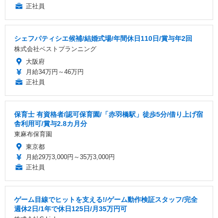
正社員
シェフパティシエ候補/結婚式場/年間休日110日/賞与年2回
株式会社ベストプランニング
大阪府
月給34万円～46万円
正社員
保育士 有資格者/認可保育園/「赤羽橋駅」徒歩5分/借り上げ宿
舎利用可/賞与2.8カ月分
東麻布保育園
東京都
月給29万3,000円～35万3,000円
正社員
ゲーム目線でヒットを支える!/ゲーム動作検証スタッフ/完全
週休2日/1年で休日125日/月35万円可