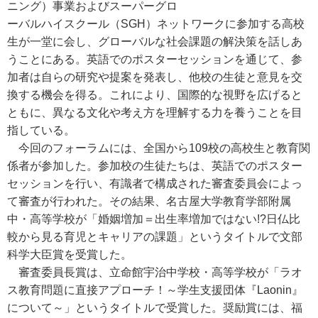
ニング）事業およびスーパーグロ
ーバルハイスクール（SGH）ネットワークに参加する高校
生が一堂に会し、グローバルな社会課題の解決策を話しあ
うことにある。英語でのポスターセッションを通じて、参
加者は自らの研究や提案を発表し、他校の生徒と意見を交
換する機会を得る。これにより、国際的な視野を広げると
ともに、異なる文化や考え方を理解する力を養うことを目
指している。
今回のフォーラムには、全国から109校の高校生と教育関
係者が参加した。参加校の生徒たちは、英語でのポスター
セッションを行い、有識者で構成された審査委員会によっ
て審査が行われた。その結果、名古屋大学教育学部附属
中・高等学校が「婚姻増加＝出生率増加ではない!?日仏比
較から見る育児とキャリアの課題」というタイトルで文部
科学大臣賞を受賞した。
審査委員長賞は、立命館宇治中学校・高等学校が「ラオ
ス教育問題に直接アプローチ！～学生支援団体『Laonin』
について～」というタイトルで受賞した。奨励賞には、福