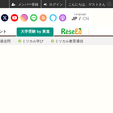
ログイン
こんにちは、ゲストさん
Language
JP
/
CN
ント
大学受験 by 東進
過去問
ミツカル学び
ミツカル教育通信