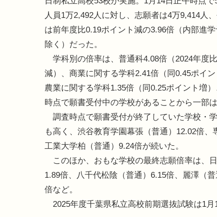
日制私立高校53校が実施。1月14日正午時点で
人員1万2,492人に対し、志願者は4万9,414人
は前年度比0.19ポイント減の3.96倍（内部進
除く）だった。
学科別の倍率は、普通科4.08倍（2024年度比0
減）、商業に関する学科2.41倍（同0.45ポイ
農業に関する学科1.35倍（同0.25ポイント増
時点で願書受付中の学校があることから一部
調査時点で願書受付が終了していた学校・学科
も高く、渋谷教育学園幕張（普通）12.02倍、専
工業大学柏（普通）9.24倍が続いた。
このほか、おもな学校の最終志願倍率は、日本
1.89倍、八千代松陰（普通）6.15倍、麗澤（普
倍など。
2025年度千葉県私立高校前期選抜試験は1月