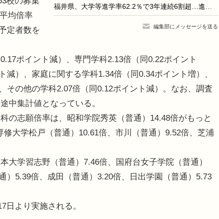
53校の募集
福井県、大学等進学率62.2％で3年連続6割超…進路実態調査
、平均倍率
編集部にメッセージを送る
学予定者数を
.17ポイント減）、専門学科2.13倍（同0.22ポイント
ント減）、家庭に関する学科1.34倍（同0.34ポイント増）、
）、その他の学科2.07倍（同0.12ポイント減）。なお、調査
は途中集計値となっている。
の志願倍率は、昭和学院秀英（普通）14.48倍がもっと
修大学松戸（普通）10.61倍、市川（普通）9.52倍、芝浦
大学習志野（普通）7.46倍、国府台女子学院（普通）
通）5.39倍、成田（普通）3.20倍、日出学園（普通）5.73
17日より実施される。