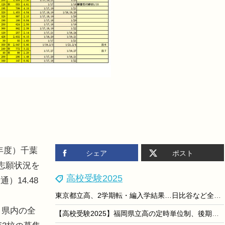
7年度）千葉
シェア
ポスト
志願状況を
高校受験2025
14.48
東京都立高、2学期転・編入学結果…日比谷など全日制130人合格
、県内の全
【高校受験2025】福岡県立高の定時単位制、後期入試の志願状況（確定）博多青松1.33倍