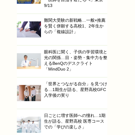
9/13
難関大受験の新戦略…一般×推薦
を賢く併願する高校1、2年生か
らの「複線設計」
眼科医に聞く、子供の学習環境と
光の関係…目・姿勢・集中力を整
えるBenQのデスクライト
「MindDuo 2」
「世界とつながる自分」を見つけ
る…1期生が語る、星野高校GFC
入学後の実り
日ごとに増す医師への憧れ…1期
生が語る、星野高校 医専コース
での「学びの楽しさ」