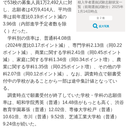
で53校の募集人員1万2,492人に対
校入学者選抜試験志願状況一
覧（前期選抜試験分）2025年
し、志願者は4万9,414人、平均倍
1月14日時点
率は前年度比0.19ポイント減の
全 2 枚
3.96倍（内部進学予定者数を除
拡大写真
く）だった。
学科別の倍率は、普通科4.08倍
（2024年度比0.17ポイント減）、専門学科2.13倍（同0.22
ポイント減）、商業に関する学科2.41倍（同0.45ポイント
減）、家庭に関する学科1.34倍（同0.34ポイント増）、農
業に関する学科1.35倍（同0.25ポイント増）、その他の学
科2.07倍（同0.12ポイント減）。なお、調査時点で願書受
付中の学校があることから一部は途中集計値となってい
る。
調査時点で願書受付が終了していた学校・学科の志願倍
率は、昭和学院秀英（普通）14.48倍がもっとも高く、渋谷
教育学園幕張（普通）12.02倍、専修大学松戸（普通）
10.61倍、市川（普通）9.52倍、芝浦工業大学柏（普通）
9.24倍が続いた。