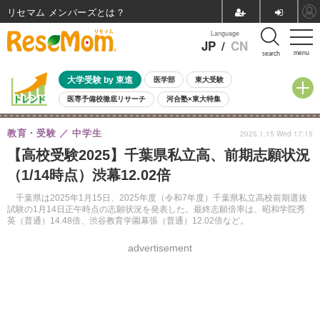
リセマム メンバーズ
Language
JP
/
CN
menu
search
大学受験 by 東進
医学部
東大受験
医専予備校徹底リサーチ
河合塾×東大特集
親子で考える大学選び
高校受験
中学受験
小学校受験
教育・受験
中学生
2025.1.15 Wed 17:15
共通テスト
夏休み
8月開催学校説明会・相談会
【高校受験2025】千葉県私立高、前期志願状況
8月開催イベント・WS
全国公立高校 過去問
人気記事
（1/14時点）渋幕12.02倍
自由研究教材（小学生向け）
自由研究教材（中学生向け）
ランキング
千葉県は2025年1月15日、2025年度（令和7年度）千葉県私立高校前期選抜
試験の1月14日正午時点の志願状況を発表した。最終志願倍率は、昭和学院秀
英（普通）14.48倍、渋谷教育学園幕張（普通）12.02倍など。
advertisement