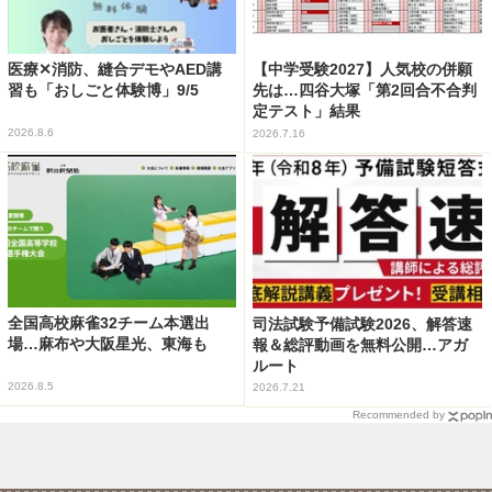
医療✕消防、縫合デモやAED講
【中学受験2027】人気校の併願
習も「おしごと体験博」9/5
先は…四谷大塚「第2回合不合判
定テスト」結果
2026.8.6
2026.7.16
全国高校麻雀32チーム本選出
司法試験予備試験2026、解答速
場…麻布や大阪星光、東海も
報＆総評動画を無料公開…アガ
ルート
2026.8.5
2026.7.21
Recommended by