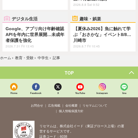
2026.8.8 Sat 9:52
デジタル生活
趣味・娯楽
Google、アプリ向け年齢確認
【夏休み2026】魚に触れて学
APIを年内に世界展開…未成年
ぶ「おさかな」イベント8/8…
者保護を強化
川崎市
2026.7.31 Fri 13:45
2026.8.7 Fri 10:45
ホーム
›
教育・受験
›
中学生
›
記事
TOP
Home
Facebook
X
YouTube
Instagram
line
お問合せ
広告掲載
会社概要
リセマムについて
個人情報保護方針
リセマムは、株式会社イード（東証グロース上場）の運
営するサービスです。
証券コード：6038