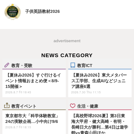
子供英語教材2026
advertisement
NEWS CATEGORY
教育・受験
教育ICT
【夏休み2026】すぐ行けるイ
【夏休み2026】東大メタバー
ベント情報おまとめ便＜8/9-
ス工学部、生成AIなどジュニ
15開催＞
ア講座6選
2026.8.7 Fri 19:45
2026.7.30 Thu 11:15
教育イベント
生活・健康
東京都市大「科学体験教室」
【高校野球2026夏】第3日東
24の実験企画…小中向け9/6
海大甲府・健大高崎・有明・
長崎日大が勝利…第4日は遊学
2026.8.7 Fri 18:15
館vs青森山田ほか