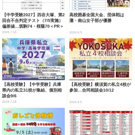
【中学受験2027】四谷大塚、第2
高校囲碁全国大会、団体戦は
回合不合判定テスト（7/5実施）
灘・南山女子部が優勝
偏差値…筑駒74・桜蔭70＜PR＞
2026.7.10
2026.8.5
【高校受験】【中学受験】兵庫
【高校受験】横須賀の私立4校が
県内の私立31校が集結、個別相
参加…合同相談会10/12
談会9/6
2026.7.28
2026.8.5