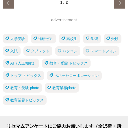
‹
1
/
2
advertisement
大学受験
進研ゼミ
高校生
学習
受験
入試
タブレット
パソコン
スマートフォン
AI（人工知能）
教育・受験 トピックス
トップ トピックス
ベネッセコーポレーション
教育・受験 photo
教育業界photo
教育業界トピックス
リセマムアンケートにご協力お願いします（全15問・所