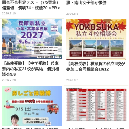
回合不合判定テスト（7/5実施）
灘・南山女子部が優勝
偏差値…筑駒74・桜蔭70＜PR＞
2026.7.10
2026.8.5
【高校受験】【中学受験】兵庫
【高校受験】横須賀の私立4校が
県内の私立31校が集結、個別相
参加…合同相談会10/12
談会9/6
2026.7.28
2026.8.5