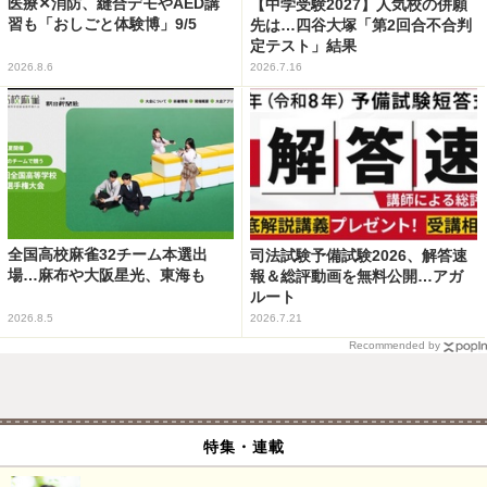
医療✕消防、縫合デモやAED講
【中学受験2027】人気校の併願
習も「おしごと体験博」9/5
先は…四谷大塚「第2回合不合判
定テスト」結果
2026.8.6
2026.7.16
全国高校麻雀32チーム本選出
司法試験予備試験2026、解答速
場…麻布や大阪星光、東海も
報＆総評動画を無料公開…アガ
ルート
2026.8.5
2026.7.21
Recommended by
特集・連載