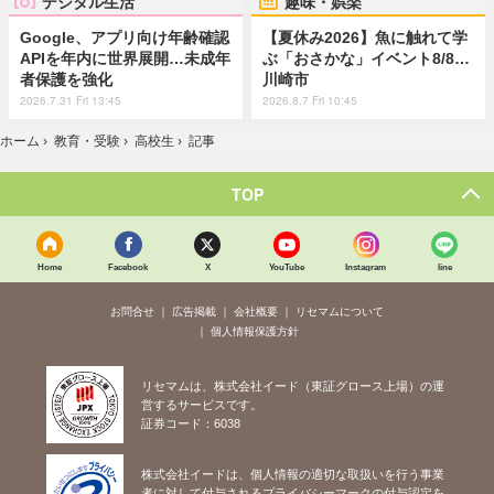
デジタル生活
趣味・娯楽
Google、アプリ向け年齢確認
【夏休み2026】魚に触れて学
APIを年内に世界展開…未成年
ぶ「おさかな」イベント8/8…
者保護を強化
川崎市
2026.7.31 Fri 13:45
2026.8.7 Fri 10:45
ホーム
›
教育・受験
›
高校生
›
記事
TOP
Home
Facebook
X
YouTube
Instagram
line
お問合せ
広告掲載
会社概要
リセマムについて
個人情報保護方針
リセマムは、株式会社イード（東証グロース上場）の運
営するサービスです。
証券コード：6038
株式会社イードは、個人情報の適切な取扱いを行う事業
者に対して付与されるプライバシーマークの付与認定を