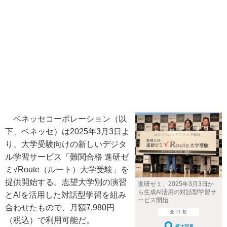
ベネッセコーポレーション（以
下、ベネッセ）は2025年3月3日よ
り、大学受験向けの新しいデジタ
ル学習サービス「難関合格 進研ゼ
ミ√Route（ルート）大学受験」を
提供開始する。志望大学別の演習
進研ゼミ、2025年3月3日か
ら生成AI活用の対話型学習サ
とAIを活用した対話型学習を組み
ービス開始
合わせたもので、月額7,980円
全 11 枚
（税込）で利用可能だ。
拡大写真