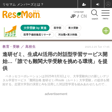
リセマム メンバーズ
Language
JP
/
CN
menu
search
大学受験 by 東進
医学部
東大受験
医専予備校徹底リサーチ
河合塾×東大特集
親子で考える大学選び
高校受験
中学受験
小学校受験
教育・受験
高校生
2025.2.25 Tue 17:45
共通テスト
夏休み
8月開催学校説明会・相談会
進研ゼミ、生成AI活用の対話型学習サービス開
8月開催イベント・WS
全国公立高校 過去問
人気記事
始…「誰でも難関大学受験を挑める環境」を提
自由研究教材（小学生向け）
自由研究教材（中学生向け）
ランキング
供
ベネッセコーポレーションは2025年3月3日より、大学受験向けの新しいデジ
タル学習サービス「難関合格 進研ゼミ√Route（ルート）大学受験」の提供を開
始する。志望大学別の演習とAIを活用した対話型学習を組みあわせたもので、
月額7,980円（税込）で利用可能。
advertisement