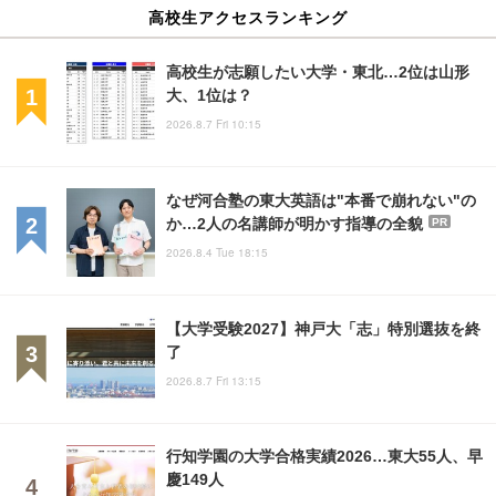
高校生アクセスランキング
高校生が志願したい大学・東北…2位は山形
大、1位は？
2026.8.7 Fri 10:15
なぜ河合塾の東大英語は"本番で崩れない"の
か…2人の名講師が明かす指導の全貌
PR
2026.8.4 Tue 18:15
【大学受験2027】神戸大「志」特別選抜を終
了
2026.8.7 Fri 13:15
行知学園の大学合格実績2026…東大55人、早
慶149人