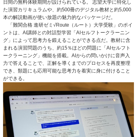
日間の無料体験期間が設けられている。 志望大学に特化し
た演習カリキュラムや、約500冊のデジタル教材と約5,000
本の解説動画が使い放題の魅力的なパッケージだ。
「難関合格 進研ゼミ√Route（ルート）大学受験」のポイ
ントは、AI講師との対話型学習「AIセルフトークラーニン
グ」によって思考力を鍛えることができる点だ。教材に含
まれる演習問題のうち、約15％ほどの問題に「AIセルフト
ークラーニング」機能を搭載。AIからの問いかけに音声入
力で答えることで、正解を導くまでのプロセスを再度整理
でき、類題にも応用可能な思考力を着実に身に付けること
ができる。