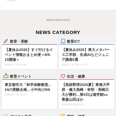
advertisement
NEWS CATEGORY
教育・受験
教育ICT
【夏休み2026】すぐ行けるイ
【夏休み2026】東大メタバー
ベント情報おまとめ便＜8/9-
ス工学部、生成AIなどジュニ
15開催＞
ア講座6選
2026.8.7 Fri 19:45
2026.7.30 Thu 11:15
教育イベント
生活・健康
東京都市大「科学体験教室」
【高校野球2026夏】東海大甲
24の実験企画…小中向け9/6
府・健大高崎・有明・長崎日
大が勝利…第4日は遊学館vs
2026.8.7 Fri 18:15
青森山田ほか
2026.8.8 Sat 9:52