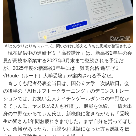
AIとのやりとりもスムーズ。問いかけに答えるうちに思考が整理される
現在提供中の進研ゼミ「高校講座」は、新高校2年生の会
員が高校を卒業する2027年3月末まで継続される予定だ
が、2025年度の新高校1年生には「難関合格 進研ゼミ
√Route（ルート）大学受験」が案内される予定だ。
奇しくも記者発表会当日は、国公立大学二次試験日。会
の後半の「AIセルフトークラーニング」のデモンストレー
ションでは、お笑い芸人ナイチンゲールダンスの中野なか
るてぃん氏、ヤス氏の2人も登壇し、機能を体験。一橋大出
身の中野なかるてぃん氏は、新機能に驚きながらも「受験
生の皆さん1年間お疲れさまでした。まず自分を労ってほし
い。余裕があったら、両親やお世話になった方も感謝を伝