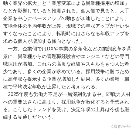
動く業界の拡大」と「業態変革による異業種採用の増加」
などが影響していると推測される。個人側で見ると、大手
企業を中心にベースアップの動きが加速したことにより、
市場全体の平均年収が上昇。現職での年収アップが叶いや
すくなったことにより、転職時にはさらなる年収アップを
求める個人が増加する傾向となった。
一方、企業側ではDXや事業の多角化などの業態変革を背
景に、異業種からの管理職経験者やエンジニアなどの専門
職採用が増加。これらの高度な経験やスキルをもつ人は希
少であり、多くの企業が求めている。採用競争に勝つため
に高年収を提示する企業が増加した結果、多くの業種・職
種で平均決定年収が上昇したと考えられる。
2025年度も労働力不足が一層深刻化する中、即戦力人材
への需要はさらに高まり、採用競争が激化すると予想され
る。こうしたトレンドを受け、決定年収の上昇は今後も継
続する見通しだという。
《風巻塔子》