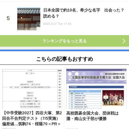
日本全国で約10名、希少な名字 出会った？
読める？
2025.5.27 Tue 17:45
ランキングをもっと見る
こちらの記事もおすすめ
【中学受験2027】四谷大塚、第2
高校囲碁全国大会、団体戦は
回合不合判定テスト（7/5実施）
灘・南山女子部が優勝
偏差値…筑駒74・桜蔭70＜PR＞