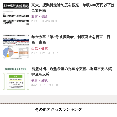
東大、授業料免除制度を拡充…年収600万円以下は
全額免除
教育・受験
2025.1.20 Mon 13:30
年金改革「第3号被保険者」制度廃止を提言…日
商・東商
生活・健康
2024.11.26 Tue 15:15
福盛財団、通塾希望の児童を支援…返還不要の奨
学金を支給
教育・受験
2024.11.14 Thu 11:45
その他アクセスランキング