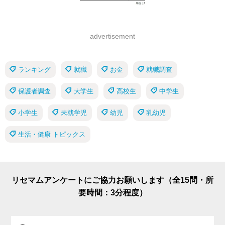
advertisement
ランキング
就職
お金
就職調査
保護者調査
大学生
高校生
中学生
小学生
未就学児
幼児
乳幼児
生活・健康 トピックス
リセマムアンケートにご協力お願いします（全15問・所
要時間：3分程度）