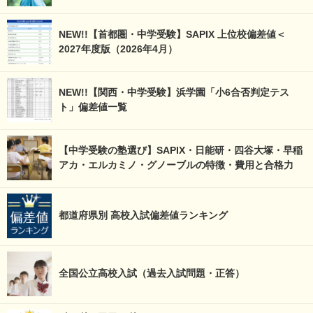
NEW!!【首都圏・中学受験】SAPIX 上位校偏差値＜
2027年度版（2026年4月）
NEW!!【関西・中学受験】浜学園「小6合否判定テス
ト」偏差値一覧
【中学受験の塾選び】SAPIX・日能研・四谷大塚・早稲
アカ・エルカミノ・グノーブルの特徴・費用と合格力
都道府県別 高校入試偏差値ランキング
全国公立高校入試（過去入試問題・正答）