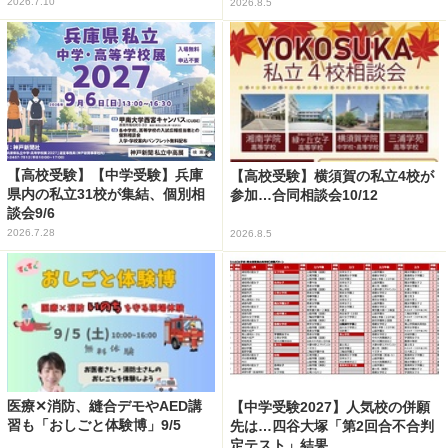
2026.7.10
2026.8.5
【高校受験】【中学受験】兵庫
【高校受験】横須賀の私立4校が
県内の私立31校が集結、個別相
参加…合同相談会10/12
談会9/6
2026.7.28
2026.8.5
医療✕消防、縫合デモやAED講
【中学受験2027】人気校の併願
習も「おしごと体験博」9/5
先は…四谷大塚「第2回合不合判
定テスト」結果