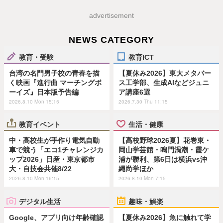
advertisement
NEWS CATEGORY
教育・受験
教育ICT
台湾の名門男子校の青春を描
【夏休み2026】東大メタバー
く映画『進行曲 マーチングボ
ス工学部、生成AIなどジュニ
ーイズ』日本版予告編
ア講座6選
2026.8.10 Mon 15:15
2026.7.30 Thu 11:15
教育イベント
生活・健康
中・高校生が手作り電気自動
【高校野球2026夏】花巻東・
車で競う「エコ1チャレンジカ
岡山学芸館・鳴門渦潮・霞ケ
ップ2026」日産・東京都市
浦が勝利、第6日は横浜vs沖
大・自技会共催8/22
縄尚学ほか
2026.8.10 Mon 16:15
2026.8.10 Mon 7:15
デジタル生活
趣味・娯楽
Google、アプリ向け年齢確認
【夏休み2026】魚に触れて学