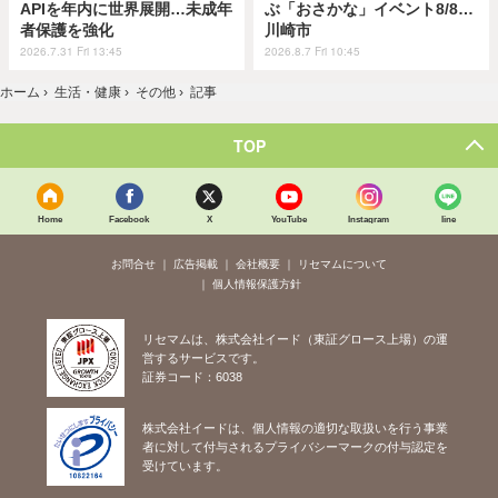
APIを年内に世界展開…未成年
ぶ「おさかな」イベント8/8…
者保護を強化
川崎市
2026.7.31 Fri 13:45
2026.8.7 Fri 10:45
ホーム
›
生活・健康
›
その他
›
記事
TOP
Home
Facebook
X
YouTube
Instagram
line
お問合せ
広告掲載
会社概要
リセマムについて
個人情報保護方針
リセマムは、株式会社イード（東証グロース上場）の運
営するサービスです。
証券コード：6038
株式会社イードは、個人情報の適切な取扱いを行う事業
者に対して付与されるプライバシーマークの付与認定を
受けています。