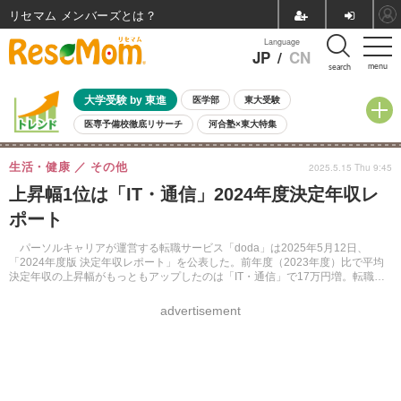
リセマム メンバーズ
Language
JP
/
CN
menu
search
大学受験 by 東進
医学部
東大受験
医専予備校徹底リサーチ
河合塾×東大特集
親子で考える大学選び
高校受験
中学受験
小学校受験
生活・健康
その他
2025.5.15 Thu 9:45
共通テスト
夏休み
8月開催学校説明会・相談会
上昇幅1位は「IT・通信」2024年度決定年収レ
8月開催イベント・WS
全国公立高校 過去問
人気記事
ポート
自由研究教材（小学生向け）
自由研究教材（中学生向け）
ランキング
パーソルキャリアが運営する転職サービス「doda」は2025年5月12日、
「2024年度版 決定年収レポート」を公表した。前年度（2023年度）比で平均
決定年収の上昇幅がもっともアップしたのは「IT・通信」で17万円増。転職者
の約6割は転職後に年収アップを実現していた。
advertisement