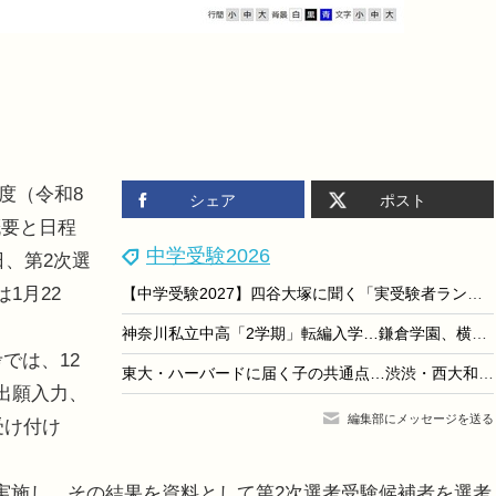
年度（令和8
シェア
ポスト
概要と日程
中学受験2026
日、第2次選
1月22
【中学受験2027】四谷大塚に聞く「実受験者ランキング」にみる学校選びの新潮流
神奈川私立中高「2学期」転編入学…鎌倉学園、横浜女学院など71校
では、12
東大・ハーバードに届く子の共通点…渋渋・西大和学園校長が語る「非認知スキル」が伸びる環境とは
出願入力、
編集部にメッセージを送る
受け付け
実施し、その結果を資料として第2次選考受験候補者を選考