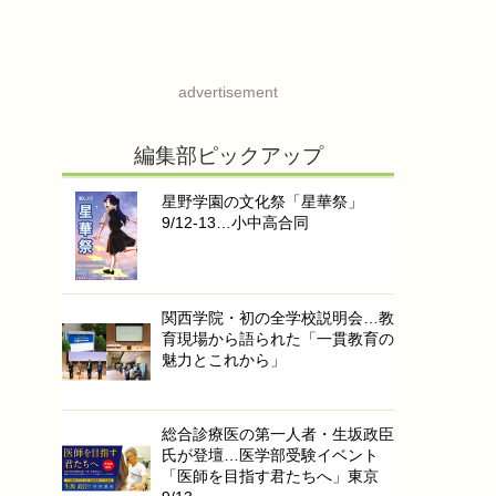
advertisement
編集部ピックアップ
星野学園の文化祭「星華祭」
9/12-13…小中高合同
関西学院・初の全学校説明会…教
育現場から語られた「一貫教育の
魅力とこれから」
総合診療医の第一人者・生坂政臣
氏が登壇…医学部受験イベント
「医師を目指す君たちへ」東京