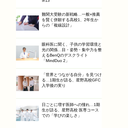
9/13
難関大受験の新戦略…一般×推薦
を賢く併願する高校1、2年生か
らの「複線設計」
眼科医に聞く、子供の学習環境と
光の関係…目・姿勢・集中力を整
えるBenQのデスクライト
「MindDuo 2」
「世界とつながる自分」を見つけ
る…1期生が語る、星野高校GFC
入学後の実り
日ごとに増す医師への憧れ…1期
生が語る、星野高校 医専コース
での「学びの楽しさ」