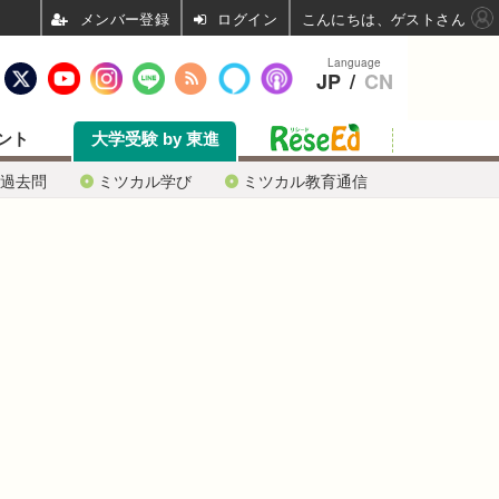
ログイン
こんにちは、ゲストさん
Language
JP
/
CN
ント
大学受験 by 東進
過去問
ミツカル学び
ミツカル教育通信