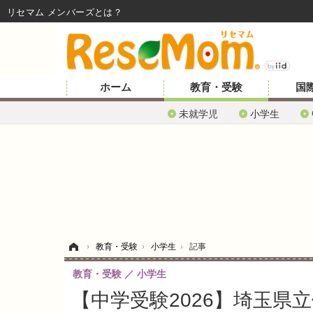
リセマム メンバーズ
ホーム
教育・受験
国
未就学児
小学生
ホーム
›
教育・受験
›
小学生
›
記事
教育・受験
小学生
【中学受験2026】埼玉県立