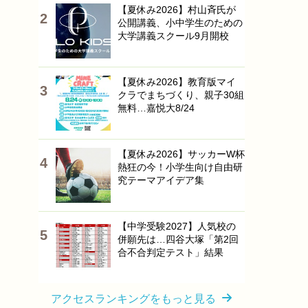
【夏休み2026】村山斉氏が
公開講義、小中学生のための
大学講義スクール9月開校
【夏休み2026】教育版マイ
クラでまちづくり、親子30組
無料…嘉悦大8/24
【夏休み2026】サッカーW杯
熱狂の今！小学生向け自由研
究テーマアイデア集
【中学受験2027】人気校の
併願先は…四谷大塚「第2回
合不合判定テスト」結果
アクセスランキングをもっと見る