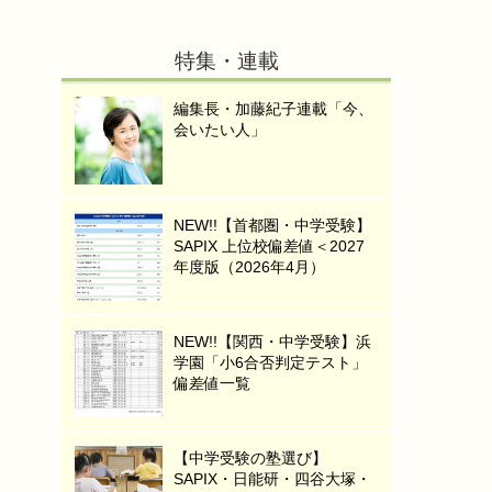
特集・連載
編集長・加藤紀子連載「今、
会いたい人」
NEW!!【首都圏・中学受験】
SAPIX 上位校偏差値＜2027
年度版（2026年4月）
NEW!!【関西・中学受験】浜
学園「小6合否判定テスト」
偏差値一覧
【中学受験の塾選び】
SAPIX・日能研・四谷大塚・