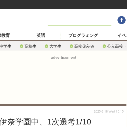
際教育
英語
プログラミング
イベ
中学生
高校生
大学生
高校偏差値
公立高校・
advertisement
2025.6.18 Wed 10:15
伊奈学園中、1次選考1/10