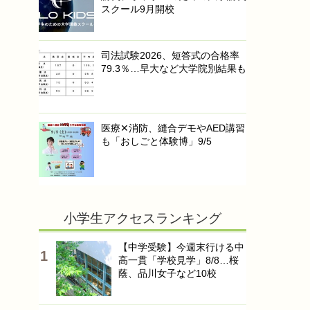
スクール9月開校
司法試験2026、短答式の合格率
79.3％…早大など大学院別結果も
医療✕消防、縫合デモやAED講習
も「おしごと体験博」9/5
小学生アクセスランキング
【中学受験】今週末行ける中
高一貫「学校見学」8/8…桜
蔭、品川女子など10校