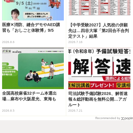
医療✕消防、縫合デモやAED講
【中学受験2027】人気校の併願
習も「おしごと体験博」9/5
先は…四谷大塚「第2回合不合判
定テスト」結果
2026.8.6
2026.7.16
全国高校麻雀32チーム本選出
司法試験予備試験2026、解答速
場…麻布や大阪星光、東海も
報＆総評動画を無料公開…アガ
ルート
2026.8.5
2026.7.21
Recommended by