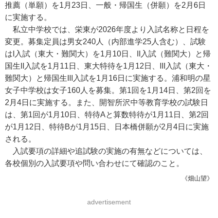
推薦（単願）を1月23日、一般・帰国生（併願）を2月6日
に実施する。
私立中学校では、栄東が2026年度より入試名称と日程を
変更。募集定員は男女240人（内部進学25人含む）、試験
はI入試（東大・難関大）を1月10日、II入試（難関大）と帰
国生II入試を1月11日、東大特待を1月12日、III入試（東大・
難関大）と帰国生III入試を1月16日に実施する。浦和明の星
女子中学校は女子160人を募集。第1回を1月14日、第2回を
2月4日に実施する。また、開智所沢中等教育学校の試験日
は、第1回が1月10日、特待Aと算数特待が1月11日、第2回
が1月12日、特待Bが1月15日、日本橋併願が2月4日に実施
される。
入試要項の詳細や追試験の実施の有無などについては、
各校個別の入試要項や問い合わせにて確認のこと。
《畑山望》
advertisement