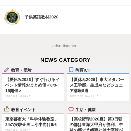
子供英語教材2026
advertisement
NEWS CATEGORY
教育・受験
教育ICT
【夏休み2026】すぐ行けるイ
【夏休み2026】東大メタバー
ベント情報おまとめ便＜8/9-
ス工学部、生成AIなどジュニ
15開催＞
ア講座6選
2026.8.7 Fri 19:45
2026.7.30 Thu 11:15
教育イベント
生活・健康
東京都市大「科学体験教室」
【高校野球2026夏】第3日朝
24の実験企画…小中向け9/6
の部は東海大甲府が勝利、午
後の部で八幡商と健大高崎が
2026.8.7 Fri 18:15