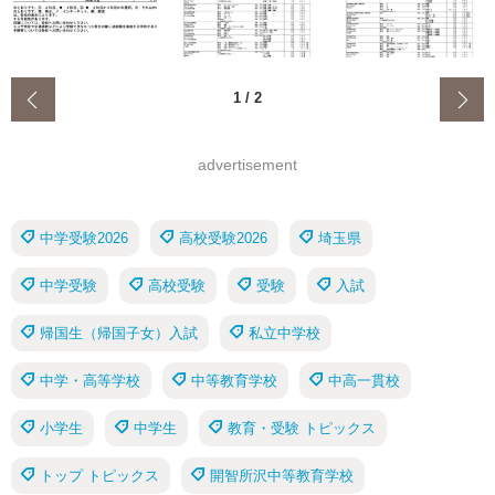
‹
1
/
2
advertisement
中学受験2026
高校受験2026
埼玉県
中学受験
高校受験
受験
入試
帰国生（帰国子女）入試
私立中学校
中学・高等学校
中等教育学校
中高一貫校
小学生
中学生
教育・受験 トピックス
トップ トピックス
開智所沢中等教育学校