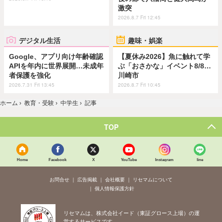
激突
2026.8.7 Fri 12:45
デジタル生活
趣味・娯楽
Google、アプリ向け年齢確認
【夏休み2026】魚に触れて学
APIを年内に世界展開…未成年
ぶ「おさかな」イベント8/8…
者保護を強化
川崎市
2026.7.31 Fri 13:45
2026.8.7 Fri 10:45
ホーム
›
教育・受験
›
中学生
›
記事
TOP
Home
Facebook
X
YouTube
Instagram
line
お問合せ
広告掲載
会社概要
リセマムについて
個人情報保護方針
リセマムは、株式会社イード（東証グロース上場）の運
営するサービスです。