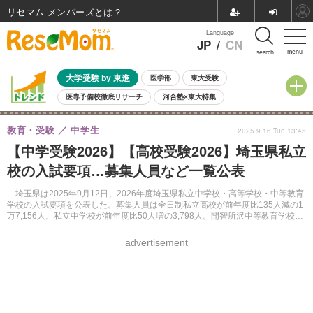
リセマム メンバーズ
Language
JP
/
CN
menu
search
大学受験 by 東進
医学部
東大受験
医専予備校徹底リサーチ
河合塾×東大特集
親子で考える大学選び
高校受験
中学受験
小学校受験
教育・受験
中学生
2025.9.16 Tue 13:45
共通テスト
夏休み
8月開催学校説明会・相談会
【中学受験2026】【高校受験2026】埼玉県私立
8月開催イベント・WS
全国公立高校 過去問
人気記事
校の入試要項…募集人員など一覧公表
自由研究教材（小学生向け）
自由研究教材（中学生向け）
ランキング
埼玉県は2025年9月12日、2026年度埼玉県私立中学校・高等学校・中等教育
学校の入試要項を公表した。募集人員は全日制私立高校が前年度比135人減の1
万7,156人、私立中学校が前年度比50人増の3,798人。開智所沢中等教育学校は
前年度比60人増の360人を募集する。
advertisement