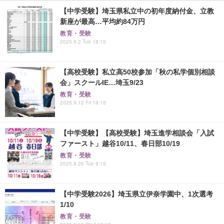
【中学受験】埼玉県私立中の初年度納付金、立教
新座が最高…平均約84万円
教育・受験
2025.9.2 Tue 18:15
【高校受験】私立高50校参加「秋の私学個別相談
会」スクールIE…埼玉9/23
教育・受験
2025.9.12 Fri 19:15
【中学受験】【高校受験】埼玉進学相談会「入試
ファースト」越谷10/11、春日部10/19
教育・受験
2025.8.26 Tue 9:15
【中学受験2026】埼玉県立伊奈学園中、1次選考
1/10
教育・受験