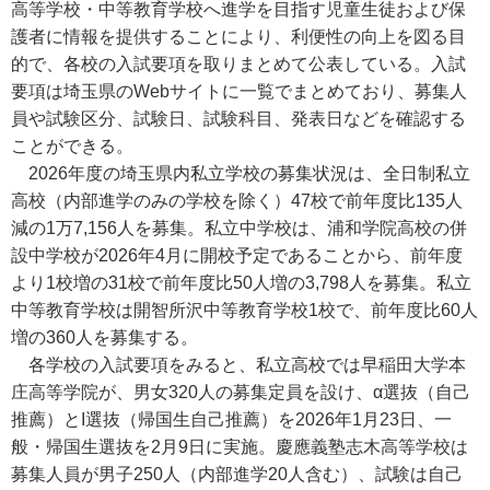
高等学校・中等教育学校へ進学を目指す児童生徒および保
護者に情報を提供することにより、利便性の向上を図る目
的で、各校の入試要項を取りまとめて公表している。入試
要項は埼玉県のWebサイトに一覧でまとめており、募集人
員や試験区分、試験日、試験科目、発表日などを確認する
ことができる。
2026年度の埼玉県内私立学校の募集状況は、全日制私立
高校（内部進学のみの学校を除く）47校で前年度比135人
減の1万7,156人を募集。私立中学校は、浦和学院高校の併
設中学校が2026年4月に開校予定であることから、前年度
より1校増の31校で前年度比50人増の3,798人を募集。私立
中等教育学校は開智所沢中等教育学校1校で、前年度比60人
増の360人を募集する。
各学校の入試要項をみると、私立高校では早稲田大学本
庄高等学院が、男女320人の募集定員を設け、α選抜（自己
推薦）とI選抜（帰国生自己推薦）を2026年1月23日、一
般・帰国生選抜を2月9日に実施。慶應義塾志木高等学校は
募集人員が男子250人（内部進学20人含む）、試験は自己