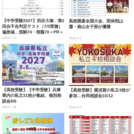
【中学受験2027】四谷大塚、第2
高校囲碁全国大会、団体戦は
回合不合判定テスト（7/5実施）
灘・南山女子部が優勝
偏差値…筑駒74・桜蔭70＜PR＞
2026.7.10
2026.8.5
【高校受験】【中学受験】兵庫
【高校受験】横須賀の私立4校が
県内の私立31校が集結、個別相
参加…合同相談会10/12
談会9/6
2026.7.28
2026.8.5