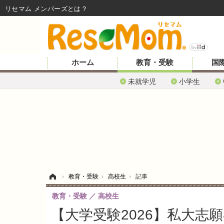
リセマム メンバーズ
ホーム
教育・受験
国
未就学児
小学生
ホーム
›
教育・受験
›
高校生
›
記事
教育・受験
高校生
【大学受験2026】私大志