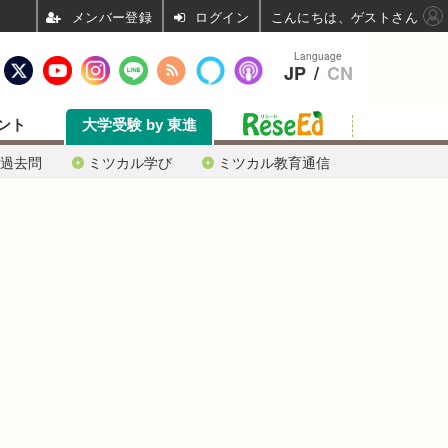
ログイン
こんにちは、ゲストさん
Language
JP
/
CN
ント
大学受験 by 東進
過去問
ミツカル学び
ミツカル教育通信