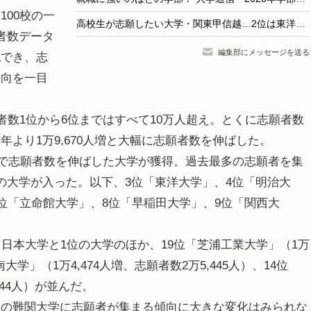
00校の一
高校生が志願したい大学・関東甲信越…2位は東洋大、1位は？
者数データ
編集部にメッセージを送る
認でき、志
動向を一目
者数1位から6位まではすべて10万人超え。とくに志願者数
前年より1万9,670人増と大幅に志願者数を伸ばした。
いで志願者数を伸ばした大学が獲得。過去最多の志願者を集
の大学が入った。以下、3位「東洋大学」、4位「明治大
位「立命館大学」、8位「早稲田大学」、9位「関西大
日本大学と1位の大学のほか、19位「芝浦工業大学」（1万
南大学」（1万4,474人増、志願者数2万5,445人）、14位
144人）が並んだ。
の難関大学に志願者が集まる傾向に大きな変化はみられな