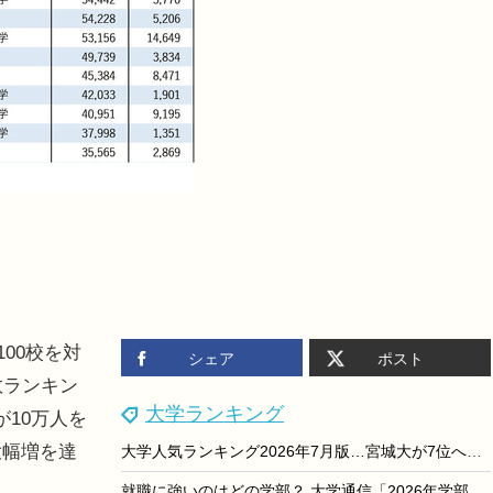
00校を対
シェア
ポスト
数ランキン
大学ランキング
10万人を
大幅増を達
大学人気ランキング2026年7月版…宮城大が7位へ上昇
就職に強いのはどの学部？ 大学通信「2026年学部系統別実就職ランキング」