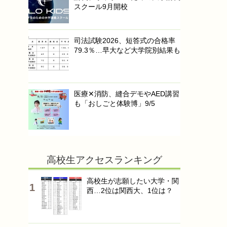
スクール9月開校
司法試験2026、短答式の合格率
79.3％…早大など大学院別結果も
医療✕消防、縫合デモやAED講習
も「おしごと体験博」9/5
高校生アクセスランキング
高校生が志願したい大学・関
西…2位は関西大、1位は？