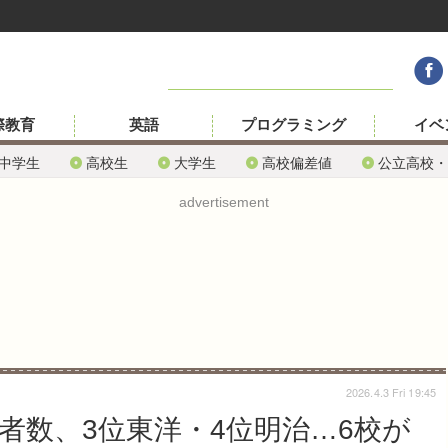
際教育
英語
プログラミング
イベ
中学生
高校生
大学生
高校偏差値
公立高校・
advertisement
2026.4.3 Fri 19:45
願者数、3位東洋・4位明治…6校が