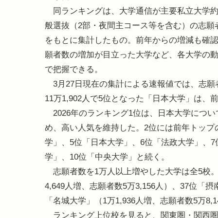
同ランキングは、大学通信が主要私立大学約1
般選抜（2部・夜間主コース等を含む）の志願
をもとに集計したもの。前年からの増減も確
願者数の増加が目立った大学など、各大学の
で把握できる。
3月27日現在の集計による速報値では、志願
11万1,902人で5位となった「日本大学」は、
2026年のランキング1位は、日本大学につ
め、高い人気を維持した。2位には前年トップ
学」、5位「日本大学」、6位「法政大学」、7
学」、10位「中央大学」と続く。
志願者数を1万人以上増やした大学は全5校。
4,649人増、志願者数5万3,156人）、37位「摂
「名城大学」（1万1,936人増、志願者数5万8,
ランキング上位校を見ると、関東圏・関西圏