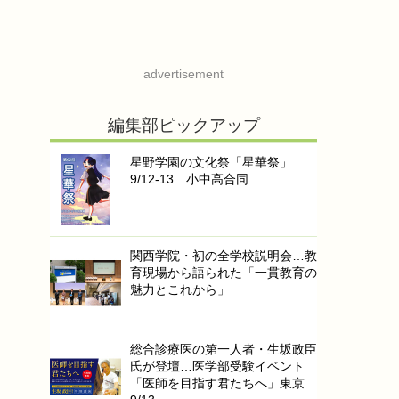
advertisement
編集部ピックアップ
星野学園の文化祭「星華祭」
9/12-13…小中高合同
関西学院・初の全学校説明会…教
育現場から語られた「一貫教育の
魅力とこれから」
総合診療医の第一人者・生坂政臣
氏が登壇…医学部受験イベント
「医師を目指す君たちへ」東京