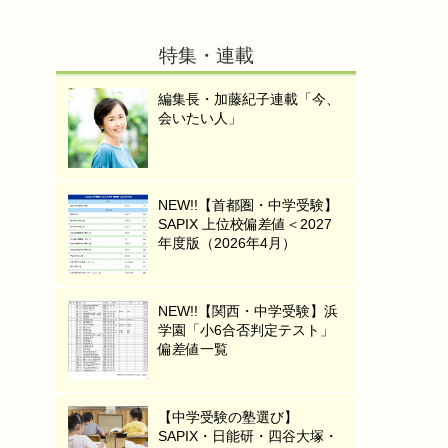
特集・連載
編集長・加藤紀子連載「今、
会いたい人」
NEW!!【首都圏・中学受験】
SAPIX 上位校偏差値＜2027
年度版（2026年4月）
NEW!!【関西・中学受験】浜
学園「小6合否判定テスト」
偏差値一覧
【中学受験の塾選び】
SAPIX・日能研・四谷大塚・