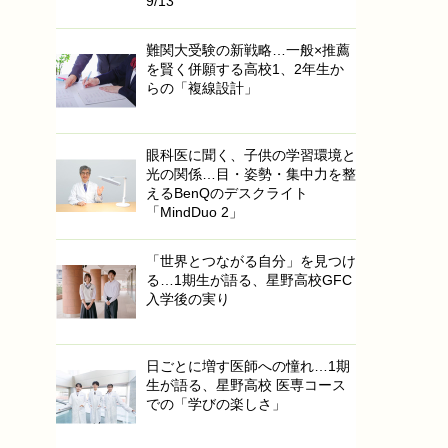
9/13
難関大受験の新戦略…一般×推薦
を賢く併願する高校1、2年生か
らの「複線設計」
眼科医に聞く、子供の学習環境と
光の関係…目・姿勢・集中力を整
えるBenQのデスクライト
「MindDuo 2」
「世界とつながる自分」を見つけ
る…1期生が語る、星野高校GFC
入学後の実り
日ごとに増す医師への憧れ…1期
生が語る、星野高校 医専コース
での「学びの楽しさ」