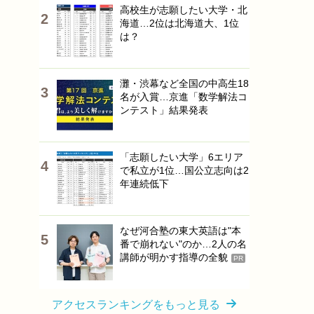
高校生が志願したい大学・北
海道…2位は北海道大、1位
は？
灘・渋幕など全国の中高生18
名が入賞…京進「数学解法コ
ンテスト」結果発表
「志願したい大学」6エリア
で私立が1位…国公立志向は2
年連続低下
なぜ河合塾の東大英語は"本
番で崩れない"のか…2人の名
講師が明かす指導の全貌
PR
アクセスランキングをもっと見る