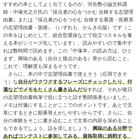
すすめの本としてよく出てくるのが、河合塾小論文科講
師・中塚光之介氏の『採点者の心をつかむ 合格する志望理
由書』または『採点者の心をつかむ 合格する看護・医療系
の志望理由書・面接』（いずれも、かんき出版）です（こ
の本をはじめとして、総合型選抜などで役立つスキルを養
える本がシリーズ化しています）。読みやすいので集中す
れば数時間で読めます。この『中塚本』の読み方は、ひと
まず、興味のある（自分と接点のある）章から読むこと。
これで、理解度も深まるそうです。
さらに、本の中で志望理由書で使えそう（応用できそ
う）な
自分がワクワクするフレーズにチェックしたり、付
箋などでメモをたくさん書き込んだり
すれば、それが後日
の志望理由書執筆で役に立つと話す塾関係者もいました。
メモは付箋にすることがここでのポイントです。あとで文
章にするときに順番替えがしやすいからです。さらに、自
分の体験をそこに書き込むことで文章の内容を深めること
もできるでしょう。話を戻しましょう。
興味のある分野で
あればコンテストに参加してみる、資格取得に挑戦する、