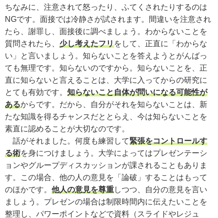
ちなみに、注意されて怒ったり、ふてくされたりするのは
NGです。面接では冷静さが試されます。間違いを注意され
たら、謝罪し、面接後に調べましょう。わからないことを
質問されたら、
少し考えたフリ
をして、正直に「わからな
い」と言いましょう。知らないことを答えようとがんばっ
ても無理です。知らないのですから。知らないことを、正
直に知らないと言えることは、大学に入ってからの研究に
とても有効です。
知らないこと自体が問いになる可能性が
ある
からです。だから、自分がそれを知らないことは、新
たな知識を得るチャンスだととらえ、今は知らないことを
素直に認めることが大切なのです。
話がそれました。何度も練習して
緊張をコントロールす
る術
を身につけましょう。大学によってはプレゼンテーシ
ョンやグループディスカッションが課されることもありま
す。この場合、他の人の意見を「論破」することはもって
のほかです。
他人の意見を尊重
しつつ、自分の意見を言い
ましょう。プレゼンの場合は制限時間内に伝えたいことを
整理し、パワーポイントなどで資料（スライドやレジュ