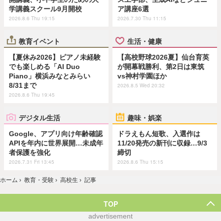
学講義スクール9月開校
ア講座6選
2026.8.6 Thu 19:15
2026.7.30 Thu 11:15
教育イベント
生活・健康
【夏休み2026】ピアノ未経験
【高校野球2026夏】仙台育英
でも楽しめる「AI Duo
が開幕戦勝利、第2日は東筑
Piano」横浜みなとみらい
vs神村学園ほか
8/31まで
2026.8.5 Wed 20:32
2026.8.6 Thu 19:45
デジタル生活
趣味・娯楽
Google、アプリ向け年齢確認
ドラえもん短歌、入選作は
APIを年内に世界展開…未成年
11/20発売の新刊に収録…9/3
者保護を強化
締切
2026.7.31 Fri 13:45
2026.8.6 Thu 15:15
ホーム
›
教育・受験
›
高校生
›
記事
TOP
advertisement