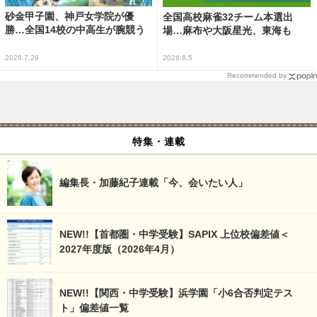
砂金甲子園、神戸女学院が優
全国高校麻雀32チーム本選出
勝…全国14校の中高生が腕競う
場…麻布や大阪星光、東海も
2026.7.29
2026.8.5
Recommended by
特集・連載
編集長・加藤紀子連載「今、会いたい人」
NEW!!【首都圏・中学受験】SAPIX 上位校偏差値＜
2027年度版（2026年4月）
NEW!!【関西・中学受験】浜学園「小6合否判定テス
ト」偏差値一覧