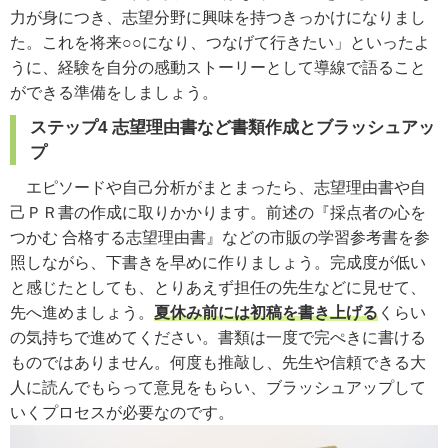
力が身につき、志望分野に興味を持つきっかけになりまし
た。これを将来○○になり、つなげて行きたい」といったよ
うに、経験を自分の感動ストーリーとして導線で語ること
ができる準備をしましょう。
ステップ4 志望理由書など書類作成とブラッシュアッ
プ
エピソードや自己分析がまとまったら、志望理由書や自
己ＰＲ書の作成に取りかかります。前述の『採点者の心を
つかむ 合格する志望理由書』などの市販の学習参考書を参
照しながら、下書きを早めに作りましょう。完成度が低い
と感じたとしても、とりあえず担任の先生などに見せて、
先へ進めましょう。
夏休み前には初稿を書き上げる
くらい
の気持ちで進めてください。書類は一度で完ぺきに書ける
ものではありません。何度も推敲し、先生や信頼できる大
人に読んでもらって意見をもらい、ブラッシュアップして
いくプロセスが必要なのです。