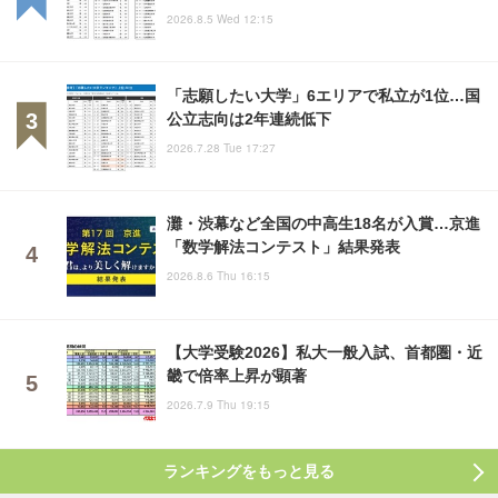
2026.8.5 Wed 12:15
「志願したい大学」6エリアで私立が1位…国
公立志向は2年連続低下
2026.7.28 Tue 17:27
灘・渋幕など全国の中高生18名が入賞…京進
「数学解法コンテスト」結果発表
2026.8.6 Thu 16:15
【大学受験2026】私大一般入試、首都圏・近
畿で倍率上昇が顕著
2026.7.9 Thu 19:15
ランキングをもっと見る