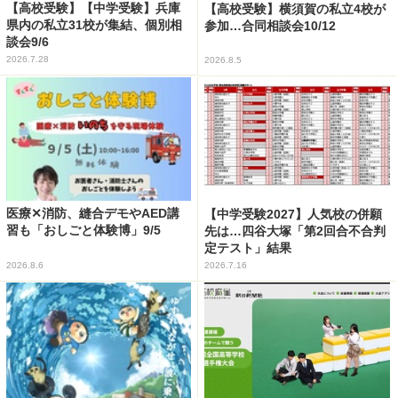
【高校受験】【中学受験】兵庫
【高校受験】横須賀の私立4校が
県内の私立31校が集結、個別相
参加…合同相談会10/12
談会9/6
2026.7.28
2026.8.5
医療✕消防、縫合デモやAED講
【中学受験2027】人気校の併願
習も「おしごと体験博」9/5
先は…四谷大塚「第2回合不合判
定テスト」結果
2026.8.6
2026.7.16