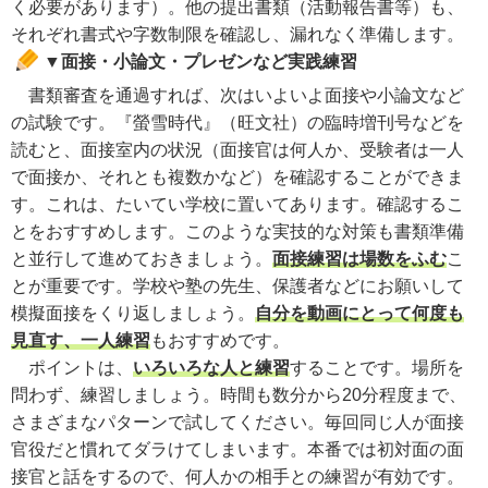
く必要があります）。他の提出書類（活動報告書等）も、
それぞれ書式や字数制限を確認し、漏れなく準備します。
▼面接・小論文・プレゼンなど実践練習
書類審査を通過すれば、次はいよいよ面接や小論文など
の試験です。『螢雪時代』（旺文社）の臨時増刊号などを
読むと、面接室内の状況（面接官は何人か、受験者は一人
で面接か、それとも複数かなど）を確認することができま
す。これは、たいてい学校に置いてあります。確認するこ
とをおすすめします。このような実技的な対策も書類準備
と並行して進めておきましょう。
面接練習は場数をふむ
こ
とが重要です。学校や塾の先生、保護者などにお願いして
模擬面接をくり返しましょう。
自分を動画にとって何度も
見直す、一人練習
もおすすめです。
ポイントは、
いろいろな人と練習
することです。場所を
問わず、練習しましょう。時間も数分から20分程度まで、
さまざまなパターンで試してください。毎回同じ人が面接
官役だと慣れてダラけてしまいます。本番では初対面の面
接官と話をするので、何人かの相手との練習が有効です。