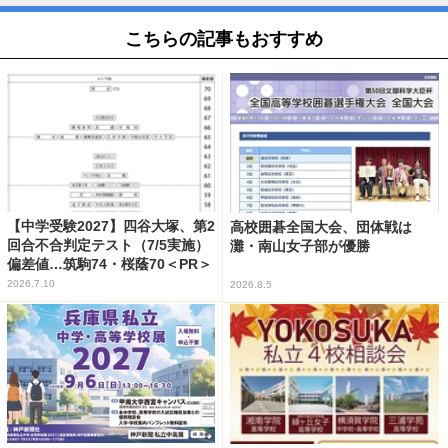
こちらの記事もおすすめ
【中学受験2027】四谷大塚、第2
高校囲碁全国大会、団体戦は
回合不合判定テスト（7/5実施）
灘・南山女子部が優勝
偏差値…筑駒74・桜蔭70＜PR＞
2026.7.10
2026.8.5