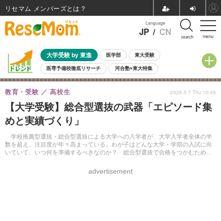
リセマム メンバーズ
Language
JP
/
CN
menu
search
大学受験 by 東進
医学部
東大受験
医専予備校徹底リサーチ
河合塾×東大特集
親子で考える大学選び
高校受験
中学受験
小学校受験
教育・受験
高校生
2026.5.7 Thu 10:45
共通テスト
夏休み
8月開催学校説明会・相談会
【大学受験】総合型選抜の武器「エピソード集
8月開催イベント・WS
全国公立高校 過去問
人気記事
めと実績づくり」
自由研究教材（小学生向け）
自由研究教材（中学生向け）
ランキング
学校推薦型選抜・総合型選抜による大学への入学者が、大学入学者全体の半
数を超え、注目度が年々高まっている。わが子はどんな大学・学部の入試に向
いていて、いつ何を準備するべきなのか？ 総合型選抜で合格をつかむための
ロードマップを紹介。
advertisement