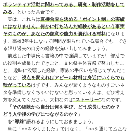
ボランティア活動に関わってみる、研究・制作活動をして
みる
、といった具合です。
実は、これらは
直接合否を決める「ポイント制」の実績
にはなりません。何かに打ち込んだ経験があるという事実
そのものが、あなたの熱意や能力を裏付ける材料
になりま
す。高校3年生になって時間が限られている場合でも、でき
る限り過去の自分の経験を洗い出してみましょう。
前述した中塚氏も書籍の中で強調していますが、部活で
の役割や成長したできごと、文化祭や体育祭で努力したこ
と、 趣味に没頭した経験、家族の手伝いを通じて学んだこ
となど、
視点を変えればアピール材料は身近にいくらでも
転がっている
はずです。みんなが驚くようなものすごいネ
タを準備しなくちゃいけないと思っている人は、ぜひ考え
方を変えてください。大切なのは
“ストーリー”
なのです。
「その経験から自分は何を学び、どう成長したのか？
どう入学後の学びにつながるのか？」
を
“導線”
語れるようにしておきましょう。
単に「○○をやりました」ではなく、「○○を通じて△△な