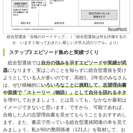
総合型選抜「合格のロードマップ」（『総合型選抜は何を評価するの
か いますぐ知っておきたい新しい大学入試のリアル』より）
ステップ3 エピソード集めと実績づくり
総合型選抜では
自分の強みを示すエピソードや実績が武
器
になります。実はこのことを知らずに総合型選抜を受け
ようとしている人が多いのです。高校1、2年生のみなさん
は、ぜひ積極的に
いろいろなことに挑戦して、志望理由書
や面接で「ストーリー（物語）」として自分を語れるネタ
を増やしておきましょう。とは言っても、なかなか最初は
イメージできないと思います。ですから、可能であれば、
合格した人の志望理由書を見せてもらうことをおすすめし
ます。また、書店で売っている総合型選抜関連の本を見て
みましょう。私が60の塾関係者（121人）を取材して、お