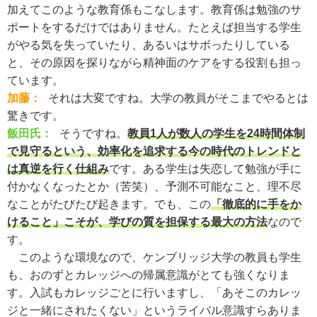
加えてこのような教育係もこなします。教育係は勉強のサ
ポートをするだけではありません。たとえば担当する学生
がやる気を失っていたり、あるいはサボったりしている
と、その原因を探りながら精神面のケアをする役割も担っ
ています。
加藤：
それは大変ですね。大学の教員がそこまでやるとは
驚きです。
飯田氏：
そうですね。
教員1人が数人の学生を24時間体制
で見守るという、効率化を追求する今の時代のトレンドと
は真逆を行く仕組み
です。ある学生は失恋して勉強が手に
付かなくなったとか（苦笑）、予測不可能なこと、理不尽
なことがたびたび起きます。でも、この
「徹底的に手をか
けること」こそが、学びの質を担保する最大の方法
なので
す。
このような環境なので、ケンブリッジ大学の教員も学生
も、おのずとカレッジへの帰属意識がとても強くなりま
す。入試もカレッジごとに行いますし、「あそこのカレッ
ジと一緒にされたくない」というライバル意識すらありま