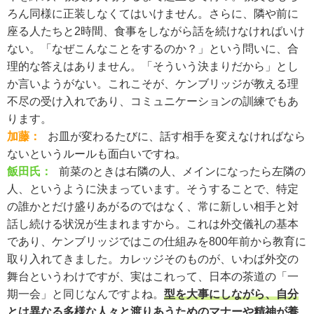
ろん同様に正装しなくてはいけません。さらに、隣や前に
座る人たちと2時間、食事をしながら話を続けなければいけ
ない。「なぜこんなことをするのか？」という問いに、合
理的な答えはありません。「そういう決まりだから」とし
か言いようがない。これこそが、ケンブリッジが教える理
不尽の受け入れであり、コミュニケーションの訓練でもあ
ります。
加藤：
お皿が変わるたびに、話す相手を変えなければなら
ないというルールも面白いですね。
飯田氏：
前菜のときは右隣の人、メインになったら左隣の
人、というように決まっています。そうすることで、特定
の誰かとだけ盛りあがるのではなく、常に新しい相手と対
話し続ける状況が生まれますから。これは外交儀礼の基本
であり、ケンブリッジではこの仕組みを800年前から教育に
取り入れてきました。カレッジそのものが、いわば外交の
舞台というわけですが、実はこれって、日本の茶道の「一
期一会」と同じなんですよね。
型を大事にしながら、自分
とは異なる多様な人々と渡りあうためのマナーや精神が養