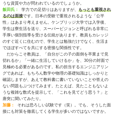
うな資質や力が問われているのでしょうか。
飯田氏：
学力での足切りはありますが、
もっとも重視され
るのは面接
です。日本の受験で重視されるような「公平
性」はあまり考えません。ケンブリッジ大学では入学後、
学生は寮生活を送り、スーパービジョンと呼ばれる非常に
手厚い個別指導を受ける伝統があります。教員もカレッジ
のすぐ近くに住むので、学生とは勉強だけでなく、生活ま
でほぼすべてを共にする密接な関係性です。
だからこそ教員は、「自分がこの子の面倒を卒業まで見
切れるか」「一緒に生活していけるか」を、30分の対面で
見極める必要があるのです。私の担当するエンジニアリン
グであれば、もちろん数学や物理の基礎知識はしっかりと
確認しますが、あえて教科書に書いていないことや答えの
ない問題もぶつけてみます。たとえば、見たこともないよ
うな複雑な数式を提示して、「これを見てどう思う？」と
唐突に聞いてみたり。
加藤：
それは恐ろしい試験です（笑）。でも、そうした面
接にも対策を徹底してくる学生が多いのではないですか。