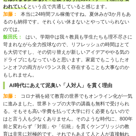
われていく
という点で共通していると感じます。
加藤：
本当に24時間フル稼働ですね。夏休みが3か月もあ
るのも納得です。それくらい休まないとやっていられない
のでは。
飯田氏：
はい。学期中は我々教員も学生たちも理不尽さに
苛まれながら全力投球なので、リフレッシュの時間はとて
も大切ですし、その切り替えが新しいアイデアややる気の
ドライブにもなっていると思います。家庭でもこうしたオ
ンとオフの両方がバランス良く存在することも大事なのか
もしれません。
AI時代にあえて泥臭い「人対人」を貫く理由
加藤：
コロナ禍を経て教育の世界でもオンライン化が一気
に進みました。世界トップの大学の講義も無料で受けられ
る。そもそも高い学費を払って大学に行く必要もないので
はと言う人も少なくありません。そのような時代に、800年
前と変わらず「対面」や「伝統」を貫くケンブリッジの教
育は非常に対極的です。それでもあえて人と人が直接触れ