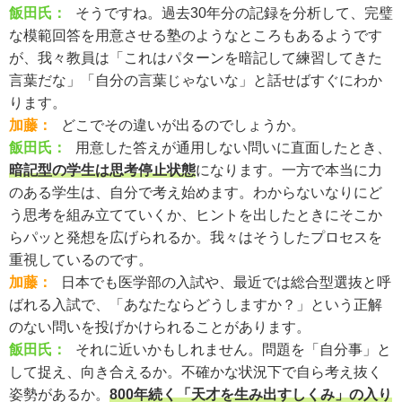
飯田氏：
そうですね。過去30年分の記録を分析して、完璧
な模範回答を用意させる塾のようなところもあるようです
が、我々教員は「これはパターンを暗記して練習してきた
言葉だな」「自分の言葉じゃないな」と話せばすぐにわか
ります。
加藤：
どこでその違いが出るのでしょうか。
飯田氏：
用意した答えが通用しない問いに直面したとき、
暗記型の学生は思考停止状態
になります。一方で本当に力
のある学生は、自分で考え始めます。わからないなりにど
う思考を組み立てていくか、ヒントを出したときにそこか
らパッと発想を広げられるか。我々はそうしたプロセスを
重視しているのです。
加藤：
日本でも医学部の入試や、最近では総合型選抜と呼
ばれる入試で、「あなたならどうしますか？」という正解
のない問いを投げかけられることがあります。
飯田氏：
それに近いかもしれません。問題を「自分事」と
して捉え、向き合えるか。不確かな状況下で自ら考え抜く
姿勢があるか。
800年続く「天才を生み出すしくみ」の入り