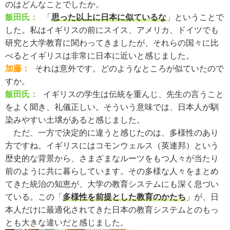
のはどんなことでしたか。
飯田氏：
「
思った以上に日本に似ているな
」ということで
した。私はイギリスの前にスイス、アメリカ、ドイツでも
研究と大学教育に関わってきましたが、それらの国々に比
べるとイギリスは非常に日本に近いと感じました。
加藤：
それは意外です。どのようなところが似ていたので
すか。
飯田氏：
イギリスの学生は伝統を重んじ、先生の言うこと
をよく聞き、礼儀正しい。そういう意味では、日本人が馴
染みやすい土壌があると感じました。
ただ、一方で決定的に違うと感じたのは、多様性のあり
方ですね。イギリスにはコモンウェルス（英連邦）という
歴史的な背景から、さまざまなルーツをもつ人々が当たり
前のように共に暮らしています。その多様な人々をまとめ
てきた統治の知恵が、大学の教育システムにも深く息づい
ている。この「
多様性を前提とした教育のかたち
」が、日
本人だけに最適化されてきた日本の教育システムとのもっ
とも大きな違いだと感じました。