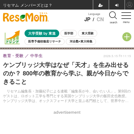
リセマム メンバーズ
Language
JP
/
CN
menu
search
大学受験 by 東進
医学部
東大受験
医専予備校徹底リサーチ
河合塾×東大特集
親子で考える大学選び
高校受験
中学受験
小学校受験
教育・受験
中学生
2026.5.15 Fri 11:15
共通テスト
夏休み
8月開催学校説明会・相談会
ケンブリッジ大学はなぜ「天才」を生み出せる
8月開催イベント・WS
全国公立高校 過去問
人気記事
のか？ 800年の教育から学ぶ、親が今日からで
自由研究教材（小学生向け）
自由研究教材（中学生向け）
ランキング
きること
リセマム編集長・加藤紀子による連載「編集長が今、会いたい人」。第9回の
ゲストは、ロボット工学を専門とする英国ケンブリッジ大学の飯田史也教授。
ケンブリッジ大学は、オックスフォード大学と並ぶ名門校として、世界中から
優秀な学生が集まる世界最高峰の大学だ。
advertisement