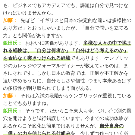
も、ビジネスでもアカデミアでも、課題は自分で見つけな
ければいけませんから。
加藤：
先ほど「イギリスと日本の決定的な違いは多様性の
あり方だ」とおっしゃいましたが、「自分で問いを立てる
力」とも関係がありますか。
飯田氏：
おおいに関係があります。
多様な人々の中で揉ま
れる経験は、「自分は何者か」「自分はどう考えるのか」
を否応なく突きつけられる経験
でもあります。ケンブリッ
ジのカレッジやフォーマルディナーが教えているのは、ま
さにそれです。しかし日本の教育では、正解か不正解かを
追い求めるうちに、自分らしさや個性--つまり本来あるはず
の多様性が削り取られてしまう面がある。
加藤：
それは入試の段階からケンブリッジが重視している
ことでもありますね。
飯田氏：
そうです。だからこそ東大も今、少しずつ別の風
穴を開けようと試行錯誤しています。今までの成功体験が
あるからこそ変化は簡単ではありませんが、
自分自身の
「個」の力を信じられる仕組み
を、少しずつ作っていく必