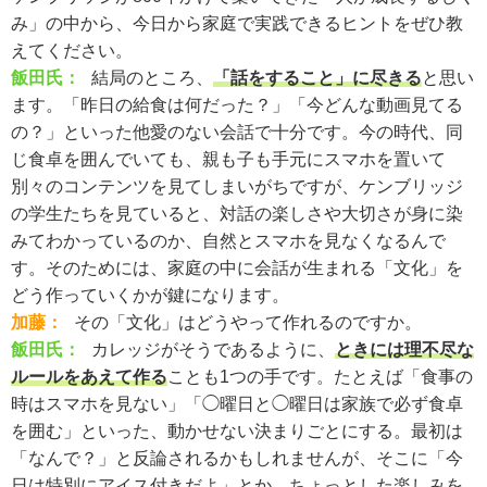
み」の中から、今日から家庭で実践できるヒントをぜひ教
えてください。
飯田氏：
結局のところ、
「
話をすること」に尽きる
と思い
ます。「昨日の給食は何だった？」「今どんな動画見てる
の？」といった他愛のない会話で十分です。今の時代、同
じ食卓を囲んでいても、親も子も手元にスマホを置いて
別々のコンテンツを見てしまいがちですが、ケンブリッジ
の学生たちを見ていると、対話の楽しさや大切さが身に染
みてわかっているのか、自然とスマホを見なくなるんで
す。そのためには、家庭の中に会話が生まれる「文化」を
どう作っていくかが鍵になります。
加藤：
その「文化」はどうやって作れるのですか。
飯田氏：
カレッジがそうであるように、
ときには理不尽な
ルールをあえて作る
ことも1つの手です。たとえば「食事の
時はスマホを見ない」「◯曜日と◯曜日は家族で必ず食卓
を囲む」といった、動かせない決まりごとにする。最初は
「なんで？」と反論されるかもしれませんが、そこに「今
日は特別にアイス付きだよ」とか、ちょっとした楽しみを