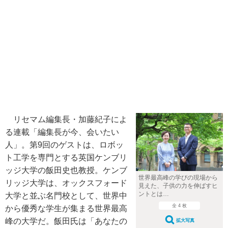
リセマム編集長・加藤紀子によ
る連載「編集長が今、会いたい
人」。第9回のゲストは、ロボッ
ト工学を専門とする英国ケンブリ
ッジ大学の飯田史也教授。ケンブ
世界最高峰の学びの現場から
リッジ大学は、オックスフォード
見えた、子供の力を伸ばすヒ
ントとは…
大学と並ぶ名門校として、世界中
全 4 枚
から優秀な学生が集まる世界最高
峰の大学だ。飯田氏は「あなたの
拡大写真