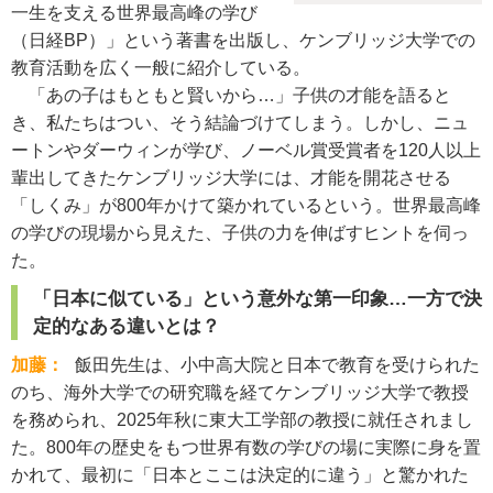
一生を支える世界最高峰の学び
（日経BP）」という著書を出版し、ケンブリッジ大学での
教育活動を広く一般に紹介している。
「あの子はもともと賢いから…」子供の才能を語ると
き、私たちはつい、そう結論づけてしまう。しかし、ニュ
ートンやダーウィンが学び、ノーベル賞受賞者を120人以上
輩出してきたケンブリッジ大学には、才能を開花させる
「しくみ」が800年かけて築かれているという。世界最高峰
の学びの現場から見えた、子供の力を伸ばすヒントを伺っ
た。
「日本に似ている」という意外な第一印象…一方で決
定的なある違いとは？
加藤：
飯田先生は、小中高大院と日本で教育を受けられた
のち、海外大学での研究職を経てケンブリッジ大学で教授
を務められ、2025年秋に東大工学部の教授に就任されまし
た。800年の歴史をもつ世界有数の学びの場に実際に身を置
かれて、最初に「日本とここは決定的に違う」と驚かれた