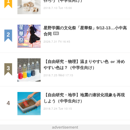
2018.7.10 Tue 15:00
星野学園の文化祭「星華祭」9/12-13…小中高
合同
PR
2026.7.31 Fri 16:45
【自由研究・物理】温まりやすい色 or 冷め
やすい色は？（中学生向け）
2018.7.25 Wed 17:15
【自由研究・地学】地震の液状化現象を再現
しよう（中学生向け）
2018.7.24 Tue 10:15
advertisement
【自由研究2022】1日でできる！自由研究テ