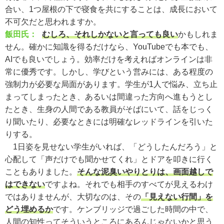
合い、1つ屋根の下で寝食を共にすることは、成長において
不可欠だと思われますか。
飯田氏：
むしろ、それしかないと言っても良い
かもしれま
せん。確かに知識を得るだけなら、YouTubeでも本でも、
AIでも良いでしょう。効率だけを考えればオンラインは非
常に優秀です。しかし、学びという営みには、ある程度の
強制力が必要な局面があります。学生が1人で悩み、立ち止
まってしまったとき、あるいは間違った方向へ進もうとし
たとき、生身の人間である教員がそばにいて、話をじっく
り聞いたり、必要なときには明確なレッドラインを引いた
りする。
1日姿を見せない学生がいれば、「どうしたんだろう」と
心配して「声だけでも聞かせてくれ」とドアを叩きに行く
こともありました。
そんな泥臭いやりとりは、画面越しで
はできない
ですよね。それでも相手のすべてが見えるわけ
ではありませんが、大切なのは、その
「見えない行間」を
どう埋めるか
です。ケンブリッジで過ごした時間の中で、
人間の知性ってそういうところにあるんじゃないかと思う