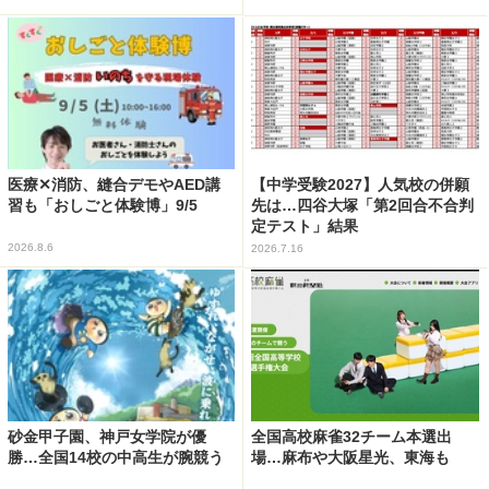
医療✕消防、縫合デモやAED講
【中学受験2027】人気校の併願
習も「おしごと体験博」9/5
先は…四谷大塚「第2回合不合判
定テスト」結果
2026.8.6
2026.7.16
砂金甲子園、神戸女学院が優
全国高校麻雀32チーム本選出
勝…全国14校の中高生が腕競う
場…麻布や大阪星光、東海も