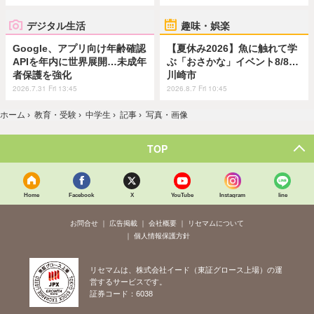
デジタル生活
趣味・娯楽
Google、アプリ向け年齢確認
【夏休み2026】魚に触れて学
APIを年内に世界展開…未成年
ぶ「おさかな」イベント8/8…
者保護を強化
川崎市
2026.7.31 Fri 13:45
2026.8.7 Fri 10:45
ホーム
›
教育・受験
›
中学生
›
記事
›
写真・画像
TOP
Home
Facebook
X
YouTube
Instagram
line
お問合せ
広告掲載
会社概要
リセマムについて
個人情報保護方針
リセマムは、株式会社イード（東証グロース上場）の運
営するサービスです。
証券コード：6038