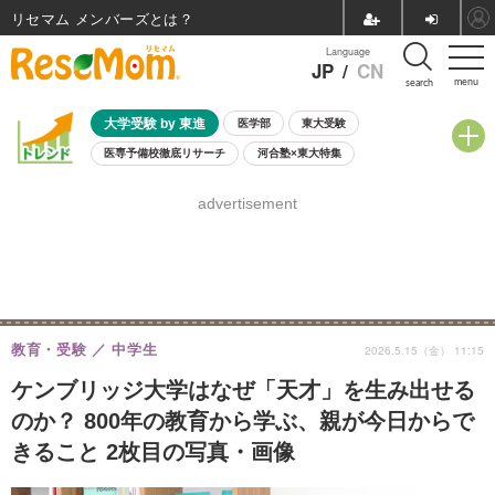
リセマム メンバーズ
Language
JP
/
CN
menu
search
大学受験 by 東進
医学部
東大受験
医専予備校徹底リサーチ
河合塾×東大特集
親子で考える大学選び
高校受験
中学受験
小学校受験
advertisement
共通テスト
夏休み
8月開催学校説明会・相談会
8月開催イベント・WS
全国公立高校 過去問
人気記事
自由研究教材（小学生向け）
自由研究教材（中学生向け）
ランキング
教育・受験
中学生
2026.5.15（金） 11:15
ケンブリッジ大学はなぜ「天才」を生み出せる
のか？ 800年の教育から学ぶ、親が今日からで
きること 2枚目の写真・画像