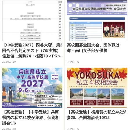
【中学受験2027】四谷大塚、第2
高校囲碁全国大会、団体戦は
回合不合判定テスト（7/5実施）
灘・南山女子部が優勝
偏差値…筑駒74・桜蔭70＜PR＞
2026.7.10
2026.8.5
【高校受験】【中学受験】兵庫
【高校受験】横須賀の私立4校が
県内の私立31校が集結、個別相
参加…合同相談会10/12
談会9/6
2026.7.28
2026.8.5