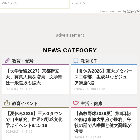
2026.7.29
2026.8.5
Recommended by
advertisement
NEWS CATEGORY
教育・受験
教育ICT
【大学受験2027】京都府立
【夏休み2026】東大メタバー
大、募集人員を増員…文学部
ス工学部、生成AIなどジュニ
は一般選抜も拡大
ア講座6選
2026.8.7 Fri 16:15
2026.7.30 Thu 11:15
教育イベント
生活・健康
【夏休み2026】巨人Gタウン
【高校野球2026夏】第3日朝
で自由研究、世界の野球文化
の部は東海大甲府が勝利、午
学ぶイベント8/15-16
後の部で八幡商と健大高崎が
激突
2026.8.7 Fri 15:15
2026.8.7 Fri 12:45