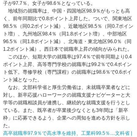
子が97.7％、女子が98.6％となっている。
地域別の就職率は、中国・四国地区98.9％がもっとも高
く、前年同期比で0.8ポイント上昇した。ついで、関東地区
98.5％（同0.2ポイント減）、近畿地区98.5％（同0.7ポイン
ト増）、九州地区98.4％（同1.8ポイント増）、中部地区
96.5％（同1.8ポイント減）、北海道・東北地区96.0％（同
1.2ポイント減）。西日本で就職率上昇の傾向がみられた。
このほか、短期大学の就職率は97.4％で前年同期より0.4
ポイント上昇、高等専門学校の就職率は99.2％で0.4ポイン
ト低下。専修学校（専門課程）の就職率は98.6％で0.6ポイ
ント減となった。
なお、文部科学省と厚生労働省は、未就職卒業者などに
対し、新卒応援ハローワークの就職支援ナビゲーターと大
学等の就職相談員が連携し、継続的な就職支援を行うとし
ている。また、既卒者が卒業後少なくとも3年間は「新卒
枠」に応募できるよう、企業への周知を進める方針を示し
た。
高卒就職率97.9％で高水準を維持、工業科99.5％…文科省 |