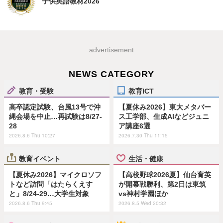
子供英語教材2026
advertisement
NEWS CATEGORY
教育・受験
教育ICT
高卒認定試験、台風13号で沖
【夏休み2026】東大メタバー
縄会場を中止…再試験は8/27-
ス工学部、生成AIなどジュニ
28
ア講座6選
2026.8.6 Thu 10:27
2026.7.30 Thu 11:15
教育イベント
生活・健康
【夏休み2026】マイクロソフ
【高校野球2026夏】仙台育英
トなど訪問「はたらくえす
が開幕戦勝利、第2日は東筑
と」8/24-29…大学生対象
vs神村学園ほか
2026.8.6 Thu 9:45
2026.8.5 Wed 20:32