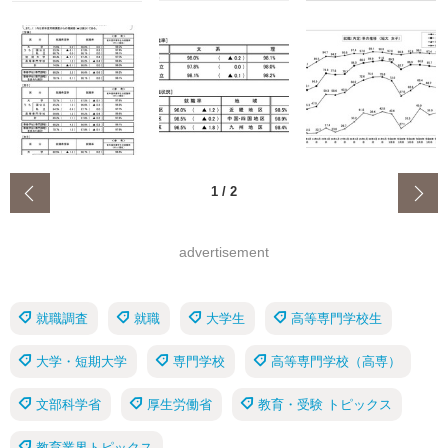
‹
1
/
2
advertisement
就職調査
就職
大学生
高等専門学校生
大学・短期大学
専門学校
高等専門学校（高専）
文部科学省
厚生労働省
教育・受験 トピックス
教育業界トピックス