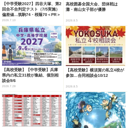
【中学受験2027】四谷大塚、第2
高校囲碁全国大会、団体戦は
回合不合判定テスト（7/5実施）
灘・南山女子部が優勝
偏差値…筑駒74・桜蔭70＜PR＞
2026.7.10
2026.8.5
【高校受験】【中学受験】兵庫
【高校受験】横須賀の私立4校が
県内の私立31校が集結、個別相
参加…合同相談会10/12
談会9/6
2026.7.28
2026.8.5