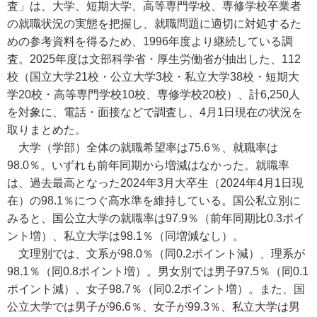
査」は、大学、短期大学、高等専門学校、専修学校卒業者
の就職状況の実態を把握し、就職問題に適切に対処するた
めの参考資料を得るため、1996年度より継続している調
査。2025年度は文部科学省・厚生労働省が抽出した、112
校（国立大学21校・公立大学3校・私立大学38校・短期大
学20校・高等専門学校10校、専修学校20校）、計6,250人
を対象に、電話・面接などで調査し、4月1日現在の状況を
取りまとめた。
大学（学部）全体の就職希望率は75.6％、就職率は
98.0％。いずれも前年同期から増減はなかった。就職率
は、過去最高となった2024年3月大卒生（2024年4月1日現
在）の98.1％につぐ高水準を維持している。国公私立別に
みると、国公立大学の就職率は97.9％（前年同期比0.3ポイ
ント増）、私立大学は98.1％（同増減なし）。
文理別では、文系が98.0％（同0.2ポイント減）、理系が
98.1％（同0.8ポイント増）。男女別では男子97.5％（同0.1
ポイント減）、女子98.7％（同0.2ポイント増）。また、国
公立大学では男子が96.6％、女子が99.3％、私立大学は男