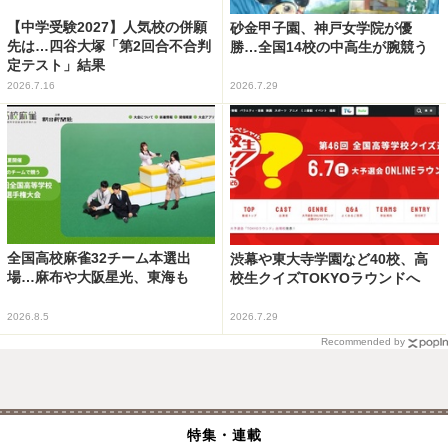
【中学受験2027】人気校の併願
砂金甲子園、神戸女学院が優
先は…四谷大塚「第2回合不合判
勝…全国14校の中高生が腕競う
定テスト」結果
2026.7.16
2026.7.29
全国高校麻雀32チーム本選出
渋幕や東大寺学園など40校、高
場…麻布や大阪星光、東海も
校生クイズTOKYOラウンドへ
2026.8.5
2026.7.29
Recommended by
特集・連載