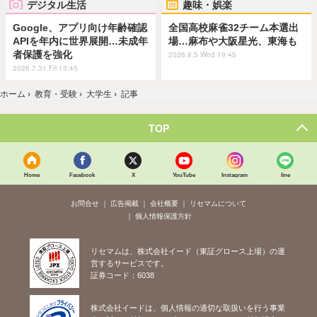
デジタル生活
趣味・娯楽
Google、アプリ向け年齢確認
全国高校麻雀32チーム本選出
APIを年内に世界展開…未成年
場…麻布や大阪星光、東海も
者保護を強化
2026.8.5 Wed 19:45
2026.7.31 Fri 13:45
ホーム
›
教育・受験
›
大学生
›
記事
TOP
Home
Facebook
X
YouTube
Instagram
line
お問合せ
広告掲載
会社概要
リセマムについて
個人情報保護方針
リセマムは、株式会社イード（東証グロース上場）の運
営するサービスです。
証券コード：6038
株式会社イードは、個人情報の適切な取扱いを行う事業