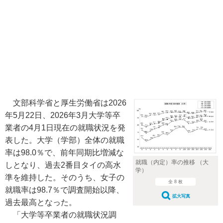
文部科学省と厚生労働省は2026
年5月22日、2026年3月大学等卒
業者の4月1日現在の就職状況を発
表した。大学（学部）全体の就職
率は98.0％で、前年同期比増減な
就職（内定）率の推移 （大
しとなり、過去2番目タイの高水
学）
準を維持した。そのうち、女子の
全 8 枚
就職率は98.7％で調査開始以降、
拡大写真
過去最高となった。
「大学等卒業者の就職状況調