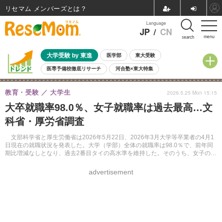
リセマム メンバーズ
Language
JP
/
CN
menu
search
大学受験 by 東進
医学部
東大受験
医専予備校徹底リサーチ
河合塾×東大特集
親子で考える大学選び
高校受験
中学受験
小学校受験
教育・受験
大学生
2026.5.25 Mon 15:15
共通テスト
夏休み
8月開催学校説明会・相談会
大卒就職率98.0％、女子就職率は過去最高…文
8月開催イベント・WS
全国公立高校 過去問
人気記事
科省・厚労省調査
自由研究教材（小学生向け）
自由研究教材（中学生向け）
ランキング
文部科学省と厚生労働省は2026年5月22日、2026年3月大学等卒業者の4月1
日現在の就職状況を発表した。大学（学部）全体の就職率は98.0％で、前年同
期比増減なしとなり、過去2番目タイの高水準を維持した。そのうち、女子の就
職率は98.7％で調査開始以降、過去最高値となった。
advertisement