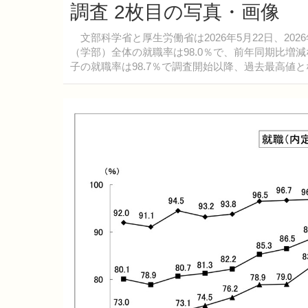
調査 2枚目の写真・画像
文部科学省と厚生労働省は2026年5月22日、20
（学部）全体の就職率は98.0％で、前年同期比増
子の就職率は98.7％で調査開始以降、過去最高値