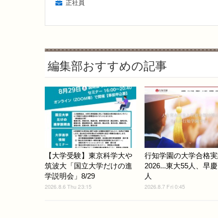
正社員
編集部おすすめの記事
【大学受験】東京科学大や
行知学園の大学合格実
筑波大「国立大学だけの進
2026...東大55人、早慶
学説明会」8/29
人
2026.8.6 Thu 23:15
2026.8.7 Fri 0:45