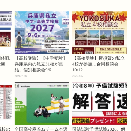
団体戦
【高校受験】【中学受験】
【高校受験】横須賀の私立
優勝
兵庫県内の私立31校が集
4校が参加…合同相談会
結、個別相談会9/6
10/12
2026.7.28
2026.8.5
気校の
全国高校麻雀32チーム本選
司法試験予備試験2026、解