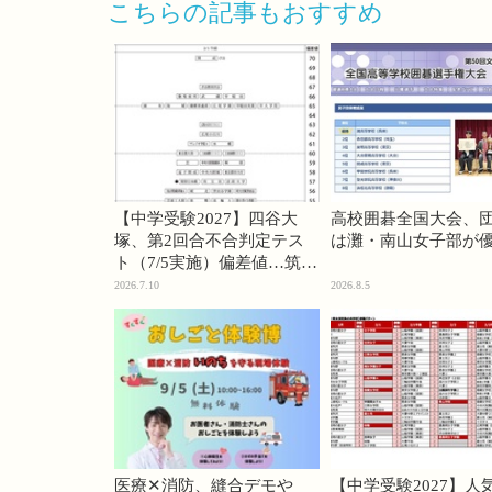
こちらの記事もおすすめ
【中学受験2027】四谷大
高校囲碁全国大会、
塚、第2回合不合判定テス
は灘・南山女子部が
ト（7/5実施）偏差値…筑駒
74・桜蔭70＜PR＞
2026.7.10
2026.8.5
医療✕消防、縫合デモや
【中学受験2027】人