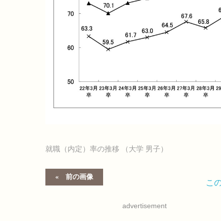
就職（内定）率の推移 （大学 男子）
前の画像
こ
advertisement