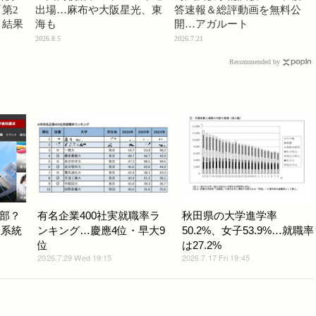
第2
出場…麻布や大阪星光、東
答速報＆総評動画を無料公
」結果
海も
開…アガルート
2026.8.5
2026.7.21
Recommended by
部？
有名企業400社実就職率ラ
秋田県の大学進学率
部系統
ンキング…慶應4位・早大9
50.2%、女子53.9%…就職率
位
は27.2%
2026.7.29 Wed 19:15
2026.7.17 Fri 19:45