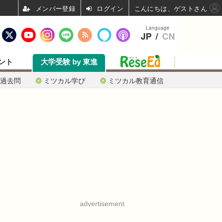
ログイン
こんにちは、ゲストさん
Language
JP
/
CN
ント
大学受験 by 東進
過去問
ミツカル学び
ミツカル教育通信
advertisement