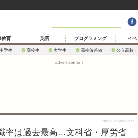
際教育
英語
プログラミング
イベ
中学生
高校生
大学生
高校偏差値
公立高校・
advertisement
2026.5.25 Mon 15:15
就職率は過去最高…文科省・厚労省