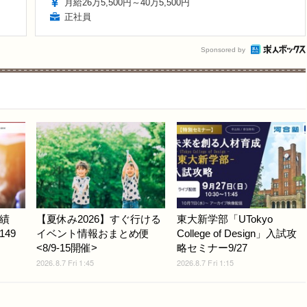
月給26万5,500円～40万5,500円
正社員
Sponsored by
績
【夏休み2026】すぐ行ける
東大新学部「UTokyo
149
イベント情報おまとめ便
College of Design」入試攻
<8/9-15開催>
略セミナー9/27
2026.8.7 Fri 1:45
2026.8.7 Fri 1:15