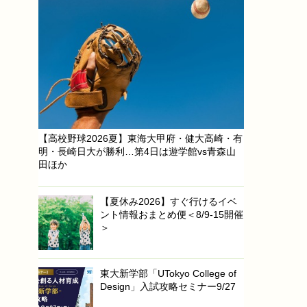
【高校野球2026夏】東海大甲府・健大高崎・有
明・長崎日大が勝利…第4日は遊学館vs青森山
田ほか
【夏休み2026】すぐ行けるイベ
ント情報おまとめ便＜8/9-15開催
＞
東大新学部「UTokyo College of
Design」入試攻略セミナー9/27