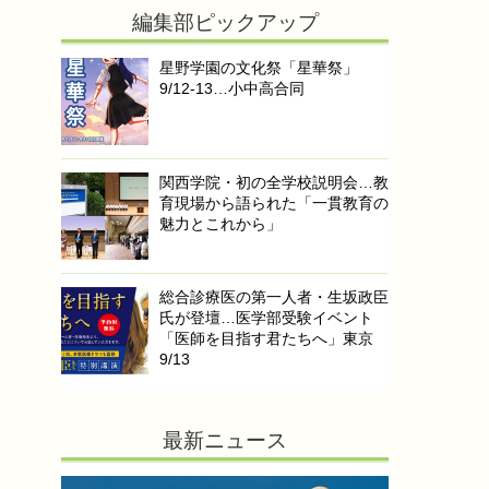
編集部ピックアップ
星野学園の文化祭「星華祭」
9/12-13…小中高合同
関西学院・初の全学校説明会…教
育現場から語られた「一貫教育の
魅力とこれから」
総合診療医の第一人者・生坂政臣
氏が登壇…医学部受験イベント
「医師を目指す君たちへ」東京
9/13
最新ニュース