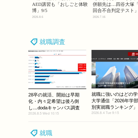
AED講習も「おしごと体験
併願先は…四谷大塚「
博」9/5
回合不合判定テスト
2026.8.6
2026.7.16
就職調査
就職に強いのはどの学
28卒の就活、開始は早期
大学通信「2026年学
化・内々定希望は後ろ倒
別実就職ランキング」
し…dodaキャンパス調査
2026.8.4 Tue 9:15
2026.8.5 Wed 10:15
就職