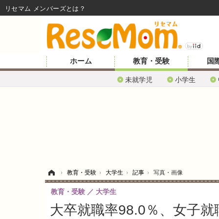
リセマム メンバーズ
ホーム
教育・受験
国
未就学児
小学生
ホーム
›
教育・受験
›
大学生
›
記事
›
写真・画像
教育・受験
大学生
大卒就職率98.0％、女子