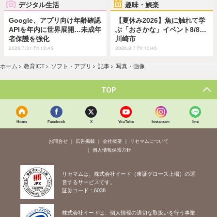
デジタル生活
趣味・娯楽
Google、アプリ向け年齢確認
【夏休み2026】魚に触れて学
APIを年内に世界展開…未成年
ぶ「おさかな」イベント8/8…
者保護を強化
川崎市
2026.7.31 Fri 13:45
2026.8.7 Fri 10:45
ホーム
›
教育ICT
›
ソフト・アプリ
›
記事
›
写真・画像
TOP
Home
Facebook
X
YouTube
Instagram
line
お問合せ
広告掲載
会社概要
リセマムについて
個人情報保護方針
リセマムは、株式会社イード（東証グロース上場）の運
営するサービスです。
証券コード：6038
株式会社イードは、個人情報の適切な取扱いを行う事業