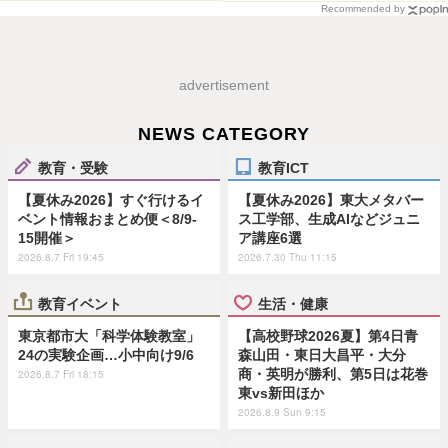
Recommended by
advertisement
NEWS CATEGORY
教育・受験
教育ICT
【夏休み2026】すぐ行けるイ
【夏休み2026】東大メタバー
ベント情報おまとめ便＜8/9-
ス工学部、生成AIなどジュニ
15開催＞
ア講座6選
2026.8.7 Fri 19:45
2026.7.30 Thu 11:15
教育イベント
生活・健康
東京都市大「科学体験教室」
【高校野球2026夏】第4日青
24の実験企画…小中向け9/6
森山田・東日大昌平・大分
商・英明が勝利、第5日は花巻
2026.8.7 Fri 18:15
東vs新田ほか
2026.8.9 Sun 9:15