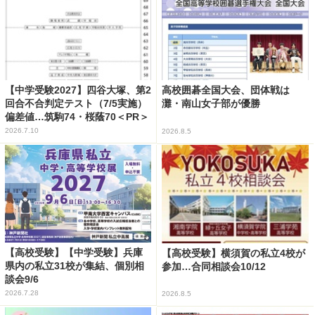
【中学受験2027】四谷大塚、第2
高校囲碁全国大会、団体戦は
回合不合判定テスト（7/5実施）
灘・南山女子部が優勝
偏差値…筑駒74・桜蔭70＜PR＞
2026.7.10
2026.8.5
【高校受験】【中学受験】兵庫
【高校受験】横須賀の私立4校が
県内の私立31校が集結、個別相
参加…合同相談会10/12
談会9/6
2026.7.28
2026.8.5