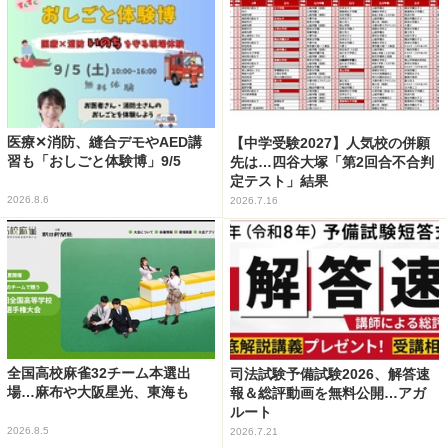
医療✕消防、縫合デモやAED講
【中学受験2027】人気校の併願
習も「おしごと体験博」9/5
先は…四谷大塚「第2回合不合判
定テスト」結果
2026.8.6
2026.7.16
全国高校麻雀32チーム本選出
司法試験予備試験2026、解答速
場…麻布や大阪星光、東海も
報＆総評動画を無料公開…アガ
ルート
2026.8.5
2026.7.21