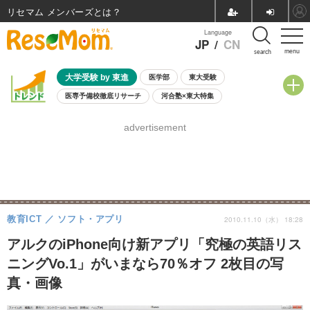
リセマム メンバーズ
Language
JP
/
CN
menu
search
大学受験 by 東進
医学部
東大受験
医専予備校徹底リサーチ
河合塾×東大特集
親子で考える大学選び
高校受験
中学受験
小学校受験
advertisement
共通テスト
夏休み
8月開催学校説明会・相談会
8月開催イベント・WS
全国公立高校 過去問
人気記事
自由研究教材（小学生向け）
自由研究教材（中学生向け）
ランキング
教育ICT
ソフト・アプリ
2010.11.10（水） 18:28
アルクのiPhone向け新アプリ「究極の英語リス
ニングVo.1」がいまなら70％オフ 2枚目の写
真・画像