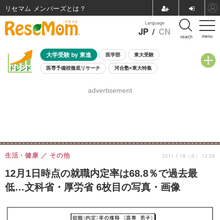
リセマム メンバーズ
Language
JP
/
CN
menu
search
大学受験 by 東進
医学部
東大受験
医専予備校徹底リサーチ
河合塾×東大特集
親子で考える大学選び
高校受験
中学受験
小学校受験
advertisement
共通テスト
夏休み
8月開催学校説明会・相談会
8月開催イベント・WS
全国公立高校 過去問
人気記事
自由研究教材（小学生向け）
自由研究教材（中学生向け）
ランキング
生活・健康
その他
2011.1.18（火） 12:58
12月1日時点の就職内定率は68.8％で過去最
低…文科省・厚労省 6枚目の写真・画像