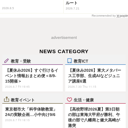
ルート
2026.8.5
2026.7.21
Recommended by
advertisement
NEWS CATEGORY
教育・受験
教育ICT
【夏休み2026】すぐ行けるイ
【夏休み2026】東大メタバー
ベント情報おまとめ便＜8/9-
ス工学部、生成AIなどジュニ
15開催＞
ア講座6選
2026.8.7 Fri 19:45
2026.7.30 Thu 11:15
教育イベント
生活・健康
東京都市大「科学体験教室」
【高校野球2026夏】第3日朝
24の実験企画…小中向け9/6
の部は東海大甲府が勝利、午
後の部で八幡商と健大高崎が
2026.8.7 Fri 18:15
激突