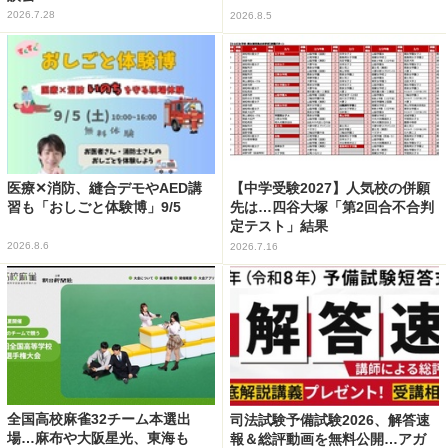
2026.7.28
2026.8.5
医療✕消防、縫合デモやAED講
【中学受験2027】人気校の併願
習も「おしごと体験博」9/5
先は…四谷大塚「第2回合不合判
定テスト」結果
2026.8.6
2026.7.16
全国高校麻雀32チーム本選出
司法試験予備試験2026、解答速
場…麻布や大阪星光、東海も
報＆総評動画を無料公開…アガ