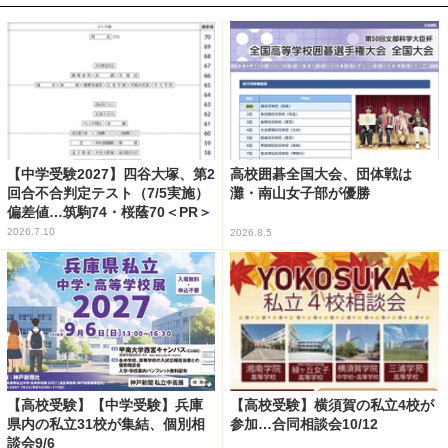
【中学受験2027】四谷大塚、第2
高校囲碁全国大会、団体戦は
回合不合判定テスト（7/5実施）
灘・南山女子部が優勝
偏差値…筑駒74・桜蔭70＜PR＞
2026.7.10
2026.8.5
【高校受験】【中学受験】兵庫
【高校受験】横須賀の私立4校が
県内の私立31校が集結、個別相
参加…合同相談会10/12
談会9/6