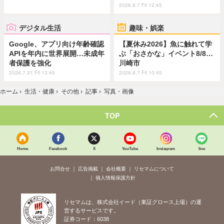
2026.8.7 Fri 12:45
デジタル生活
趣味・娯楽
Google、アプリ向け年齢確認
【夏休み2026】魚に触れて学
APIを年内に世界展開…未成年
ぶ「おさかな」イベント8/8…
者保護を強化
川崎市
2026.7.31 Fri 13:45
2026.8.7 Fri 10:45
ホーム
›
生活・健康
›
その他
›
記事
›
写真・画像
TOP
Home
Facebook
X
YouTube
Instagram
line
お問合せ
広告掲載
会社概要
リセマムについて
個人情報保護方針
リセマムは、株式会社イード（東証グロース上場）の運
営するサービスです。
証券コード：6038