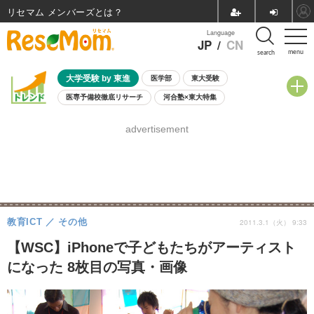
リセマム メンバーズ
Language
JP
/
CN
menu
search
大学受験 by 東進
医学部
東大受験
医専予備校徹底リサーチ
河合塾×東大特集
親子で考える大学選び
高校受験
中学受験
小学校受験
advertisement
共通テスト
夏休み
8月開催学校説明会・相談会
8月開催イベント・WS
全国公立高校 過去問
人気記事
自由研究教材（小学生向け）
自由研究教材（中学生向け）
ランキング
教育ICT
その他
2011.3.1（火） 9:33
【WSC】iPhoneで子どもたちがアーティスト
になった 8枚目の写真・画像