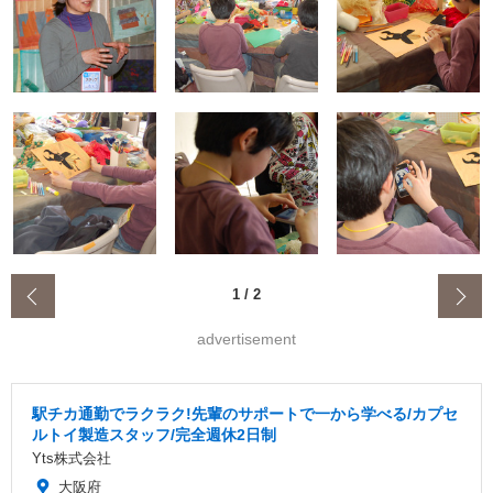
‹
1
/
2
advertisement
駅チカ通勤でラクラク!先輩のサポートで一から学べる/カプセ
ルトイ製造スタッフ/完全週休2日制
Yts株式会社
大阪府