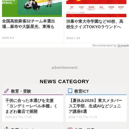
全国高校麻雀32チーム本選出
渋幕や東大寺学園など40校、高
場…麻布や大阪星光、東海も
校生クイズTOKYOラウンドへ
2026.8.5
2026.7.29
Recommended by
advertisement
NEWS CATEGORY
教育・受験
教育ICT
子供に合った本選びを支援
【夏休み2026】東大メタバー
「ヨンデミーレベル本棚」く
ス工学部、生成AIなどジュニ
まざわ書店で展開
ア講座6選
2026.8.6 Thu 17:45
2026.7.30 Thu 11:15