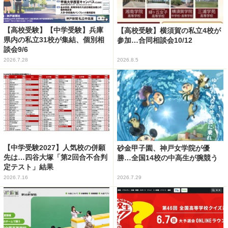
【高校受験】【中学受験】兵庫
【高校受験】横須賀の私立4校が
県内の私立31校が集結、個別相
参加…合同相談会10/12
談会9/6
2026.7.28
2026.8.5
【中学受験2027】人気校の併願
砂金甲子園、神戸女学院が優
先は…四谷大塚「第2回合不合判
勝…全国14校の中高生が腕競う
定テスト」結果
2026.7.16
2026.7.29