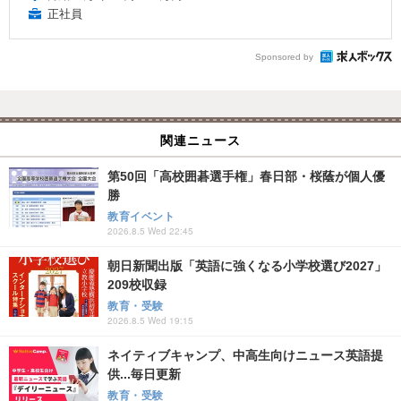
正社員
Sponsored by
関連ニュース
第50回「高校囲碁選手権」春日部・桜蔭が個人優
勝
教育イベント
2026.8.5 Wed 22:45
朝日新聞出版「英語に強くなる小学校選び2027」
209校収録
教育・受験
2026.8.5 Wed 19:15
ネイティブキャンプ、中高生向けニュース英語提
供...毎日更新
教育・受験