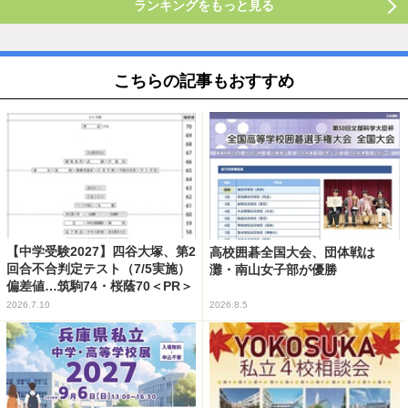
ランキングをもっと見る
こちらの記事もおすすめ
【中学受験2027】四谷大塚、第2
高校囲碁全国大会、団体戦は
回合不合判定テスト（7/5実施）
灘・南山女子部が優勝
偏差値…筑駒74・桜蔭70＜PR＞
2026.7.10
2026.8.5