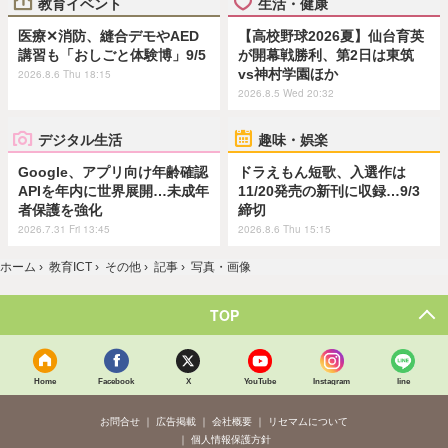
教育イベント
生活・健康
医療✕消防、縫合デモやAED
【高校野球2026夏】仙台育英
講習も「おしごと体験博」9/5
が開幕戦勝利、第2日は東筑
vs神村学園ほか
2026.8.6 Thu 18:15
2026.8.5 Wed 20:32
デジタル生活
趣味・娯楽
Google、アプリ向け年齢確認
ドラえもん短歌、入選作は
APIを年内に世界展開…未成年
11/20発売の新刊に収録…9/3
者保護を強化
締切
2026.7.31 Fri 13:45
2026.8.6 Thu 15:15
ホーム
›
教育ICT
›
その他
›
記事
›
写真・画像
TOP
Home
Facebook
X
YouTube
Instagram
line
お問合せ
広告掲載
会社概要
リセマムについて
個人情報保護方針