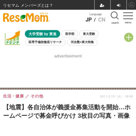
リセマム メンバーズ
Language
JP
/
CN
menu
search
大学受験 by 東進
医学部
東大受験
医専予備校徹底リサーチ
河合塾×東大特集
親子で考える大学選び
高校受験
中学受験
小学校受験
advertisement
共通テスト
夏休み
8月開催学校説明会・相談会
8月開催イベント・WS
全国公立高校 過去問
人気記事
自由研究教材（小学生向け）
自由研究教材（中学生向け）
ランキング
生活・健康
その他
2011.3.15（火） 18:48
【地震】各自治体が義援金募集活動を開始…ホ
ームページで募金呼びかけ 3枚目の写真・画像