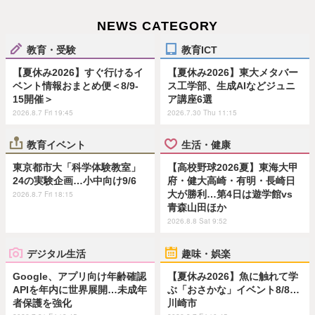
NEWS CATEGORY
教育・受験
教育ICT
【夏休み2026】すぐ行けるイ
【夏休み2026】東大メタバー
ベント情報おまとめ便＜8/9-
ス工学部、生成AIなどジュニ
15開催＞
ア講座6選
2026.8.7 Fri 19:45
2026.7.30 Thu 11:15
教育イベント
生活・健康
東京都市大「科学体験教室」
【高校野球2026夏】東海大甲
24の実験企画…小中向け9/6
府・健大高崎・有明・長崎日
大が勝利…第4日は遊学館vs
2026.8.7 Fri 18:15
青森山田ほか
2026.8.8 Sat 9:52
デジタル生活
趣味・娯楽
Google、アプリ向け年齢確認
【夏休み2026】魚に触れて学
APIを年内に世界展開…未成年
ぶ「おさかな」イベント8/8…
者保護を強化
川崎市