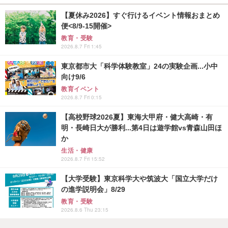
【夏休み2026】すぐ行けるイベント情報おまとめ
便<8/9-15開催>
教育・受験
2026.8.7 Fri 1:45
東京都市大「科学体験教室」24の実験企画...小中
向け9/6
教育イベント
2026.8.7 Fri 0:15
【高校野球2026夏】東海大甲府・健大高崎・有
明・長崎日大が勝利...第4日は遊学館vs青森山田ほ
か
生活・健康
2026.8.7 Fri 15:52
【大学受験】東京科学大や筑波大「国立大学だけ
の進学説明会」8/29
教育・受験
2026.8.6 Thu 23:15