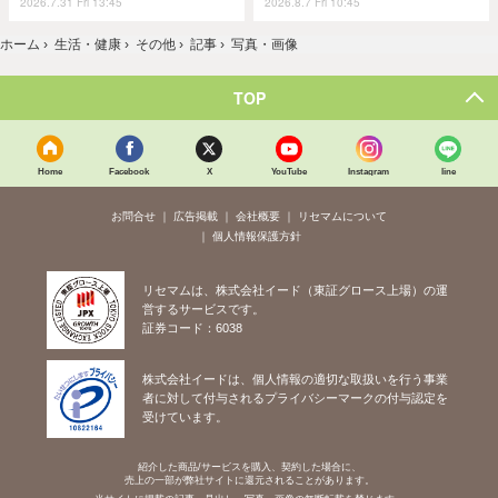
2026.7.31 Fri 13:45
2026.8.7 Fri 10:45
ホーム
›
生活・健康
›
その他
›
記事
›
写真・画像
TOP
Home
Facebook
X
YouTube
Instagram
line
お問合せ
広告掲載
会社概要
リセマムについて
個人情報保護方針
リセマムは、株式会社イード（東証グロース上場）の運
営するサービスです。
証券コード：6038
株式会社イードは、個人情報の適切な取扱いを行う事業
者に対して付与されるプライバシーマークの付与認定を
受けています。
紹介した商品/サービスを購入、契約した場合に、
売上の一部が弊社サイトに還元されることがあります。