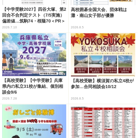
【中学受験2027】四谷大塚、第2
高校囲碁全国大会、団体戦は
回合不合判定テスト（7/5実施）
灘・南山女子部が優勝
偏差値…筑駒74・桜蔭70＜PR＞
2026.7.10
2026.8.5
【高校受験】【中学受験】兵庫
【高校受験】横須賀の私立4校が
県内の私立31校が集結、個別相
参加…合同相談会10/12
談会9/6
2026.7.28
2026.8.5