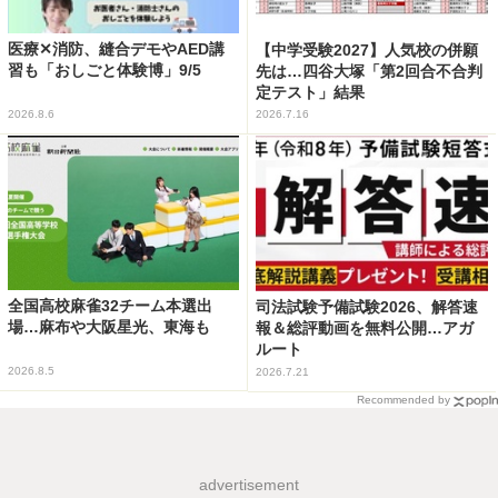
医療✕消防、縫合デモやAED講
【中学受験2027】人気校の併願
習も「おしごと体験博」9/5
先は…四谷大塚「第2回合不合判
定テスト」結果
2026.8.6
2026.7.16
全国高校麻雀32チーム本選出
司法試験予備試験2026、解答速
場…麻布や大阪星光、東海も
報＆総評動画を無料公開…アガ
ルート
2026.8.5
2026.7.21
Recommended by
advertisement