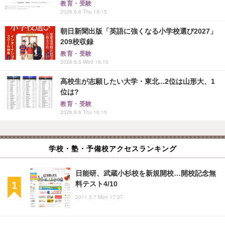
教育・受験
2026.8.6 Thu 18:15
朝日新聞出版「英語に強くなる小学校選び2027」
209校収録
教育・受験
2026.8.5 Wed 19:15
高校生が志願したい大学・東北...2位は山形大、1
位は?
教育・受験
2026.8.6 Thu 16:15
学校・塾・予備校アクセスランキング
日能研、武蔵小杉校を新規開校…開校記念無
料テスト4/10
2011.3.7 Mon 17:37