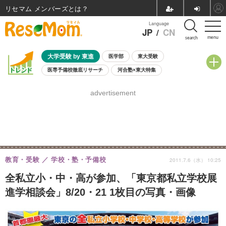
リセマム メンバーズ
Language
JP
/
CN
menu
search
大学受験 by 東進
医学部
東大受験
医専予備校徹底リサーチ
河合塾×東大特集
親子で考える大学選び
高校受験
中学受験
小学校受験
advertisement
共通テスト
夏休み
8月開催学校説明会・相談会
8月開催イベント・WS
全国公立高校 過去問
人気記事
自由研究教材（小学生向け）
自由研究教材（中学生向け）
ランキング
教育・受験
学校・塾・予備校
2011.7.6（水） 10:25
全私立小・中・高が参加、「東京都私立学校展
進学相談会」8/20・21 1枚目の写真・画像