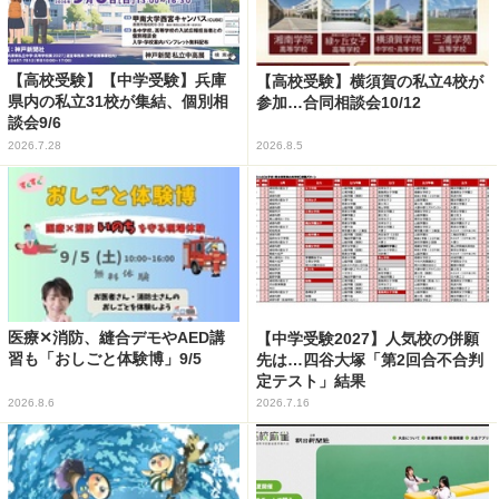
【高校受験】【中学受験】兵庫
【高校受験】横須賀の私立4校が
県内の私立31校が集結、個別相
参加…合同相談会10/12
談会9/6
2026.7.28
2026.8.5
医療✕消防、縫合デモやAED講
【中学受験2027】人気校の併願
習も「おしごと体験博」9/5
先は…四谷大塚「第2回合不合判
定テスト」結果
2026.8.6
2026.7.16