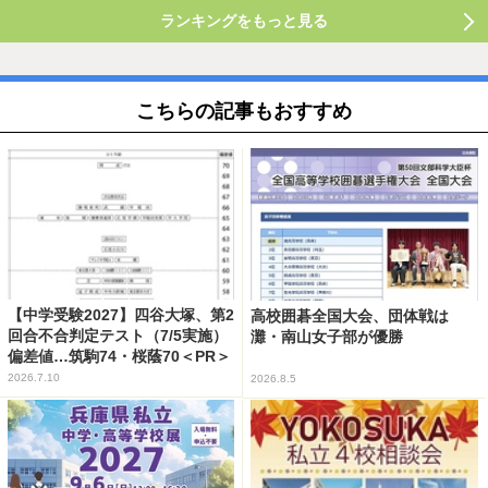
ランキングをもっと見る
こちらの記事もおすすめ
【中学受験2027】四谷大塚、第2
高校囲碁全国大会、団体戦は
回合不合判定テスト（7/5実施）
灘・南山女子部が優勝
偏差値…筑駒74・桜蔭70＜PR＞
2026.7.10
2026.8.5