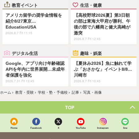
教育イベント
生活・健康
アメリカ留学の奨学金情報を
【高校野球2026夏】第3日朝
紹介8/27東京…
の部は東海大甲府が勝利、午
EducationUSA
後の部で八幡商と健大高崎が
激突
2026.8.7 Fri 11:15
2026.8.7 Fri 12:45
デジタル生活
趣味・娯楽
Google、アプリ向け年齢確認
【夏休み2026】魚に触れて学
APIを年内に世界展開…未成年
ぶ「おさかな」イベント8/8…
者保護を強化
川崎市
2026.7.31 Fri 13:45
2026.8.7 Fri 10:45
ホーム
›
教育・受験
›
学校・塾・予備校
›
記事
›
写真・画像
TOP
Home
Facebook
X
YouTube
Instagram
line