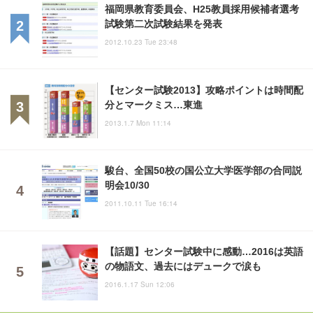
福岡県教育委員会、H25教員採用候補者選考
試験第二次試験結果を発表
2012.10.23 Tue 23:48
【センター試験2013】攻略ポイントは時間配
分とマークミス…東進
2013.1.7 Mon 11:14
駿台、全国50校の国公立大学医学部の合同説
明会10/30
2011.10.11 Tue 16:14
【話題】センター試験中に感動…2016は英語
の物語文、過去にはデュークで涙も
2016.1.17 Sun 12:06