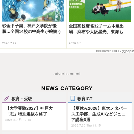
砂金甲子園、神戸女学院が優
全国高校麻雀32チーム本選出
勝…全国14校の中高生が腕競う
場…麻布や大阪星光、東海も
2026.7.29
2026.8.5
Recommended by
advertisement
NEWS CATEGORY
教育・受験
教育ICT
【大学受験2027】神戸大
【夏休み2026】東大メタバー
「志」特別選抜を終了
ス工学部、生成AIなどジュニ
ア講座6選
2026.8.7 Fri 13:15
2026.7.30 Thu 11:15