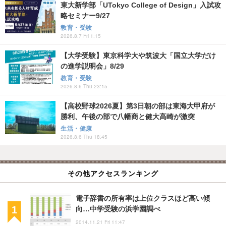
東大新学部「UTokyo College of Design」入試攻
略セミナー9/27
教育・受験
2026.8.7 Fri 1:15
【大学受験】東京科学大や筑波大「国立大学だけ
の進学説明会」8/29
教育・受験
2026.8.6 Thu 23:15
【高校野球2026夏】第3日朝の部は東海大甲府が
勝利、午後の部で八幡商と健大高崎が激突
生活・健康
2026.8.6 Thu 18:45
その他アクセスランキング
電子辞書の所有率は上位クラスほど高い傾
向…中学受験の浜学園調べ
2014.11.21 Fri 11:47