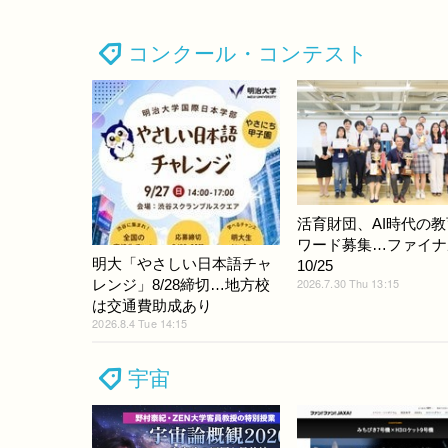
コンクール・コンテスト
活育財団、AI時代の
ワード募集…ファイナ
明大「やさしい日本語チャ
10/25
2026.7.30 Thu 13:15
レンジ」8/28締切…地方校
は交通費助成あり
2026.8.4 Tue 14:15
宇宙