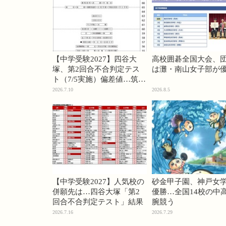
【中学受験2027】四谷大
高校囲碁全国大会、
塚、第2回合不合判定テス
は灘・南山女子部が
ト（7/5実施）偏差値…筑駒
74・桜蔭70＜PR＞
2026.7.10
2026.8.5
【中学受験2027】人気校の
砂金甲子園、神戸女
併願先は…四谷大塚「第2
優勝…全国14校の中
回合不合判定テスト」結果
腕競う
2026.7.16
2026.7.29