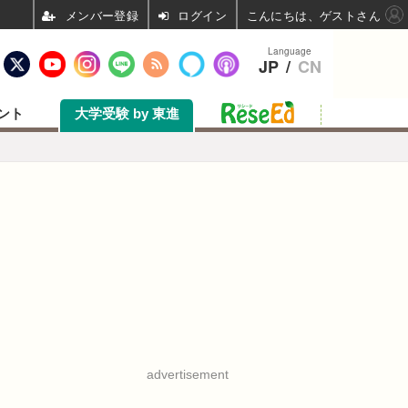
ログイン
こんにちは、ゲストさん
Language
JP
/
CN
ント
大学受験 by 東進
advertisement