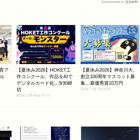
Recommended by
教育ア
【夏休み2026】HOKET工
【夏休み2026】神奈川大、
ル
作コンクール、作品をAIで
創立100周年マスコット募
デジタルカード化…9/30締
集…最優秀賞10万円
2026.7.28 Tue 9:45
切
2026.7.29 Wed 10:15