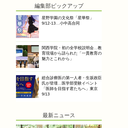
編集部ピックアップ
星野学園の文化祭「星華祭」
9/12-13…小中高合同
関西学院・初の全学校説明会…教
育現場から語られた「一貫教育の
魅力とこれから」
総合診療医の第一人者・生坂政臣
氏が登壇…医学部受験イベント
「医師を目指す君たちへ」東京
9/13
最新ニュース