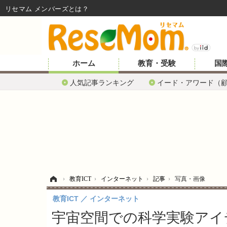
リセマム メンバーズ
ホーム
教育・受験
国
人気記事ランキング
イード・アワード（
ホーム
›
教育ICT
›
インターネット
›
記事
›
写真・画像
教育ICT
インターネット
宇宙空間での科学実験アイ