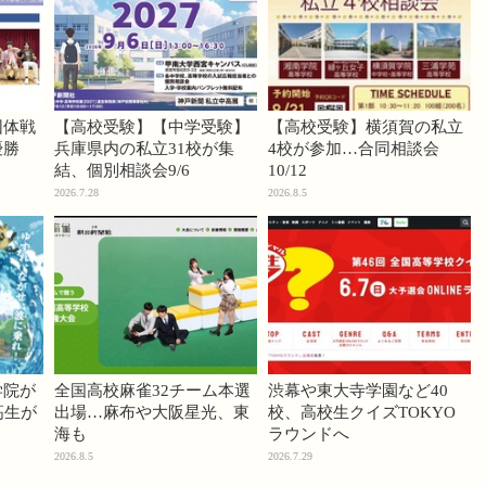
団体戦
【高校受験】【中学受験】
【高校受験】横須賀の私立
優勝
兵庫県内の私立31校が集
4校が参加…合同相談会
結、個別相談会9/6
10/12
2026.7.28
2026.8.5
学院が
全国高校麻雀32チーム本選
渋幕や東大寺学園など40
高生が
出場…麻布や大阪星光、東
校、高校生クイズTOKYO
海も
ラウンドへ
2026.8.5
2026.7.29