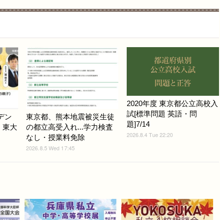
2020年度 東京都公立高校入
試[標準問題 英語・問
デン
東京都、熊本地震被災生徒
題]7/14
6、東大
の都立高受入れ...学力検査
2026.8.4 Tue 22:20
なし・授業料免除
2026.8.5 Wed 17:45