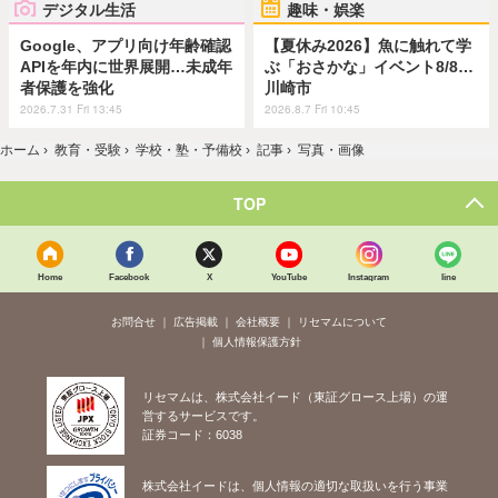
デジタル生活
趣味・娯楽
Google、アプリ向け年齢確認
【夏休み2026】魚に触れて学
APIを年内に世界展開…未成年
ぶ「おさかな」イベント8/8…
者保護を強化
川崎市
2026.7.31 Fri 13:45
2026.8.7 Fri 10:45
ホーム
›
教育・受験
›
学校・塾・予備校
›
記事
›
写真・画像
TOP
Home
Facebook
X
YouTube
Instagram
line
お問合せ
広告掲載
会社概要
リセマムについて
個人情報保護方針
リセマムは、株式会社イード（東証グロース上場）の運
営するサービスです。
証券コード：6038
株式会社イードは、個人情報の適切な取扱いを行う事業