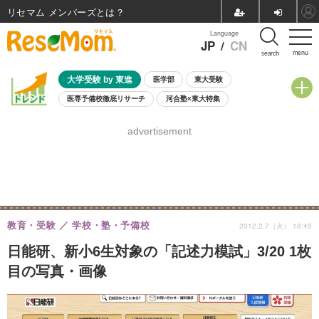
リセマム メンバーズ
Language
JP
/
CN
menu
search
大学受験 by 東進
医学部
東大受験
医専予備校徹底リサーチ
河合塾×東大特集
親子で考える大学選び
高校受験
中学受験
小学校受験
advertisement
共通テスト
夏休み
8月開催学校説明会・相談会
8月開催イベント・WS
全国公立高校 過去問
人気記事
自由研究教材（小学生向け）
自由研究教材（中学生向け）
ランキング
教育・受験
学校・塾・予備校
2012.2.7（火） 18:45
日能研、新小6生対象の「記述力模試」3/20 1枚
目の写真・画像