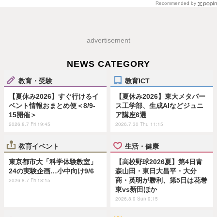
Recommended by
advertisement
NEWS CATEGORY
教育・受験
教育ICT
【夏休み2026】すぐ行けるイ
【夏休み2026】東大メタバー
ベント情報おまとめ便＜8/9-
ス工学部、生成AIなどジュニ
15開催＞
ア講座6選
2026.8.7 Fri 19:45
2026.7.30 Thu 11:15
教育イベント
生活・健康
東京都市大「科学体験教室」
【高校野球2026夏】第4日青
24の実験企画…小中向け9/6
森山田・東日大昌平・大分
商・英明が勝利、第5日は花巻
2026.8.7 Fri 18:15
東vs新田ほか
2026.8.9 Sun 9:15