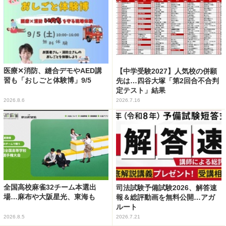
医療✕消防、縫合デモやAED講
【中学受験2027】人気校の併願
習も「おしごと体験博」9/5
先は…四谷大塚「第2回合不合判
定テスト」結果
2026.8.6
2026.7.16
全国高校麻雀32チーム本選出
司法試験予備試験2026、解答速
場…麻布や大阪星光、東海も
報＆総評動画を無料公開…アガ
ルート
2026.8.5
2026.7.21