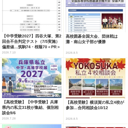
【中学受験2027】四谷大塚、第2
高校囲碁全国大会、団体戦は
回合不合判定テスト（7/5実施）
灘・南山女子部が優勝
偏差値…筑駒74・桜蔭70＜PR＞
2026.7.10
2026.8.5
【高校受験】【中学受験】兵庫
【高校受験】横須賀の私立4校が
県内の私立31校が集結、個別相
参加…合同相談会10/12
談会9/6
2026.7.28
2026.8.5