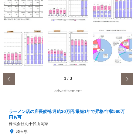
‹
1
/
3
advertisement
ラーメン店の店長候補/月給30万円/最短1年で昇格/年収560万
円も可
株式会社丸千代山岡家
埼玉県