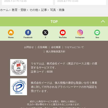
2026.7.31 Fri 13:45
2026.8.7 Fri 10:45
ホーム
›
教育・受験
›
その他
›
記事
›
写真・画像
TOP
Home
Facebook
X
YouTube
Instagram
line
お問合せ
広告掲載
会社概要
リセマムについて
個人情報保護方針
リセマムは、株式会社イード（東証グロース上場）の運
営するサービスです。
証券コード：6038
株式会社イードは、個人情報の適切な取扱いを行う事業
者に対して付与されるプライバシーマークの付与認定を
受けています。
紹介した商品/サービスを購入、契約した場合に、
売上の一部が弊社サイトに還元されることがあります。