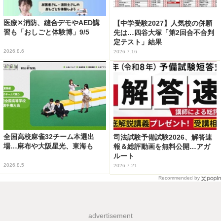
医療✕消防、縫合デモやAED講
【中学受験2027】人気校の併願
習も「おしごと体験博」9/5
先は…四谷大塚「第2回合不合判
定テスト」結果
2026.8.6
2026.7.16
全国高校麻雀32チーム本選出
司法試験予備試験2026、解答速
場…麻布や大阪星光、東海も
報＆総評動画を無料公開…アガ
ルート
2026.8.5
2026.7.21
Recommended by
advertisement