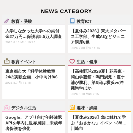
NEWS CATEGORY
教育・受験
教育ICT
入学しなかった大学への納付
【夏休み2026】東大メタバー
金27万円…保護者5.5万人調査
ス工学部、生成AIなどジュニ
ア講座6選
2026.8.10 Mon 10:15
2026.7.30 Thu 11:15
教育イベント
生活・健康
東京都市大「科学体験教室」
【高校野球2026夏】花巻東・
24の実験企画…小中向け9/6
岡山学芸館・鳴門渦潮・霞ケ
浦が勝利、第6日は横浜vs沖
2026.8.7 Fri 18:15
縄尚学ほか
2026.8.10 Mon 7:15
デジタル生活
趣味・娯楽
Google、アプリ向け年齢確認
【夏休み2026】魚に触れて学
APIを年内に世界展開…未成年
ぶ「おさかな」イベント8/8…
者保護を強化
川崎市