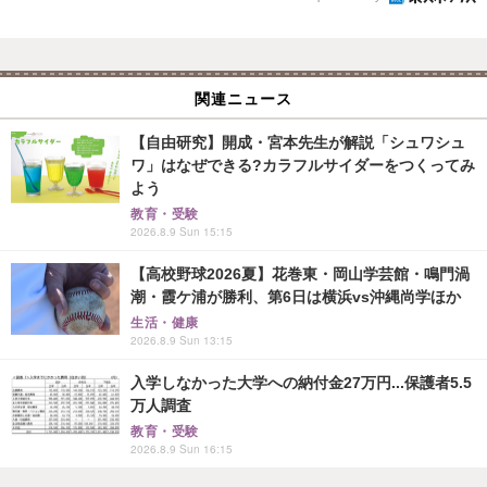
関連ニュース
【自由研究】開成・宮本先生が解説「シュワシュ
ワ」はなぜできる?カラフルサイダーをつくってみ
よう
教育・受験
2026.8.9 Sun 15:15
【高校野球2026夏】花巻東・岡山学芸館・鳴門渦
潮・霞ケ浦が勝利、第6日は横浜vs沖縄尚学ほか
生活・健康
2026.8.9 Sun 13:15
入学しなかった大学への納付金27万円...保護者5.5
万人調査
教育・受験
2026.8.9 Sun 16:15