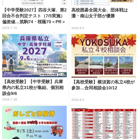
【中学受験2027】四谷大塚、第2
高校囲碁全国大会、団体戦は
回合不合判定テスト（7/5実施）
灘・南山女子部が優勝
偏差値…筑駒74・桜蔭70＜PR＞
2026.7.10
2026.8.5
【高校受験】【中学受験】兵庫
【高校受験】横須賀の私立4校が
県内の私立31校が集結、個別相
参加…合同相談会10/12
談会9/6
2026.7.28
2026.8.5