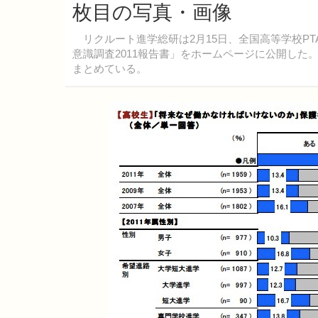
枚目の写真・画像
リクルート進学総研は2月15日、全国高等学校P
意識調査2011報告書」をホームページに公開した
まとめている。