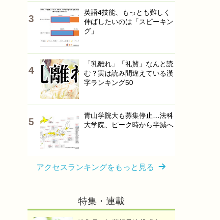
英語4技能、もっとも難しく
伸ばしたいのは「スピーキン
グ」
「乳離れ」「礼賛」なんと読
む？実は読み間違えている漢
字ランキング50
青山学院大も募集停止…法科
大学院、ピーク時から半減へ
アクセスランキングをもっと見る
特集・連載