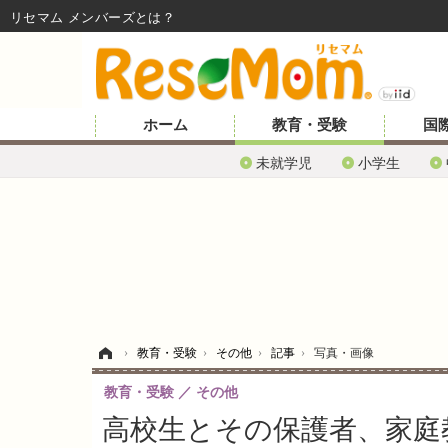
リセマム メンバーズ
ホーム
教育・受験
国
未就学児
小学生
ホーム
›
教育・受験
›
その他
›
記事
›
写真・画像
教育・受験
その他
高校生とその保護者、家庭