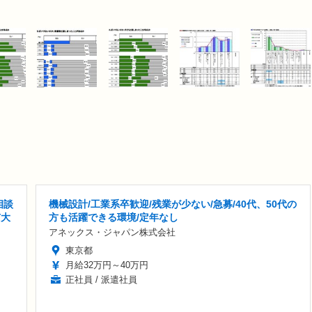
相談
機械設計/工業系卒歓迎/残業が少ない/急募/40代、50代の
市大
方も活躍できる環境/定年なし
アネックス・ジャパン株式会社
東京都
月給32万円～40万円
正社員 / 派遣社員