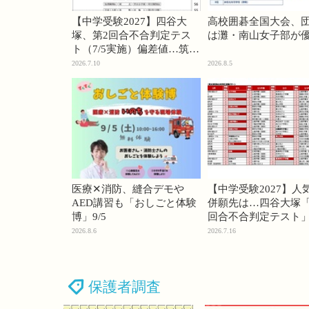
【中学受験2027】四谷大
高校囲碁全国大会、
塚、第2回合不合判定テス
は灘・南山女子部が
ト（7/5実施）偏差値…筑駒
74・桜蔭70＜PR＞
2026.7.10
2026.8.5
医療✕消防、縫合デモや
【中学受験2027】人
AED講習も「おしごと体験
併願先は…四谷大塚「
博」9/5
回合不合判定テスト
2026.8.6
2026.7.16
保護者調査