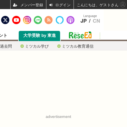
ログイン
こんにちは、ゲストさん
Language
JP
/
CN
ント
大学受験 by 東進
過去問
ミツカル学び
ミツカル教育通信
advertisement