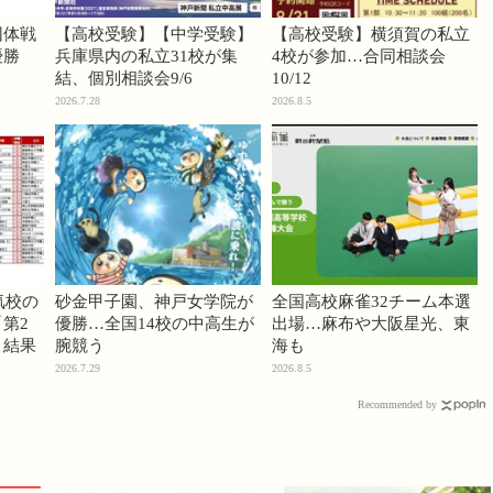
団体戦
【高校受験】【中学受験】
【高校受験】横須賀の私立
優勝
兵庫県内の私立31校が集
4校が参加…合同相談会
結、個別相談会9/6
10/12
2026.7.28
2026.8.5
気校の
砂金甲子園、神戸女学院が
全国高校麻雀32チーム本選
第2
優勝…全国14校の中高生が
出場…麻布や大阪星光、東
」結果
腕競う
海も
2026.7.29
2026.8.5
Recommended by