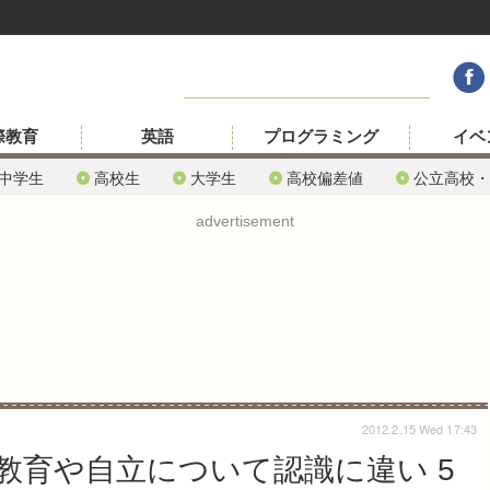
際教育
英語
プログラミング
イベ
中学生
高校生
大学生
高校偏差値
公立高校・
advertisement
2012.2.15 Wed 17:43
教育や自立について認識に違い 5