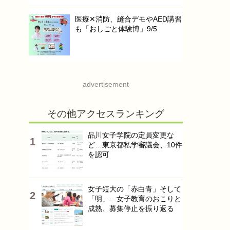
医療✕消防、縫合デモやAED講習
も「おしごと体験博」9/5
advertisement
その他アクセスランキング
品川女子学院の定員変更な
ど…東京都私学審議会、10件
を認可
女子短大の「赤白青」そして
「明」…女子教育のおこりと
成熟、募集停止を振り返る