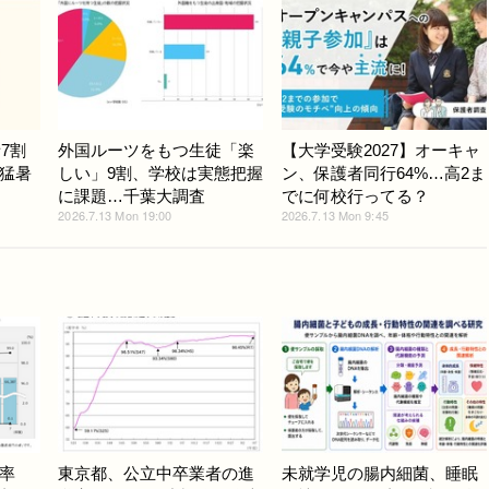
7割
外国ルーツをもつ生徒「楽
【大学受験2027】オーキャ
猛暑
しい」9割、学校は実態把握
ン、保護者同行64%…高2ま
に課題…千葉大調査
でに何校行ってる？
2026.7.13 Mon 19:00
2026.7.13 Mon 9:45
率
東京都、公立中卒業者の進
未就学児の腸内細菌、睡眠