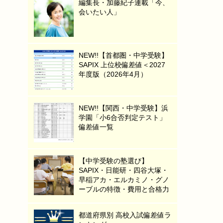
編集長・加藤紀子連載「今、
会いたい人」
NEW!!【首都圏・中学受験】
SAPIX 上位校偏差値＜2027
年度版（2026年4月）
NEW!!【関西・中学受験】浜
学園「小6合否判定テスト」
偏差値一覧
【中学受験の塾選び】
SAPIX・日能研・四谷大塚・
早稲アカ・エルカミノ・グノ
ーブルの特徴・費用と合格力
都道府県別 高校入試偏差値ラ