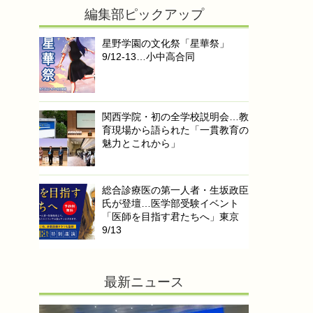
編集部ピックアップ
星野学園の文化祭「星華祭」
9/12-13…小中高合同
関西学院・初の全学校説明会…教
育現場から語られた「一貫教育の
魅力とこれから」
総合診療医の第一人者・生坂政臣
氏が登壇…医学部受験イベント
「医師を目指す君たちへ」東京
9/13
最新ニュース