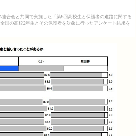
TA連合会と共同で実施した「第5回高校生と保護者の進路に関する
。全国の高校2年生とその保護者を対象に行ったアンケート結果を