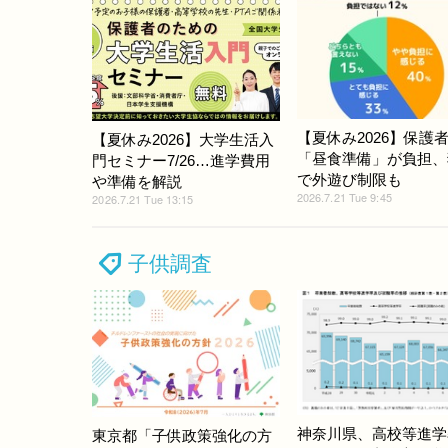
【夏休み2026】保護者
【夏休み2026】大学生活入
「昼食準備」が負担、
門セミナー7/26…進学費用
で外遊び制限も
や準備を解説
2026.7.21 Tue 9:45
2026.7.21 Tue 13:15
子供調査
神奈川県、高校等進学
東京都「子供政策強化の方