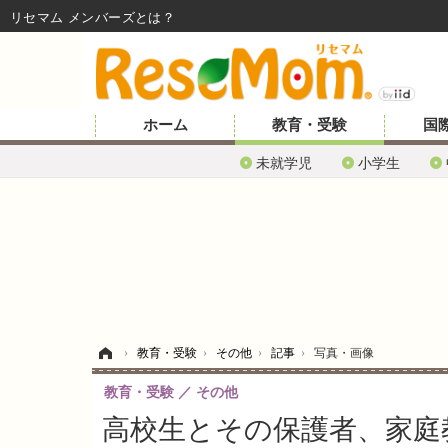
リセマム メンバーズ
ホーム
教育・受験
国
未就学児
小学生
ホーム
›
教育・受験
›
その他
›
記事
›
写真・画像
教育・受験
その他
高校生とその保護者、家庭