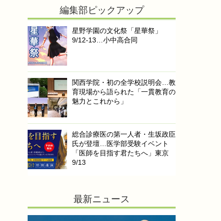
編集部ピックアップ
星野学園の文化祭「星華祭」
9/12-13…小中高合同
関西学院・初の全学校説明会…教
育現場から語られた「一貫教育の
魅力とこれから」
総合診療医の第一人者・生坂政臣
氏が登壇…医学部受験イベント
「医師を目指す君たちへ」東京
9/13
最新ニュース