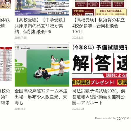
団体戦
【高校受験】【中学受験】
【高校受験】横須賀の私立
優勝
兵庫県内の私立31校が集
4校が参加…合同相談会
結、個別相談会9/6
10/12
2026.7.28
2026.8.5
気校の
全国高校麻雀32チーム本選
司法試験予備試験2026、解
第2
出場…麻布や大阪星光、東
答速報＆総評動画を無料公
」結果
海も
開…アガルート
2026.8.5
2026.7.21
Recommended by