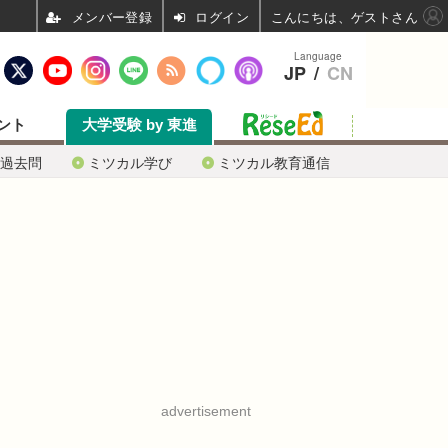
ログイン
こんにちは、ゲストさん
Language
JP
/
CN
ント
大学受験 by 東進
過去問
ミツカル学び
ミツカル教育通信
advertisement