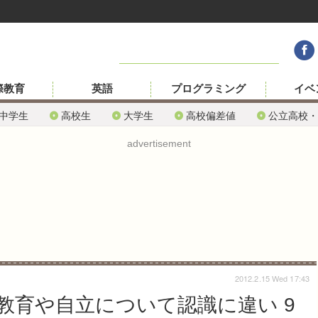
際教育
英語
プログラミング
イベ
中学生
高校生
大学生
高校偏差値
公立高校・
advertisement
2012.2.15 Wed 17:43
教育や自立について認識に違い 9