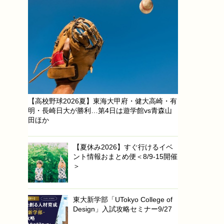
【高校野球2026夏】東海大甲府・健大高崎・有
明・長崎日大が勝利…第4日は遊学館vs青森山
田ほか
【夏休み2026】すぐ行けるイベ
ント情報おまとめ便＜8/9-15開催
＞
東大新学部「UTokyo College of
Design」入試攻略セミナー9/27