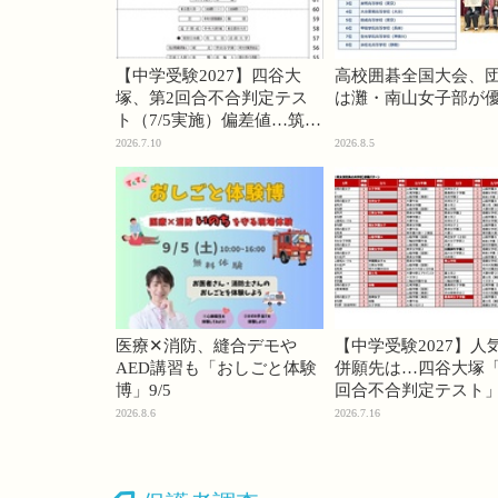
【中学受験2027】四谷大
高校囲碁全国大会、
塚、第2回合不合判定テス
は灘・南山女子部が
ト（7/5実施）偏差値…筑駒
74・桜蔭70＜PR＞
2026.7.10
2026.8.5
医療✕消防、縫合デモや
【中学受験2027】人
AED講習も「おしごと体験
併願先は…四谷大塚「
博」9/5
回合不合判定テスト
2026.8.6
2026.7.16