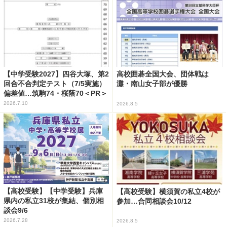
【中学受験2027】四谷大塚、第2
高校囲碁全国大会、団体戦は
回合不合判定テスト（7/5実施）
灘・南山女子部が優勝
偏差値…筑駒74・桜蔭70＜PR＞
2026.7.10
2026.8.5
【高校受験】【中学受験】兵庫
【高校受験】横須賀の私立4校が
県内の私立31校が集結、個別相
参加…合同相談会10/12
談会9/6
2026.7.28
2026.8.5