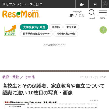
リセマム メンバーズ
Language
JP
/
CN
menu
search
大学受験 by 東進
医学部
東大受験
医専予備校徹底リサーチ
河合塾×東大特集
親子で考える大学選び
高校受験
中学受験
小学校受験
advertisement
共通テスト
夏休み
8月開催学校説明会・相談会
8月開催イベント・WS
全国公立高校 過去問
人気記事
自由研究教材（小学生向け）
自由研究教材（中学生向け）
ランキング
教育・受験
その他
2012.2.15（水） 17:43
高校生とその保護者、家庭教育や自立について
認識に違い 10枚目の写真・画像