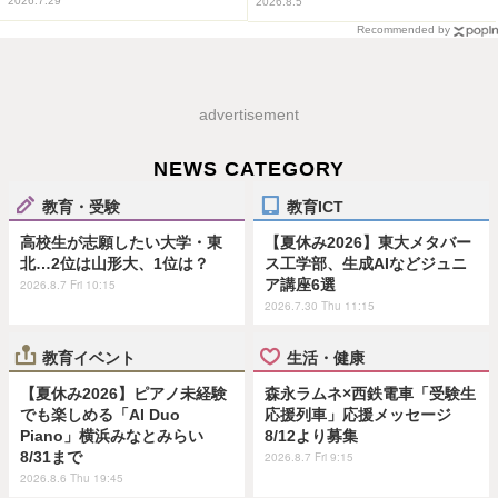
2026.7.29
2026.8.5
Recommended by
advertisement
NEWS CATEGORY
教育・受験
教育ICT
高校生が志願したい大学・東
【夏休み2026】東大メタバー
北…2位は山形大、1位は？
ス工学部、生成AIなどジュニ
ア講座6選
2026.8.7 Fri 10:15
2026.7.30 Thu 11:15
教育イベント
生活・健康
【夏休み2026】ピアノ未経験
森永ラムネ×西鉄電車「受験生
でも楽しめる「AI Duo
応援列車」応援メッセージ
Piano」横浜みなとみらい
8/12より募集
8/31まで
2026.8.7 Fri 9:15
2026.8.6 Thu 19:45