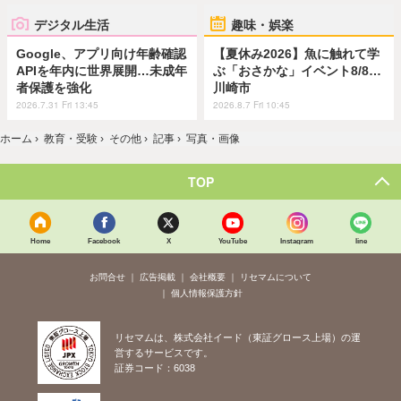
デジタル生活
趣味・娯楽
Google、アプリ向け年齢確認
【夏休み2026】魚に触れて学
APIを年内に世界展開…未成年
ぶ「おさかな」イベント8/8…
者保護を強化
川崎市
2026.7.31 Fri 13:45
2026.8.7 Fri 10:45
ホーム
›
教育・受験
›
その他
›
記事
›
写真・画像
TOP
Home
Facebook
X
YouTube
Instagram
line
お問合せ
広告掲載
会社概要
リセマムについて
個人情報保護方針
リセマムは、株式会社イード（東証グロース上場）の運
営するサービスです。
証券コード：6038