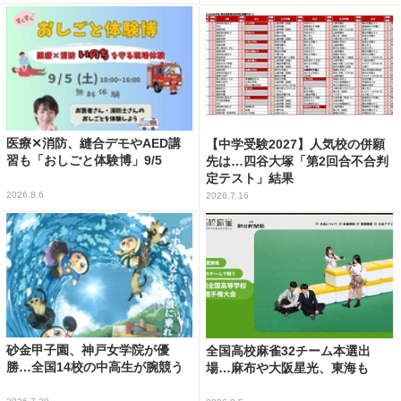
医療✕消防、縫合デモやAED講
【中学受験2027】人気校の併願
習も「おしごと体験博」9/5
先は…四谷大塚「第2回合不合判
定テスト」結果
2026.8.6
2026.7.16
砂金甲子園、神戸女学院が優
全国高校麻雀32チーム本選出
勝…全国14校の中高生が腕競う
場…麻布や大阪星光、東海も