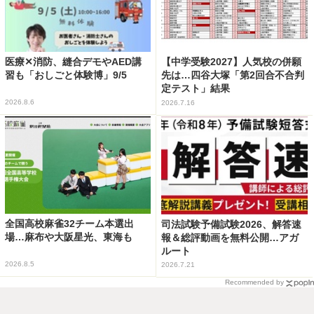
医療✕消防、縫合デモやAED講
【中学受験2027】人気校の併願
習も「おしごと体験博」9/5
先は…四谷大塚「第2回合不合判
定テスト」結果
2026.8.6
2026.7.16
全国高校麻雀32チーム本選出
司法試験予備試験2026、解答速
場…麻布や大阪星光、東海も
報＆総評動画を無料公開…アガ
ルート
2026.8.5
2026.7.21
Recommended by