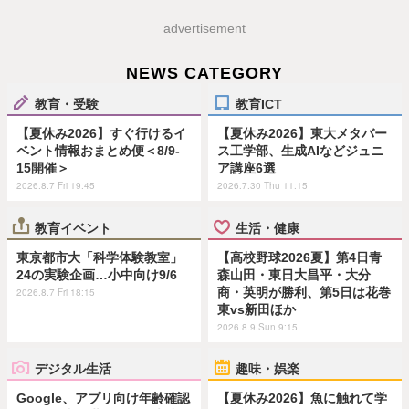
advertisement
NEWS CATEGORY
教育・受験
教育ICT
【夏休み2026】すぐ行けるイ
【夏休み2026】東大メタバー
ベント情報おまとめ便＜8/9-
ス工学部、生成AIなどジュニ
15開催＞
ア講座6選
2026.8.7 Fri 19:45
2026.7.30 Thu 11:15
教育イベント
生活・健康
東京都市大「科学体験教室」
【高校野球2026夏】第4日青
24の実験企画…小中向け9/6
森山田・東日大昌平・大分
商・英明が勝利、第5日は花巻
2026.8.7 Fri 18:15
東vs新田ほか
2026.8.9 Sun 9:15
デジタル生活
趣味・娯楽
Google、アプリ向け年齢確認
【夏休み2026】魚に触れて学