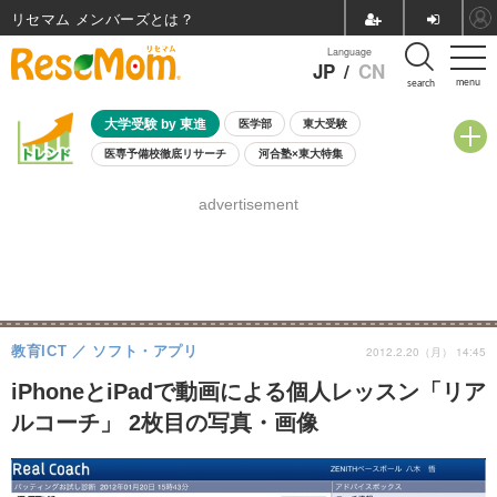
リセマム メンバーズ
Language
JP
/
CN
menu
search
大学受験 by 東進
医学部
東大受験
医専予備校徹底リサーチ
河合塾×東大特集
親子で考える大学選び
高校受験
中学受験
小学校受験
advertisement
共通テスト
夏休み
8月開催学校説明会・相談会
8月開催イベント・WS
全国公立高校 過去問
人気記事
自由研究教材（小学生向け）
自由研究教材（中学生向け）
ランキング
教育ICT
ソフト・アプリ
2012.2.20（月） 14:45
iPhoneとiPadで動画による個人レッスン「リア
ルコーチ」 2枚目の写真・画像