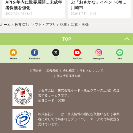
APIを年内に世界展開…未成年
ぶ「おさかな」イベント8/8…
者保護を強化
川崎市
2026.7.31 Fri 13:45
2026.8.7 Fri 10:45
ホーム
›
教育ICT
›
ソフト・アプリ
›
記事
›
写真・画像
TOP
Home
Facebook
X
YouTube
Instagram
line
お問合せ
広告掲載
会社概要
リセマムについて
個人情報保護方針
リセマムは、株式会社イード（東証グロース上場）の運
営するサービスです。
証券コード：6038
株式会社イードは、個人情報の適切な取扱いを行う事業
者に対して付与されるプライバシーマークの付与認定を
受けています。