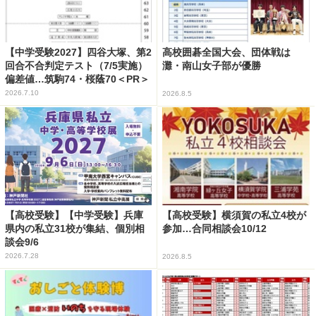
【中学受験2027】四谷大塚、第2
高校囲碁全国大会、団体戦は
回合不合判定テスト（7/5実施）
灘・南山女子部が優勝
偏差値…筑駒74・桜蔭70＜PR＞
2026.7.10
2026.8.5
【高校受験】【中学受験】兵庫
【高校受験】横須賀の私立4校が
県内の私立31校が集結、個別相
参加…合同相談会10/12
談会9/6
2026.7.28
2026.8.5