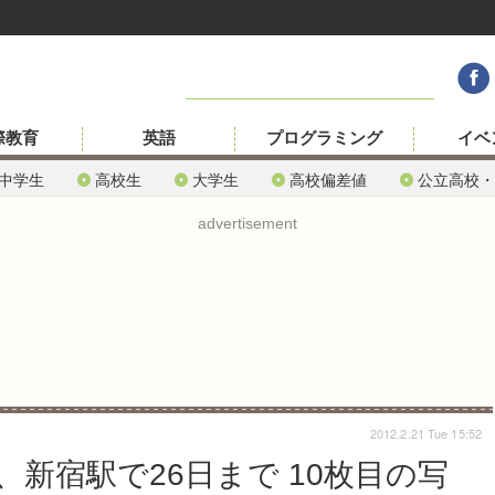
際教育
英語
プログラミング
イベ
中学生
高校生
大学生
高校偏差値
公立高校・
advertisement
2012.2.21 Tue 15:52
新宿駅で26日まで 10枚目の写