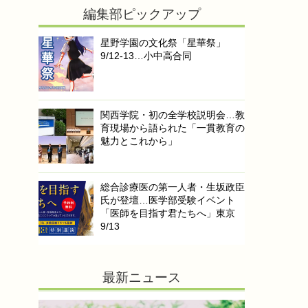
編集部ピックアップ
星野学園の文化祭「星華祭」
9/12-13…小中高合同
関西学院・初の全学校説明会…教
育現場から語られた「一貫教育の
魅力とこれから」
総合診療医の第一人者・生坂政臣
氏が登壇…医学部受験イベント
「医師を目指す君たちへ」東京
9/13
最新ニュース