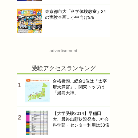
東京都市大「科学体験教室」24
の実験企画…小中向け9/6
advertisement
受験アクセスランキング
合格祈願…総合1位は「太宰
府天満宮」、関東トップは
「湯島天神」
【大学受験2014】早稲田
大、最終出願状況発表…社会
科学部・センター利用は33倍