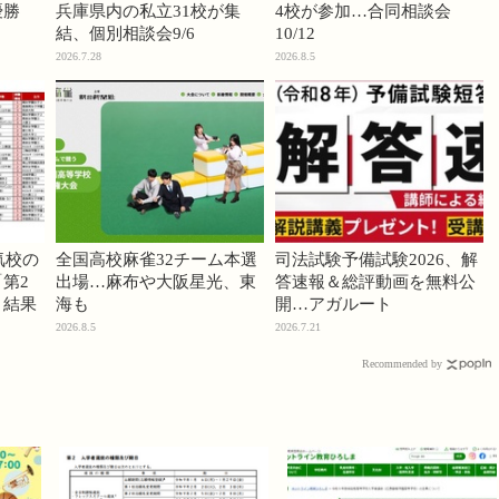
優勝
兵庫県内の私立31校が集
4校が参加…合同相談会
結、個別相談会9/6
10/12
2026.7.28
2026.8.5
気校の
全国高校麻雀32チーム本選
司法試験予備試験2026、解
第2
出場…麻布や大阪星光、東
答速報＆総評動画を無料公
」結果
海も
開…アガルート
2026.8.5
2026.7.21
Recommended by