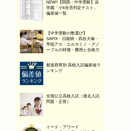
NEW!!【関西・中学受験】浜
学園「小6合否判定テスト」
偏差値一覧
【中学受験の塾選び】
SAPIX・日能研・四谷大塚・
早稲アカ・エルカミノ・グノ
ーブルの特徴・費用と合格力
都道府県別 高校入試偏差値ラ
ンキング
全国公立高校入試（過去入試
問題・正答）
イード・アワード