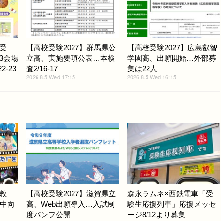
受
【高校受験2027】群馬県公
【高校受験2027】広島叡智
3会場
立高、実施要項公表…本検
学園高、出願開始…外部募
-23
査2/16-17
集は22人
2026.8.5 Wed 17:15
2026.8.5 Wed 16:15
教
【高校受験2027】滋賀県立
森永ラムネ×西鉄電車「受
小中向
高、Web出願導入…入試制
験生応援列車」応援メッセ
度パンフ公開
ージ8/12より募集