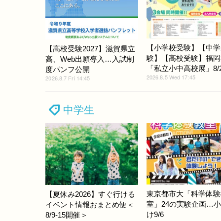
【小学校受験】【中学
【高校受験2027】滋賀県立
験】【高校受験】福岡
高、Web出願導入…入試制
「私立小中高校展」8/22
度パンフ公開
2026.8.5 Wed 17:45
2026.8.7 Fri 14:45
中学生
東京都市大「科学体験
【夏休み2026】すぐ行ける
室」24の実験企画…
イベント情報おまとめ便＜
け9/6
8/9-15開催＞