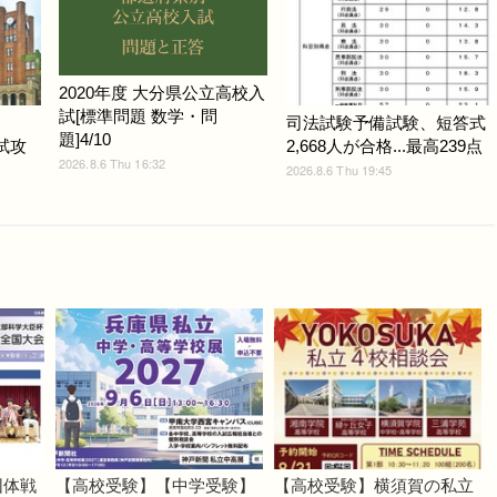
2020年度 大分県公立高校入
試[標準問題 数学・問
司法試験予備試験、短答式
題]4/10
入試攻
2,668人が合格...最高239点
2026.8.6 Thu 16:32
2026.8.6 Thu 19:45
団体戦
【高校受験】【中学受験】
【高校受験】横須賀の私立