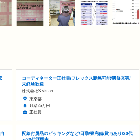
収
コーディネーター正社員/フレックス勤務可能/研修充実/
未経験歓迎
株式会社S.vision
東京都
月給25万円
正社員
を自
配線付属品のピッキングなど/日勤/寮完備/賞与あり/20代
～30代活躍中