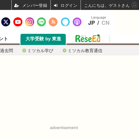
ログイン
こんにちは、ゲストさん
Language
JP
/
CN
ント
大学受験 by 東進
過去問
ミツカル学び
ミツカル教育通信
advertisement