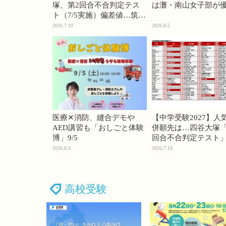
塚、第2回合不合判定テス
は灘・南山女子部が
ト（7/5実施）偏差値…筑駒
74・桜蔭70＜PR＞
2026.7.10
2026.8.5
医療✕消防、縫合デモや
【中学受験2027】人
AED講習も「おしごと体験
併願先は…四谷大塚「
博」9/5
回合不合判定テスト
2026.8.6
2026.7.16
高校受験