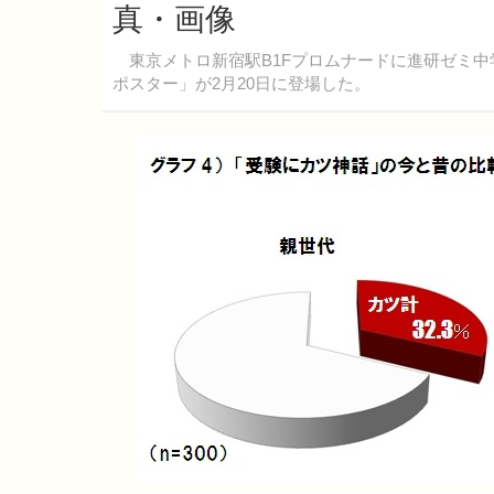
真・画像
東京メトロ新宿駅B1Fプロムナードに進研ゼミ中
ポスター」が2月20日に登場した。