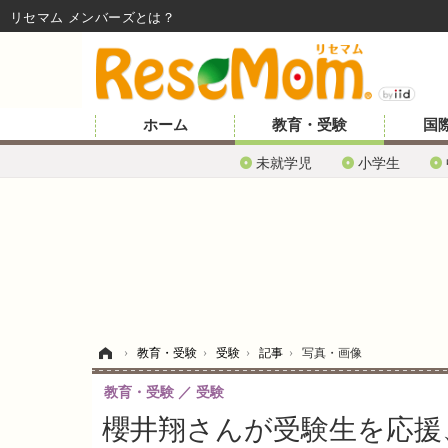
リセマム メンバーズ
ホーム
教育・受験
国
未就学児
小学生
ホーム
›
教育・受験
›
受験
›
記事
›
写真・画像
教育・受験
受験
櫻井翔さんが受験生を応援、