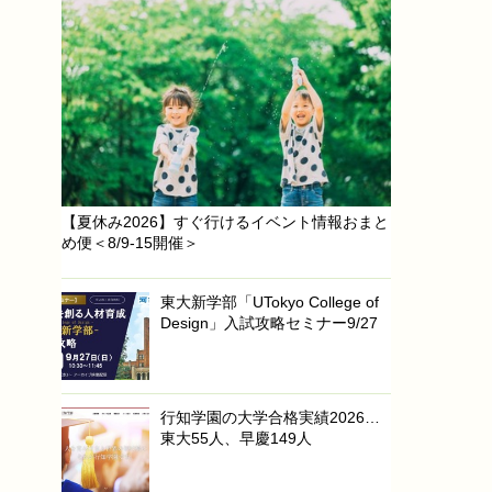
【夏休み2026】すぐ行けるイベント情報おまと
め便＜8/9-15開催＞
東大新学部「UTokyo College of
Design」入試攻略セミナー9/27
行知学園の大学合格実績2026…
東大55人、早慶149人