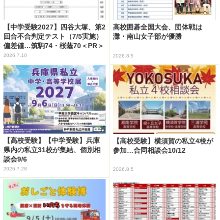
【中学受験2027】四谷大塚、第2
高校囲碁全国大会、団体戦は
回合不合判定テスト（7/5実施）
灘・南山女子部が優勝
偏差値…筑駒74・桜蔭70＜PR＞
2026.7.10
2026.8.5
【高校受験】【中学受験】兵庫
【高校受験】横須賀の私立4校が
県内の私立31校が集結、個別相
参加…合同相談会10/12
談会9/6
2026.7.28
2026.8.5