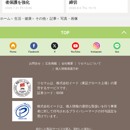
者保護を強化
締切
2026.7.31 Fri 13:45
2026.8.6 Thu 15:15
ホーム
›
生活・健康
›
その他
›
記事
›
写真・画像
TOP
Home
Facebook
X
YouTube
Instagram
line
お問合せ
広告掲載
会社概要
リセマムについて
個人情報保護方針
リセマムは、株式会社イード（東証グロース上場）の運
営するサービスです。
証券コード：6038
株式会社イードは、個人情報の適切な取扱いを行う事業
者に対して付与されるプライバシーマークの付与認定を
受けています。
紹介した商品/サービスを購入、契約した場合に、