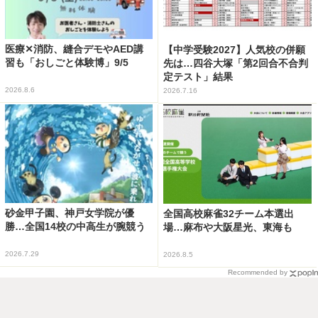
医療✕消防、縫合デモやAED講
【中学受験2027】人気校の併願
習も「おしごと体験博」9/5
先は…四谷大塚「第2回合不合判
定テスト」結果
2026.8.6
2026.7.16
砂金甲子園、神戸女学院が優
全国高校麻雀32チーム本選出
勝…全国14校の中高生が腕競う
場…麻布や大阪星光、東海も
2026.7.29
2026.8.5
Recommended by