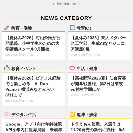
advertisement
NEWS CATEGORY
教育・受験
教育ICT
【夏休み2026】村山斉氏が公
【夏休み2026】東大メタバー
開講義、小中学生のための大
ス工学部、生成AIなどジュニ
学講義スクール9月開校
ア講座6選
2026.8.6 Thu 19:15
2026.7.30 Thu 11:15
教育イベント
生活・健康
【夏休み2026】ピアノ未経験
【高校野球2026夏】仙台育英
でも楽しめる「AI Duo
が開幕戦勝利、第2日は東筑
Piano」横浜みなとみらい
vs神村学園ほか
8/31まで
2026.8.5 Wed 20:32
2026.8.6 Thu 19:45
デジタル生活
趣味・娯楽
Google、アプリ向け年齢確認
ドラえもん短歌、入選作は
APIを年内に世界展開…未成年
11/20発売の新刊に収録…9/3