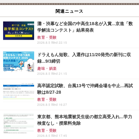
関連ニュース
灘・渋幕など全国の中高生18名が入賞...京進「数
学解法コンテスト」結果発表
教育・受験
2026.8.5 Wed 22:15
ドラえもん短歌、入選作は11/20発売の新刊に収
録...9/3締切
趣味・娯楽
2026.8.5 Wed 21:15
高卒認定試験、台風13号で沖縄会場を中止...再試
験は8/27-28
教育・受験
2026.8.5 Wed 16:27
東京都、熊本地震被災生徒の都立高受入れ...学力
検査なし・授業料免除
教育・受験
2026.8.5 Wed 17:45