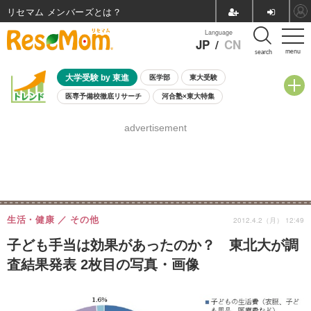
リセマム メンバーズ
Language
JP
/
CN
menu
search
大学受験 by 東進
医学部
東大受験
医専予備校徹底リサーチ
河合塾×東大特集
親子で考える大学選び
高校受験
中学受験
小学校受験
advertisement
共通テスト
夏休み
8月開催学校説明会・相談会
8月開催イベント・WS
全国公立高校 過去問
人気記事
自由研究教材（小学生向け）
自由研究教材（中学生向け）
ランキング
生活・健康
その他
2012.4.2（月） 12:49
子ども手当は効果があったのか？ 東北大が調
査結果発表 2枚目の写真・画像