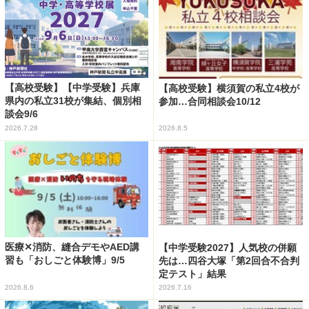
【高校受験】【中学受験】兵庫
【高校受験】横須賀の私立4校が
県内の私立31校が集結、個別相
参加…合同相談会10/12
談会9/6
2026.7.28
2026.8.5
医療✕消防、縫合デモやAED講
【中学受験2027】人気校の併願
習も「おしごと体験博」9/5
先は…四谷大塚「第2回合不合判
定テスト」結果
2026.8.6
2026.7.16