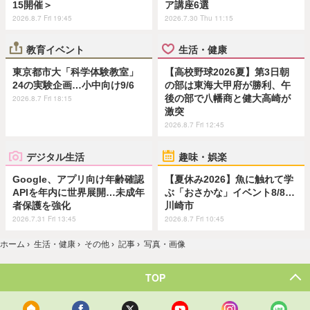
15開催＞
ア講座6選
2026.8.7 Fri 19:45
2026.7.30 Thu 11:15
教育イベント
生活・健康
東京都市大「科学体験教室」
【高校野球2026夏】第3日朝
24の実験企画…小中向け9/6
の部は東海大甲府が勝利、午
後の部で八幡商と健大高崎が
2026.8.7 Fri 18:15
激突
2026.8.7 Fri 12:45
デジタル生活
趣味・娯楽
Google、アプリ向け年齢確認
【夏休み2026】魚に触れて学
APIを年内に世界展開…未成年
ぶ「おさかな」イベント8/8…
者保護を強化
川崎市
2026.7.31 Fri 13:45
2026.8.7 Fri 10:45
ホーム
›
生活・健康
›
その他
›
記事
›
写真・画像
TOP