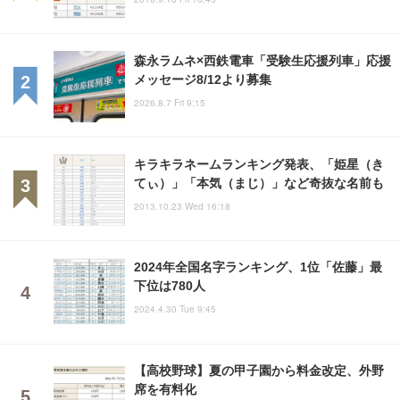
森永ラムネ×西鉄電車「受験生応援列車」応援
メッセージ8/12より募集
2026.8.7 Fri 9:15
キラキラネームランキング発表、「姫星（き
てぃ）」「本気（まじ）」など奇抜な名前も
2013.10.23 Wed 16:18
2024年全国名字ランキング、1位「佐藤」最
下位は780人
2024.4.30 Tue 9:45
【高校野球】夏の甲子園から料金改定、外野
席を有料化