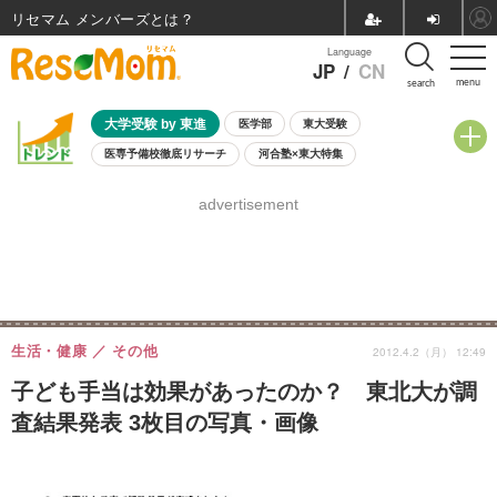
リセマム メンバーズ
Language
JP
/
CN
menu
search
大学受験 by 東進
医学部
東大受験
医専予備校徹底リサーチ
河合塾×東大特集
親子で考える大学選び
高校受験
中学受験
小学校受験
advertisement
共通テスト
夏休み
8月開催学校説明会・相談会
8月開催イベント・WS
全国公立高校 過去問
人気記事
自由研究教材（小学生向け）
自由研究教材（中学生向け）
ランキング
生活・健康
その他
2012.4.2（月） 12:49
子ども手当は効果があったのか？ 東北大が調
査結果発表 3枚目の写真・画像