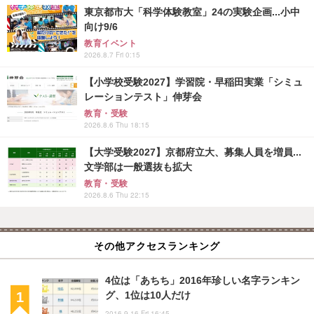
東京都市大「科学体験教室」24の実験企画...小中
向け9/6
教育イベント
2026.8.7 Fri 0:15
【小学校受験2027】学習院・早稲田実業「シミュ
レーションテスト」伸芽会
教育・受験
2026.8.6 Thu 18:15
【大学受験2027】京都府立大、募集人員を増員...
文学部は一般選抜も拡大
教育・受験
2026.8.6 Thu 22:15
その他アクセスランキング
4位は「あちち」2016年珍しい名字ランキン
グ、1位は10人だけ
2016.9.16 Fri 16:45