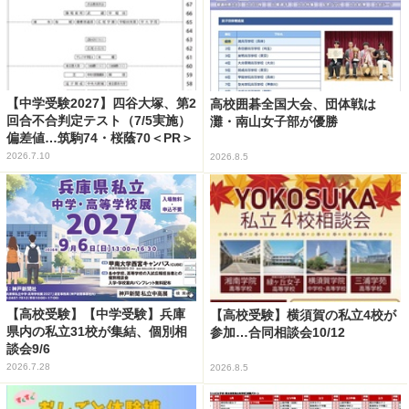
【中学受験2027】四谷大塚、第2
高校囲碁全国大会、団体戦は
回合不合判定テスト（7/5実施）
灘・南山女子部が優勝
偏差値…筑駒74・桜蔭70＜PR＞
2026.7.10
2026.8.5
【高校受験】【中学受験】兵庫
【高校受験】横須賀の私立4校が
県内の私立31校が集結、個別相
参加…合同相談会10/12
談会9/6
2026.7.28
2026.8.5