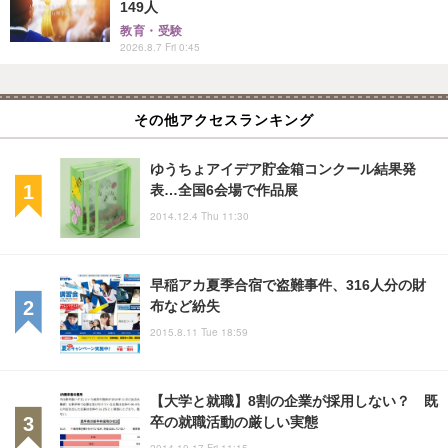
149人
教育・受験
2026.8.7 Fri 0:45
その他アクセスランキング
ゆうちょアイデア貯金箱コンクール結果発
表…全国6会場で作品展
2014.12.4 Thu 11:30
早稲アカ夏季合宿で盗難事件、316人分の財
布など紛失
2015.8.11 Tue 18:59
【大学と就職】8割の企業が採用しない？ 既
卒の就職活動の厳しい実態
2014.10.17 Fri 11:15