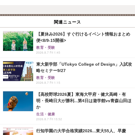
関連ニュース
【夏休み2026】すぐ行けるイベント情報おまとめ
便<8/9-15開催>
教育・受験
2026.8.7 Fri 1:45
東大新学部「UTokyo College of Design」入試攻
略セミナー9/27
教育・受験
2026.8.7 Fri 1:15
【高校野球2026夏】東海大甲府・健大高崎・有
明・長崎日大が勝利...第4日は遊学館vs青森山田ほ
か
生活・健康
2026.8.7 Fri 15:52
行知学園の大学合格実績2026...東大55人、早慶