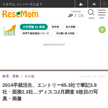
リセマム メンバーズ
Language
JP
/
CN
menu
search
大学受験 by 東進
医学部
東大受験
医専予備校徹底リサーチ
河合塾×東大特集
親子で考える大学選び
高校受験
中学受験
小学校受験
advertisement
共通テスト
夏休み
8月開催学校説明会・相談会
8月開催イベント・WS
全国公立高校 過去問
人気記事
自由研究教材（小学生向け）
自由研究教材（中学生向け）
ランキング
教育・受験
その他
2013.2.27（水） 23:17
2014卒就活生、エントリー65.3社で筆記3.8
社・面接2.3社…ディスコ2月調査 6枚目の写
真・画像