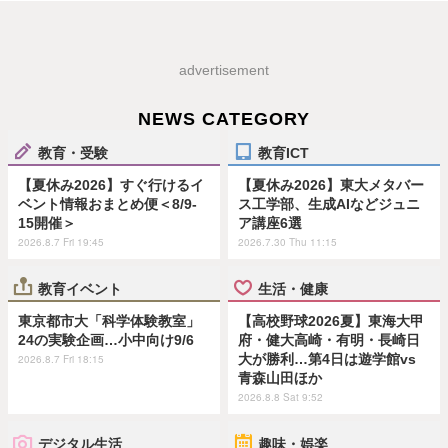
advertisement
NEWS CATEGORY
教育・受験
教育ICT
【夏休み2026】すぐ行けるイ
【夏休み2026】東大メタバー
ベント情報おまとめ便＜8/9-
ス工学部、生成AIなどジュニ
15開催＞
ア講座6選
2026.8.7 Fri 19:45
2026.7.30 Thu 11:15
教育イベント
生活・健康
東京都市大「科学体験教室」
【高校野球2026夏】東海大甲
24の実験企画…小中向け9/6
府・健大高崎・有明・長崎日
大が勝利…第4日は遊学館vs
2026.8.7 Fri 18:15
青森山田ほか
2026.8.8 Sat 9:52
デジタル生活
趣味・娯楽