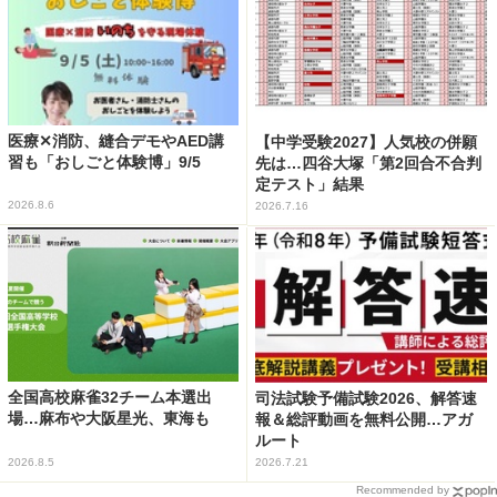
医療✕消防、縫合デモやAED講
【中学受験2027】人気校の併願
習も「おしごと体験博」9/5
先は…四谷大塚「第2回合不合判
定テスト」結果
2026.8.6
2026.7.16
全国高校麻雀32チーム本選出
司法試験予備試験2026、解答速
場…麻布や大阪星光、東海も
報＆総評動画を無料公開…アガ
ルート
2026.8.5
2026.7.21
Recommended by