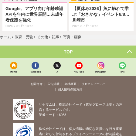
Google、アプリ向け年齢確認
【夏休み2026】魚に触れて学
APIを年内に世界展開…未成年
ぶ「おさかな」イベント8/8…
者保護を強化
川崎市
2026.7.31 Fri 13:45
2026.8.7 Fri 10:45
ホーム
›
教育・受験
›
その他
›
記事
›
写真・画像
TOP
Home
Facebook
X
YouTube
Instagram
line
お問合せ
広告掲載
会社概要
リセマムについて
個人情報保護方針
リセマムは、株式会社イード（東証グロース上場）の運
営するサービスです。
証券コード：6038
株式会社イードは、個人情報の適切な取扱いを行う事業
者に対して付与されるプライバシーマークの付与認定を