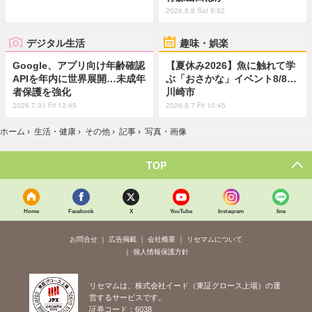
2026.8.8 Sat 9:52
デジタル生活
趣味・娯楽
Google、アプリ向け年齢確認
【夏休み2026】魚に触れて学
APIを年内に世界展開…未成年
ぶ「おさかな」イベント8/8…
者保護を強化
川崎市
2026.7.31 Fri 13:45
2026.8.7 Fri 10:45
ホーム
›
生活・健康
›
その他
›
記事
›
写真・画像
TOP
Home
Facebook
X
YouTube
Instagram
line
お問合せ
広告掲載
会社概要
リセマムについて
個人情報保護方針
リセマムは、株式会社イード（東証グロース上場）の運
営するサービスです。
証券コード：6038