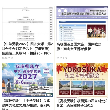
【中学受験2027】四谷大塚、第2
高校囲碁全国大会、団体戦は
回合不合判定テスト（7/5実施）
灘・南山女子部が優勝
偏差値…筑駒74・桜蔭70＜PR＞
2026.7.10
2026.8.5
【高校受験】【中学受験】兵庫
【高校受験】横須賀の私立4校が
県内の私立31校が集結、個別相
参加…合同相談会10/12