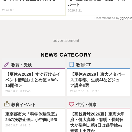
ルート
2026.8.5
2026.7.21
Recommended by
advertisement
NEWS CATEGORY
教育・受験
教育ICT
【夏休み2026】すぐ行けるイ
【夏休み2026】東大メタバー
ベント情報おまとめ便＜8/9-
ス工学部、生成AIなどジュニ
15開催＞
ア講座6選
2026.8.7 Fri 19:45
2026.7.30 Thu 11:15
教育イベント
生活・健康
東京都市大「科学体験教室」
【高校野球2026夏】東海大甲
24の実験企画…小中向け9/6
府・健大高崎・有明・長崎日
大が勝利…第4日は遊学館vs
2026.8.7 Fri 18:15
青森山田ほか