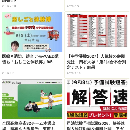
談会9/6
2026.7.28
2026.8.5
医療✕消防、縫合デモやAED講
【中学受験2027】人気校の併願
習も「おしごと体験博」9/5
先は…四谷大塚「第2回合不合判
定テスト」結果
2026.8.6
2026.7.16
全国高校麻雀32チーム本選出
司法試験予備試験2026、解答速
場…麻布や大阪星光、東海も
報＆総評動画を無料公開…アガ