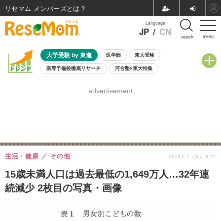
リセマム メンバーズ
Language
JP
/
CN
menu
search
大学受験 by 東進
医学部
東大受験
医専予備校徹底リサーチ
河合塾×東大特集
親子で考える大学選び
高校受験
中学受験
小学校受験
advertisement
共通テスト
夏休み
8月開催学校説明会・相談会
8月開催イベント・WS
全国公立高校 過去問
人気記事
自由研究教材（小学生向け）
自由研究教材（中学生向け）
ランキング
生活・健康
その他
2013.5.7（火） 8:21
15歳未満人口は過去最低の1,649万人…32年連
続減少 2枚目の写真・画像