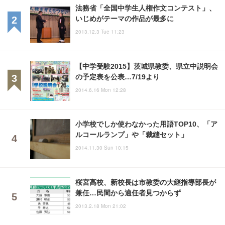
法務省「全国中学生人権作文コンテスト」、
いじめがテーマの作品が最多に
2013.12.3 Tue 11:23
【中学受験2015】茨城県教委、県立中説明会
の予定表を公表…7/19より
2014.6.16 Mon 12:28
小学校でしか使わなかった用語TOP10、「ア
ルコールランプ」や「裁縫セット」
2014.11.30 Sun 10:15
桜宮高校、新校長は市教委の大継指導部長が
兼任…民間から適任者見つからず
2013.2.18 Mon 21:02