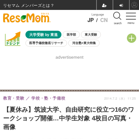
リセマム メンバーズ
Language
JP
/
CN
menu
search
大学受験 by 東進
医学部
東大受験
医専予備校徹底リサーチ
河合塾×東大特集
親子で考える大学選び
高校受験
中学受験
小学校受験
advertisement
共通テスト
夏休み
8月開催学校説明会・相談会
8月開催イベント・WS
全国公立高校 過去問
人気記事
自由研究教材（小学生向け）
自由研究教材（中学生向け）
ランキング
教育・受験
学校・塾・予備校
2014.7.2（水） 11:25
【夏休み】筑波大学、自由研究に役立つ16のワ
ークショップ開催…中学生対象 4枚目の写真・
画像