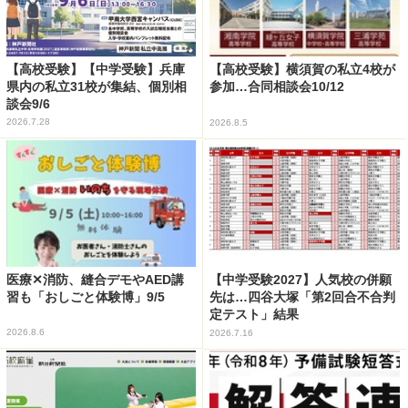
【高校受験】【中学受験】兵庫
【高校受験】横須賀の私立4校が
県内の私立31校が集結、個別相
参加…合同相談会10/12
談会9/6
2026.7.28
2026.8.5
医療✕消防、縫合デモやAED講
【中学受験2027】人気校の併願
習も「おしごと体験博」9/5
先は…四谷大塚「第2回合不合判
定テスト」結果
2026.8.6
2026.7.16