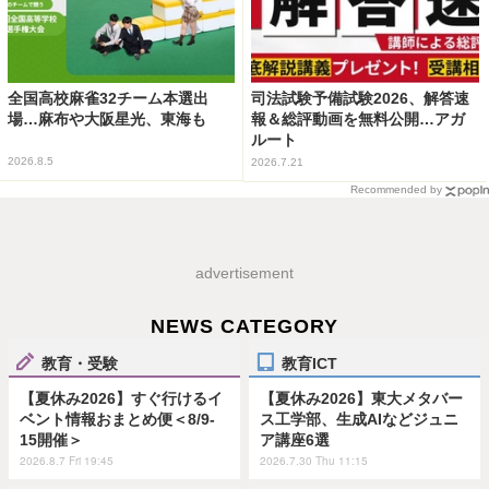
全国高校麻雀32チーム本選出
司法試験予備試験2026、解答速
場…麻布や大阪星光、東海も
報＆総評動画を無料公開…アガ
ルート
2026.8.5
2026.7.21
Recommended by
advertisement
NEWS CATEGORY
教育・受験
教育ICT
【夏休み2026】すぐ行けるイ
【夏休み2026】東大メタバー
ベント情報おまとめ便＜8/9-
ス工学部、生成AIなどジュニ
15開催＞
ア講座6選
2026.8.7 Fri 19:45
2026.7.30 Thu 11:15