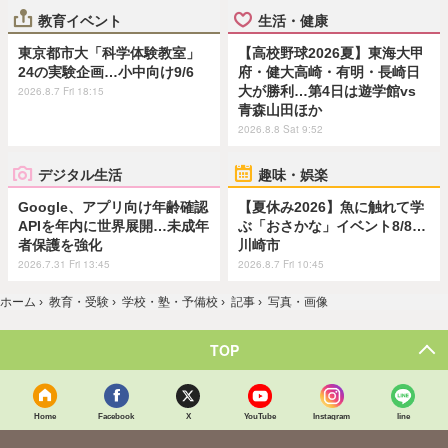
教育イベント
生活・健康
東京都市大「科学体験教室」
【高校野球2026夏】東海大甲
24の実験企画…小中向け9/6
府・健大高崎・有明・長崎日
大が勝利…第4日は遊学館vs
2026.8.7 Fri 18:15
青森山田ほか
2026.8.8 Sat 9:52
デジタル生活
趣味・娯楽
Google、アプリ向け年齢確認
【夏休み2026】魚に触れて学
APIを年内に世界展開…未成年
ぶ「おさかな」イベント8/8…
者保護を強化
川崎市
2026.7.31 Fri 13:45
2026.8.7 Fri 10:45
ホーム
›
教育・受験
›
学校・塾・予備校
›
記事
›
写真・画像
TOP
Home
Facebook
X
YouTube
Instagram
line