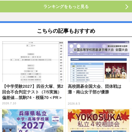
ランキングをもっと見る
こちらの記事もおすすめ
【中学受験2027】四谷大塚、第2
高校囲碁全国大会、団体戦は
回合不合判定テスト（7/5実施）
灘・南山女子部が優勝
偏差値…筑駒74・桜蔭70＜PR＞
2026.7.10
2026.8.5