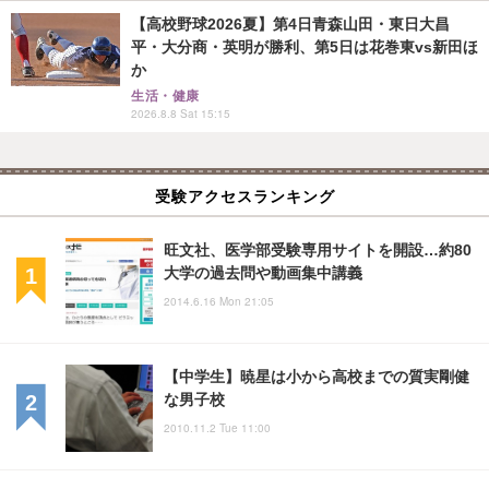
【高校野球2026夏】第4日青森山田・東日大昌
平・大分商・英明が勝利、第5日は花巻東vs新田ほ
か
生活・健康
2026.8.8 Sat 15:15
受験アクセスランキング
旺文社、医学部受験専用サイトを開設…約80
大学の過去問や動画集中講義
2014.6.16 Mon 21:05
【中学生】暁星は小から高校までの質実剛健
な男子校
2010.11.2 Tue 11:00