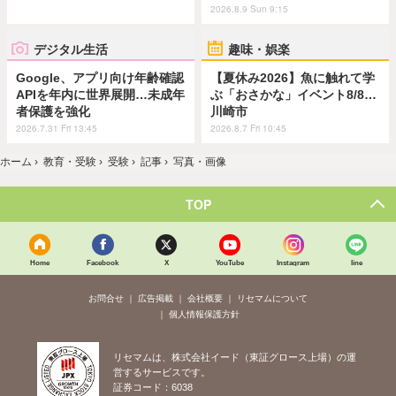
2026.8.9 Sun 9:15
デジタル生活
趣味・娯楽
Google、アプリ向け年齢確認
【夏休み2026】魚に触れて学
APIを年内に世界展開…未成年
ぶ「おさかな」イベント8/8…
者保護を強化
川崎市
2026.7.31 Fri 13:45
2026.8.7 Fri 10:45
ホーム
›
教育・受験
›
受験
›
記事
›
写真・画像
TOP
Home
Facebook
X
YouTube
Instagram
line
お問合せ
広告掲載
会社概要
リセマムについて
個人情報保護方針
リセマムは、株式会社イード（東証グロース上場）の運
営するサービスです。
証券コード：6038