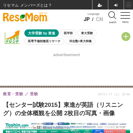
リセマム メンバーズ
Language
JP
/
CN
menu
search
大学受験 by 東進
医学部
東大受験
医専予備校徹底リサーチ
河合塾×東大特集
親子で考える大学選び
高校受験
中学受験
小学校受験
advertisement
共通テスト
夏休み
8月開催学校説明会・相談会
8月開催イベント・WS
全国公立高校 過去問
人気記事
自由研究教材（小学生向け）
自由研究教材（中学生向け）
ランキング
教育・受験
受験
2015.1.17（土） 20:46
【センター試験2015】東進が英語（リスニン
グ）の全体概観を公開 2枚目の写真・画像