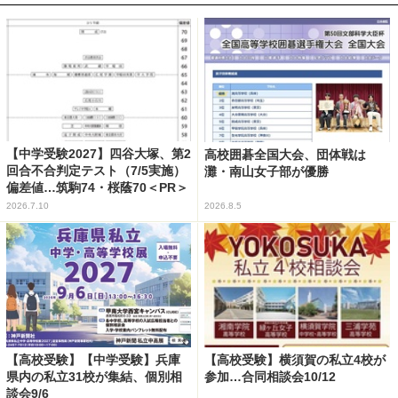
【中学受験2027】四谷大塚、第2
高校囲碁全国大会、団体戦は
回合不合判定テスト（7/5実施）
灘・南山女子部が優勝
偏差値…筑駒74・桜蔭70＜PR＞
2026.7.10
2026.8.5
【高校受験】【中学受験】兵庫
【高校受験】横須賀の私立4校が
県内の私立31校が集結、個別相
参加…合同相談会10/12
談会9/6