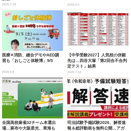
2026.7.28
2026.8.5
医療✕消防、縫合デモやAED講
【中学受験2027】人気校の併願
習も「おしごと体験博」9/5
先は…四谷大塚「第2回合不合判
定テスト」結果
2026.8.6
2026.7.16
全国高校麻雀32チーム本選出
司法試験予備試験2026、解答速
場…麻布や大阪星光、東海も
報＆総評動画を無料公開…アガ