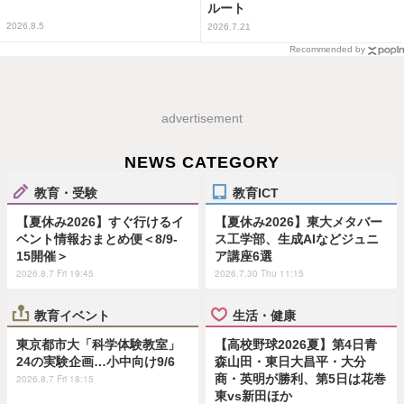
ルート
2026.8.5
2026.7.21
Recommended by
advertisement
NEWS CATEGORY
教育・受験
教育ICT
【夏休み2026】すぐ行けるイ
【夏休み2026】東大メタバー
ベント情報おまとめ便＜8/9-
ス工学部、生成AIなどジュニ
15開催＞
ア講座6選
2026.8.7 Fri 19:45
2026.7.30 Thu 11:15
教育イベント
生活・健康
東京都市大「科学体験教室」
【高校野球2026夏】第4日青
24の実験企画…小中向け9/6
森山田・東日大昌平・大分
商・英明が勝利、第5日は花巻
2026.8.7 Fri 18:15
東vs新田ほか