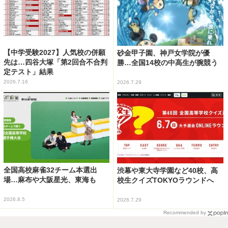
【中学受験2027】人気校の併願
砂金甲子園、神戸女学院が優
先は…四谷大塚「第2回合不合判
勝…全国14校の中高生が腕競う
定テスト」結果
2026.7.16
2026.7.29
全国高校麻雀32チーム本選出
渋幕や東大寺学園など40校、高
場…麻布や大阪星光、東海も
校生クイズTOKYOラウンドへ
2026.8.5
2026.7.29
Recommended by