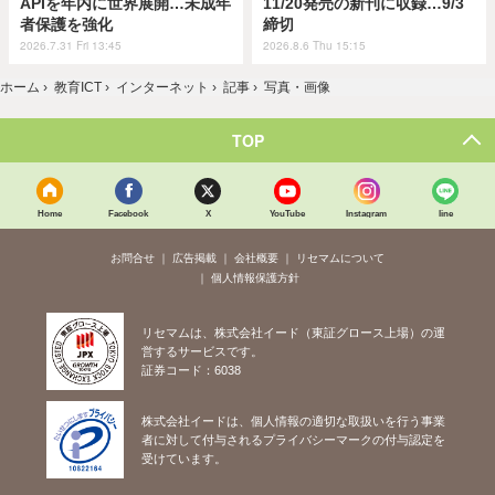
APIを年内に世界展開…未成年
11/20発売の新刊に収録…9/3
者保護を強化
締切
2026.7.31 Fri 13:45
2026.8.6 Thu 15:15
ホーム
›
教育ICT
›
インターネット
›
記事
›
写真・画像
TOP
Home
Facebook
X
YouTube
Instagram
line
お問合せ
広告掲載
会社概要
リセマムについて
個人情報保護方針
リセマムは、株式会社イード（東証グロース上場）の運
営するサービスです。
証券コード：6038
株式会社イードは、個人情報の適切な取扱いを行う事業
者に対して付与されるプライバシーマークの付与認定を
受けています。