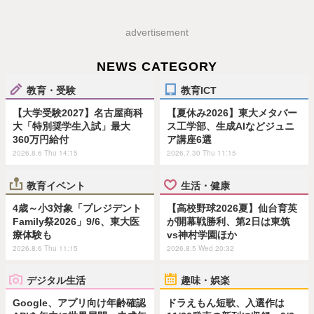
advertisement
NEWS CATEGORY
教育・受験
教育ICT
【大学受験2027】名古屋商科
【夏休み2026】東大メタバー
大「特別奨学生入試」最大
ス工学部、生成AIなどジュニ
360万円給付
ア講座6選
2026.8.6 Thu 14:15
2026.7.30 Thu 11:15
教育イベント
生活・健康
4歳～小3対象「プレジデント
【高校野球2026夏】仙台育英
Family祭2026」9/6、東大医
が開幕戦勝利、第2日は東筑
療体験も
vs神村学園ほか
2026.8.6 Thu 11:15
2026.8.5 Wed 20:32
デジタル生活
趣味・娯楽
Google、アプリ向け年齢確認
ドラえもん短歌、入選作は