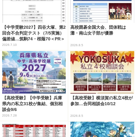
【中学受験2027】四谷大塚、第2
高校囲碁全国大会、団体戦は
回合不合判定テスト（7/5実施）
灘・南山女子部が優勝
偏差値…筑駒74・桜蔭70＜PR＞
2026.7.10
2026.8.5
【高校受験】【中学受験】兵庫
【高校受験】横須賀の私立4校が
県内の私立31校が集結、個別相
参加…合同相談会10/12
談会9/6
2026.7.28
2026.8.5