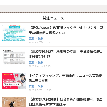
関連ニュース
【夏休み2026】教育版マイクラでまちづくり、親
子30組無料...嘉悦大8/24
教育・受験
2026.8.5 Wed 1:15
【高校受験2027】群馬県公立高、実施要項公表...
本検査2/16-17
教育・受験
2026.8.4 Tue 23:15
ネイティブキャンプ、中高生向けニュース英語提
供...毎日更新
教育・受験
2026.8.5 Wed 18:15
【高校野球2026夏】仙台育英が開幕戦勝利、第2
日は東筑vs神村学園ほか