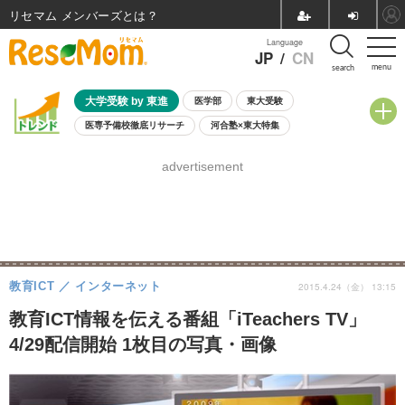
リセマム メンバーズ
Language
JP
/
CN
menu
search
大学受験 by 東進
医学部
東大受験
医専予備校徹底リサーチ
河合塾×東大特集
親子で考える大学選び
高校受験
中学受験
小学校受験
advertisement
共通テスト
夏休み
8月開催学校説明会・相談会
8月開催イベント・WS
全国公立高校 過去問
人気記事
自由研究教材（小学生向け）
自由研究教材（中学生向け）
ランキング
教育ICT
インターネット
2015.4.24（金） 13:15
教育ICT情報を伝える番組「iTeachers TV」
4/29配信開始 1枚目の写真・画像