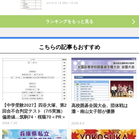
2016.4.18 Mon 16:49
ランキングをもっと見る
こちらの記事もおすすめ
【中学受験2027】四谷大塚、第2
高校囲碁全国大会、団体戦は
回合不合判定テスト（7/5実施）
灘・南山女子部が優勝
偏差値…筑駒74・桜蔭70＜PR＞
2026.7.10
2026.8.5