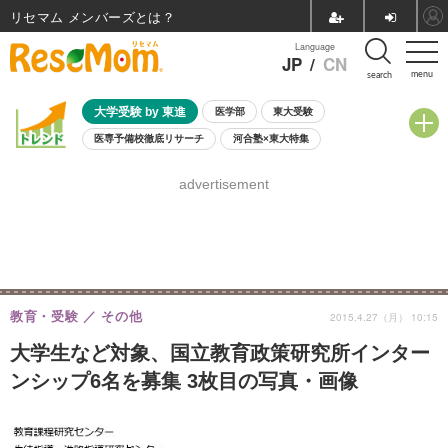
リセマム メンバーズ
Language
JP
/
CN
menu
search
大学受験 by 東進
医学部
東大受験
医専予備校徹底リサーチ
河合塾×東大特集
親子で考える大学選び
高校受験
中学受験
小学校受験
advertisement
共通テスト
夏休み
8月開催学校説明会・相談会
8月開催イベント・WS
全国公立高校 過去問
人気記事
自由研究教材（小学生向け）
自由研究教材（中学生向け）
ランキング
教育・受験
その他
2015.4.27（月） 10:15
大学生など対象、国立教育政策研究所インター
ンシップ6名を募集 3枚目の写真・画像