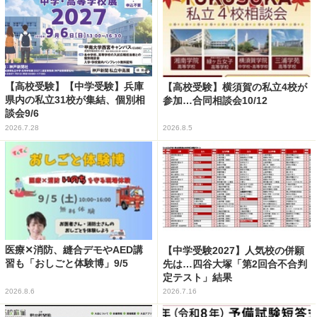
【高校受験】【中学受験】兵庫
【高校受験】横須賀の私立4校が
県内の私立31校が集結、個別相
参加…合同相談会10/12
談会9/6
2026.7.28
2026.8.5
医療✕消防、縫合デモやAED講
【中学受験2027】人気校の併願
習も「おしごと体験博」9/5
先は…四谷大塚「第2回合不合判
定テスト」結果
2026.8.6
2026.7.16