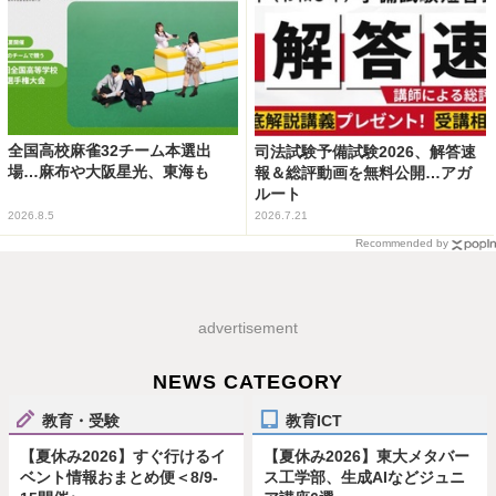
全国高校麻雀32チーム本選出
司法試験予備試験2026、解答速
場…麻布や大阪星光、東海も
報＆総評動画を無料公開…アガ
ルート
2026.8.5
2026.7.21
Recommended by
advertisement
NEWS CATEGORY
教育・受験
教育ICT
【夏休み2026】すぐ行けるイ
【夏休み2026】東大メタバー
ベント情報おまとめ便＜8/9-
ス工学部、生成AIなどジュニ