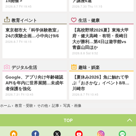
15開催＞
ア講座6選
2026.8.7 Fri 19:45
2026.7.30 Thu 11:15
教育イベント
生活・健康
東京都市大「科学体験教室」
【高校野球2026夏】東海大甲
24の実験企画…小中向け9/6
府・健大高崎・有明・長崎日
大が勝利…第4日は遊学館vs
2026.8.7 Fri 18:15
青森山田ほか
2026.8.8 Sat 9:52
デジタル生活
趣味・娯楽
Google、アプリ向け年齢確認
【夏休み2026】魚に触れて学
APIを年内に世界展開…未成年
ぶ「おさかな」イベント8/8…
者保護を強化
川崎市
2026.7.31 Fri 13:45
2026.8.7 Fri 10:45
ホーム
›
教育・受験
›
その他
›
記事
›
写真・画像
TOP