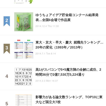
ゆうちょアイデア貯金箱コンクール結果発
表…全国6会場で作品展
2014.12.4 Thu 11:30
東大・京大・早大・慶大 就職先ランキング…
20年の変化（1993年／2013年）
2014.7.1 Tue 8:14
高1がスパコンで5×5魔方陣の全解に成功、2
時間36分で2億7,530万5,224通り
2014.3.3 Mon 16:37
影響力がある論文数ランキング、TOP10に東
大など国立大7校