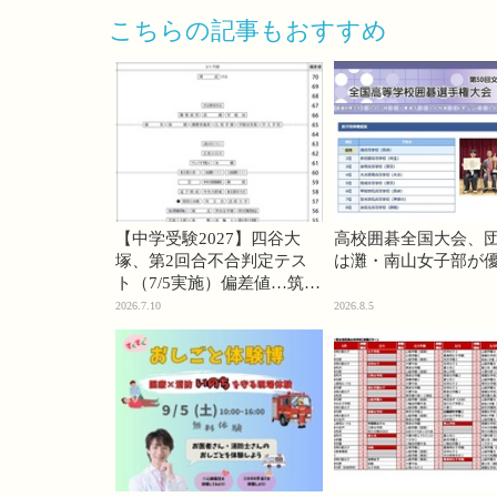
こちらの記事もおすすめ
【中学受験2027】四谷大
高校囲碁全国大会、
塚、第2回合不合判定テス
は灘・南山女子部が
ト（7/5実施）偏差値…筑駒
74・桜蔭70＜PR＞
2026.7.10
2026.8.5