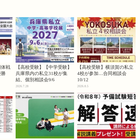
団体戦
【高校受験】【中学受験】
【高校受験】横須賀の私立
優勝
兵庫県内の私立31校が集
4校が参加…合同相談会
結、個別相談会9/6
10/12
2026.7.28
2026.8.5