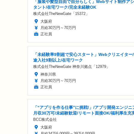
「服装や髪型自由で自分らしく」Webサイト制作ア
タント/在宅ワーク/完全未経験OK
株式会社TheNewGate「15372」
大阪府
月給30万円～70万円
正社員
「未経験率9割超で安心スタート」Webクリエイター
途入社9割以上/在宅ワーク
株式会社TheNewGate 神奈川拠点「12979」
神奈川県
月給30万円～70万円
正社員
「“アプリを作る仕事”に挑戦!」/アプリ開発エンジニア
月収30万可/未経験歓迎/リモート面接OK/福利厚生充
BCC株式会社
大阪府
月給34万6,000円～39万4,000円