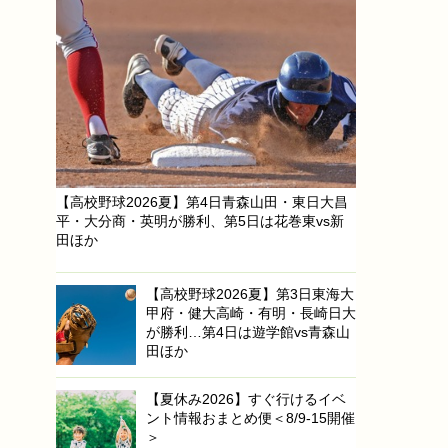
【高校野球2026夏】第4日青森山田・東日大昌
平・大分商・英明が勝利、第5日は花巻東vs新
田ほか
【高校野球2026夏】第3日東海大
甲府・健大高崎・有明・長崎日大
が勝利…第4日は遊学館vs青森山
田ほか
【夏休み2026】すぐ行けるイベ
ント情報おまとめ便＜8/9-15開催
＞