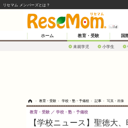
リセマム メンバーズ
ホーム
教育・受験
国
未就学児
小学生
ホーム
›
教育・受験
›
学校・塾・予備校
›
記事
›
写真・画像
教育・受験
学校・塾・予備校
【学校ニュース】聖徳大、