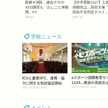
医療✕消防、縫合デモや
【中学受験2027】人
AED講習も「おしごと体験
併願先は…四谷大塚「
博」9/5
回合不合判定テスト
2026.8.6
2026.7.16
学校ニュース
eスポーツ国際教育サ
ICUと慶應SFC、連携・協
11/14…教員や高校生
力に関する包括協定締結
2021.10.22 Fri 15:15
2021.11.26 Fri 18:45
イベント