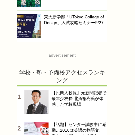
東大新学部「UTokyo College of
Design」入試攻略セミナー9/27
advertisement
学校・塾・予備校アクセスランキ
ング
【民間人校長】元新聞記者で
最年少校長 北角裕樹氏が体
感した学校現場
【話題】センター試験中に感
動…2016は英語の物語文、