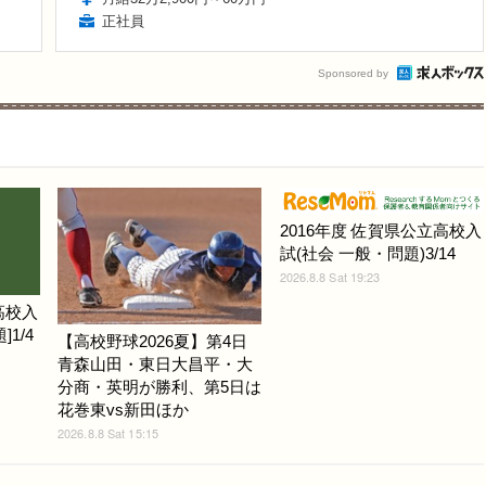
正社員
Sponsored by
2016年度 佐賀県公立高校入
試(社会 一般・問題)3/14
2026.8.8 Sat 19:23
高校入
1/4
【高校野球2026夏】第4日
青森山田・東日大昌平・大
分商・英明が勝利、第5日は
花巻東vs新田ほか
2026.8.8 Sat 15:15