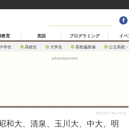
際教育
英語
プログラミング
イベ
中学生
高校生
大学生
高校偏差値
公立高校・
advertisement
2015.5.21 Thu 12:15
昭和大、清泉、玉川大、中大、明