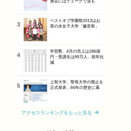
過去にはデュークで涙も
ベストオブ学園祭2013はお
茶の水女子大学「徽音祭」
学習塾、4月の売上は286億
円・受講生は89万人…前年比
減
上智大学、聖母大学の廃止を
正式発表…66年の歴史に幕
アクセスランキングをもっと見る