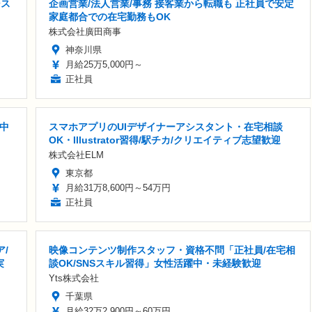
シス
企画営業/法人営業/事務 接客業から転職も 正社員で安定
家庭都合での在宅勤務もOK
株式会社廣田商事
神奈川県
月給25万5,000円～
正社員
/中
スマホアプリのUIデザイナーアシスタント・在宅相談
OK・Illustrator習得/駅チカ/クリエイティブ志望歓迎
株式会社ELM
東京都
月給31万8,600円～54万円
正社員
/
映像コンテンツ制作スタッフ・資格不問「正社員/在宅相
実
談OK/SNSスキル習得」女性活躍中・未経験歓迎
Yts株式会社
千葉県
月給32万2,900円～60万円