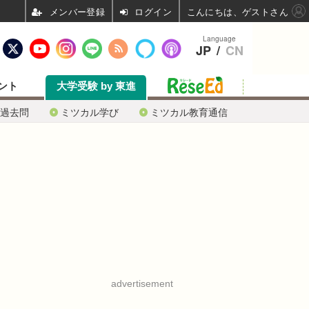
ログイン
こんにちは、ゲストさん
Language
JP
/
CN
ント
大学受験 by 東進
過去問
ミツカル学び
ミツカル教育通信
advertisement