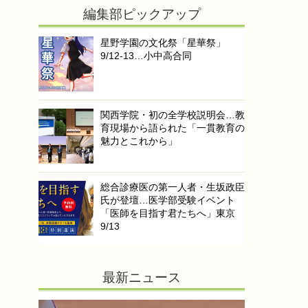
編集部ピックアップ
星野学園の文化祭「星華祭」
9/12-13…小中高合同
関西学院・初の全学校説明会…教
育現場から語られた「一貫教育の
魅力とこれから」
総合診療医の第一人者・生坂政臣
氏が登壇…医学部受験イベント
「医師を目指す君たちへ」東京
9/13
最新ニュース