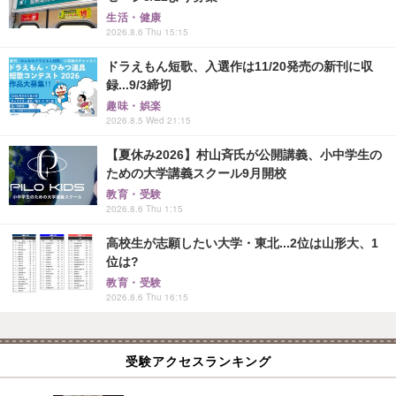
生活・健康
2026.8.6 Thu 15:15
ドラえもん短歌、入選作は11/20発売の新刊に収
録...9/3締切
趣味・娯楽
2026.8.5 Wed 21:15
【夏休み2026】村山斉氏が公開講義、小中学生の
ための大学講義スクール9月開校
教育・受験
2026.8.6 Thu 1:15
高校生が志願したい大学・東北...2位は山形大、1
位は?
教育・受験
2026.8.6 Thu 16:15
受験アクセスランキング