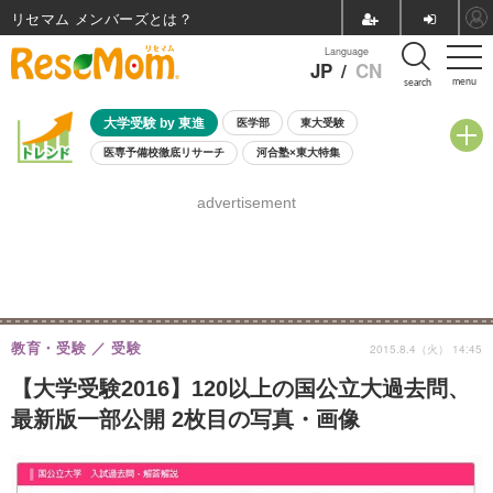
リセマム メンバーズ
Language
JP
/
CN
menu
search
大学受験 by 東進
医学部
東大受験
医専予備校徹底リサーチ
河合塾×東大特集
親子で考える大学選び
高校受験
中学受験
小学校受験
advertisement
共通テスト
夏休み
8月開催学校説明会・相談会
8月開催イベント・WS
全国公立高校 過去問
人気記事
自由研究教材（小学生向け）
自由研究教材（中学生向け）
ランキング
教育・受験
受験
2015.8.4（火） 14:45
【大学受験2016】120以上の国公立大過去問、
最新版一部公開 2枚目の写真・画像