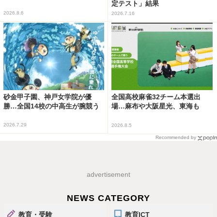
定テスト」結果
2026.8.6
2026.7.16
砂金甲子園、神戸女学院が優
全国高校麻雀32チーム本選出
勝…全国14校の中高生が腕競う
場…麻布や大阪星光、東海も
2026.7.29
2026.8.5
Recommended by
advertisement
NEWS CATEGORY
教育・受験
教育ICT