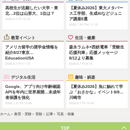
高校生が志願したい大学・東
【夏休み2026】東大メタバー
北…2位は山形大、1位は？
ス工学部、生成AIなどジュニ
ア講座6選
2026.8.7 Fri 10:15
2026.7.30 Thu 11:15
教育イベント
生活・健康
アメリカ留学の奨学金情報を
森永ラムネ×西鉄電車「受験生
紹介8/27東京…
応援列車」応援メッセージ
EducationUSA
8/12より募集
2026.8.7 Fri 11:15
2026.8.7 Fri 9:15
デジタル生活
趣味・娯楽
Google、アプリ向け年齢確認
【夏休み2026】魚に触れて学
APIを年内に世界展開…未成年
ぶ「おさかな」イベント8/8…
者保護を強化
川崎市
2026.7.31 Fri 13:45
2026.8.7 Fri 10:45
ホーム
›
教育・受験
›
受験
›
記事
›
写真・画像
TOP