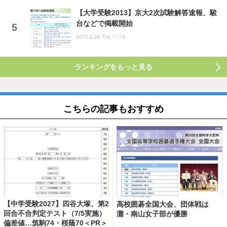
【大学受験2013】京大2次試験解答速報、駿
台などで掲載開始
2013.2.26 Tue 11:10
ランキングをもっと見る
こちらの記事もおすすめ
【中学受験2027】四谷大塚、第2
高校囲碁全国大会、団体戦は
回合不合判定テスト（7/5実施）
灘・南山女子部が優勝
偏差値…筑駒74・桜蔭70＜PR＞