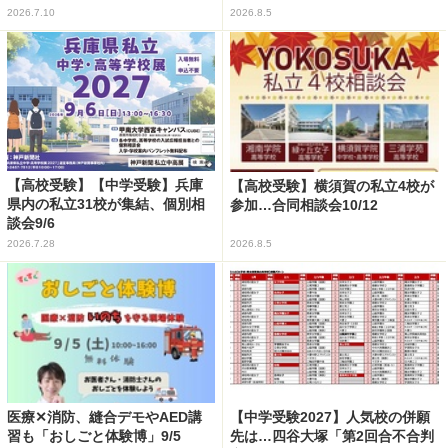
2026.7.10
2026.8.5
【高校受験】【中学受験】兵庫
【高校受験】横須賀の私立4校が
県内の私立31校が集結、個別相
参加…合同相談会10/12
談会9/6
2026.7.28
2026.8.5
医療✕消防、縫合デモやAED講
【中学受験2027】人気校の併願
習も「おしごと体験博」9/5
先は…四谷大塚「第2回合不合判