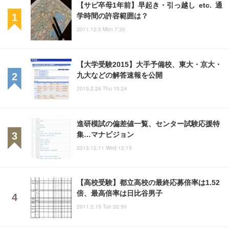
【サピ卒母1年前】早起き・引っ越し etc. 通
学時間の許容範囲は？
2011.12.5 Mon 7:30
【大学受験2015】大手予備校、東大・京大・
九大などの解答速報を公開
2015.2.26 Thu 15:24
進研模試の偏差値一覧、センター試験応援特
集…マナビジョン
2013.12.11 Wed 12:15
【高校受験】都立高校の最終応募倍率は1.52
倍、最高倍率は日比谷男子
2011.2.15 Tue 22:50