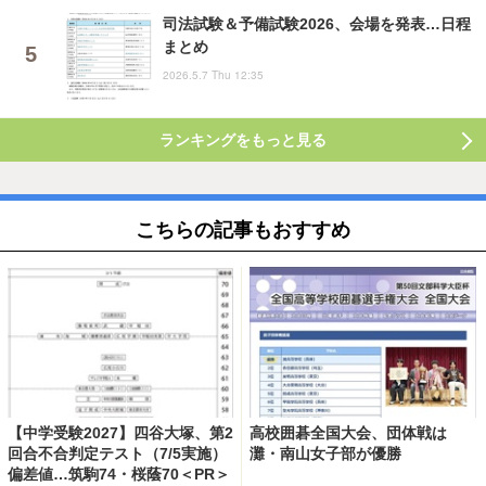
司法試験＆予備試験2026、会場を発表…日程
まとめ
2026.5.7 Thu 12:35
ランキングをもっと見る
こちらの記事もおすすめ
【中学受験2027】四谷大塚、第2
高校囲碁全国大会、団体戦は
回合不合判定テスト（7/5実施）
灘・南山女子部が優勝
偏差値…筑駒74・桜蔭70＜PR＞