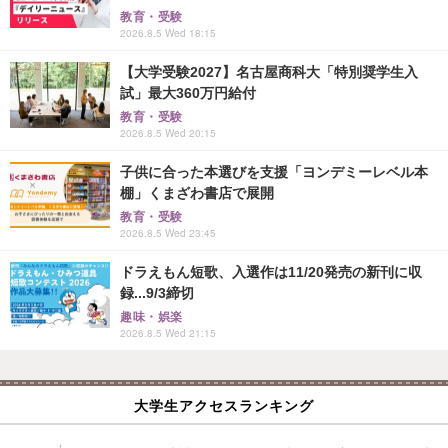
教育・受験
2026.8.5 Wed 18:15
【大学受験2027】名古屋商科大「特別奨学生入
試」最大360万円給付
教育・受験
2026.8.5 Wed 20:15
子供に合った本選びを支援「ヨンデミーレベル本
棚」くまざわ書店で展開
教育・受験
2026.8.5 Wed 23:45
ドラえもん短歌、入選作は11/20発売の新刊に収
録...9/3締切
趣味・娯楽
2026.8.5 Wed 21:15
大学生アクセスランキング