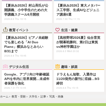
【夏休み2026】村山斉氏が公
【夏休み2026】東大メタバー
開講義、小中学生のための大
ス工学部、生成AIなどジュニ
学講義スクール9月開校
ア講座6選
2026.8.6 Thu 19:15
2026.7.30 Thu 11:15
教育イベント
生活・健康
【夏休み2026】ピアノ未経験
【高校野球2026夏】仙台育英
でも楽しめる「AI Duo
が開幕戦勝利、第2日は東筑
Piano」横浜みなとみらい
vs神村学園ほか
8/31まで
2026.8.5 Wed 20:32
2026.8.6 Thu 19:45
デジタル生活
趣味・娯楽
Google、アプリ向け年齢確認
ドラえもん短歌、入選作は
APIを年内に世界展開…未成年
11/20発売の新刊に収録…9/3
者保護を強化
締切
2026.7.31 Fri 13:45
2026.8.6 Thu 15:15
ホーム
›
教育・受験
›
大学生
›
記事
›
写真・画像