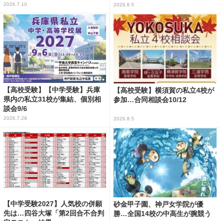
2026.7.10
2026.8.5
【高校受験】【中学受験】兵庫
【高校受験】横須賀の私立4校が
県内の私立31校が集結、個別相
参加…合同相談会10/12
談会9/6
2026.7.28
2026.8.5
【中学受験2027】人気校の併願
砂金甲子園、神戸女学院が優
先は…四谷大塚「第2回合不合判
勝…全国14校の中高生が腕競う