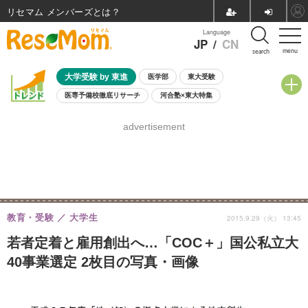
リセマム メンバーズ
Language
JP
/
CN
menu
search
大学受験 by 東進
医学部
東大受験
医専予備校徹底リサーチ
河合塾×東大特集
親子で考える大学選び
高校受験
中学受験
小学校受験
advertisement
共通テスト
夏休み
8月開催学校説明会・相談会
8月開催イベント・WS
全国公立高校 過去問
人気記事
自由研究教材（小学生向け）
自由研究教材（中学生向け）
ランキング
教育・受験
大学生
2015.9.29（火） 13:45
若者定着と雇用創出へ…「COC＋」国公私立大
40事業選定 2枚目の写真・画像