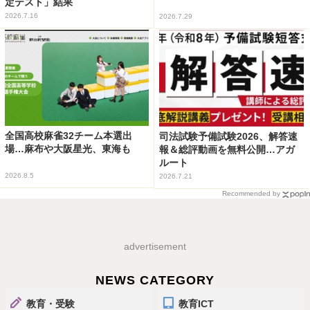
定テスト」結果
2026.7.16
2026.7.29
全国高校麻雀32チーム本選出
司法試験予備試験2026、解答速
場…麻布や大阪星光、東海も
報＆総評動画を無料公開…アガ
ルート
2026.8.5
2026.7.21
Recommended by
advertisement
NEWS CATEGORY
教育・受験
教育ICT