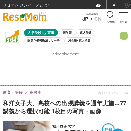
リセマム メンバーズ
Language
JP
/
CN
menu
search
大学受験 by 東進
医学部
東大受験
医専予備校徹底リサーチ
河合塾×東大特集
親子で考える大学選び
高校受験
中学受験
小学校受験
advertisement
共通テスト
夏休み
8月開催学校説明会・相談会
8月開催イベント・WS
全国公立高校 過去問
人気記事
自由研究教材（小学生向け）
自由研究教材（中学生向け）
ランキング
教育・受験
高校生
2016.4.1（金） 17:15
和洋女子大、高校への出張講義を通年実施…77
講義から選択可能 1枚目の写真・画像