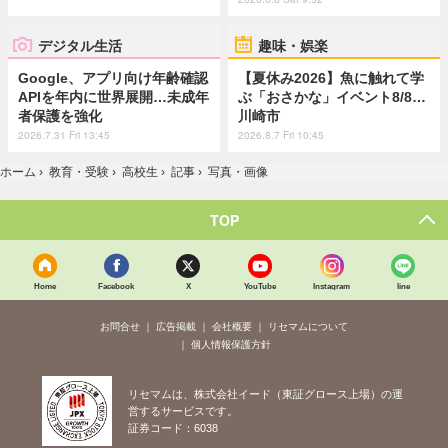
デジタル生活
趣味・娯楽
Google、アプリ向け年齢確認
【夏休み2026】魚に触れて学
APIを年内に世界展開…未成年
ぶ「おさかな」イベント8/8…
者保護を強化
川崎市
2026.7.31 Fri 13:45
2026.8.7 Fri 10:45
ホーム
›
教育・受験
›
高校生
›
記事
›
写真・画像
TOP
Home
Facebook
X
YouTube
Instagram
line
お問合せ
広告掲載
会社概要
リセマムについて
個人情報保護方針
リセマムは、株式会社イード（東証グロース上場）の運
営するサービスです。
証券コード：6038