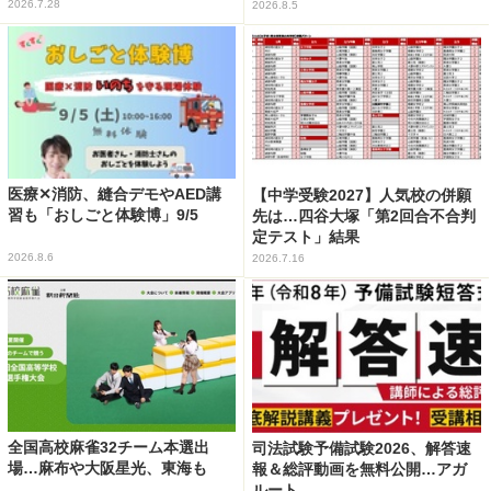
2026.7.28
2026.8.5
医療✕消防、縫合デモやAED講
【中学受験2027】人気校の併願
習も「おしごと体験博」9/5
先は…四谷大塚「第2回合不合判
定テスト」結果
2026.8.6
2026.7.16
全国高校麻雀32チーム本選出
司法試験予備試験2026、解答速
場…麻布や大阪星光、東海も
報＆総評動画を無料公開…アガ
ルート