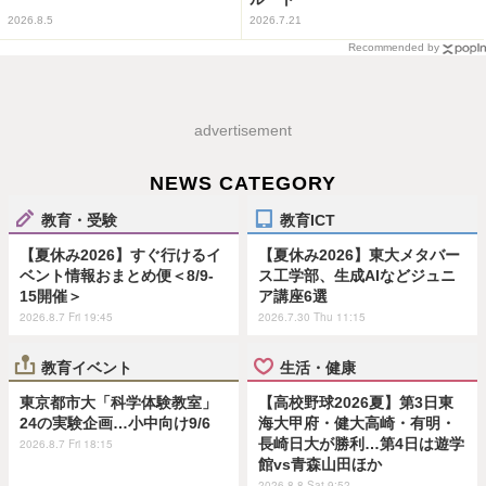
2026.8.5
2026.7.21
Recommended by
advertisement
NEWS CATEGORY
教育・受験
教育ICT
【夏休み2026】すぐ行けるイ
【夏休み2026】東大メタバー
ベント情報おまとめ便＜8/9-
ス工学部、生成AIなどジュニ
15開催＞
ア講座6選
2026.8.7 Fri 19:45
2026.7.30 Thu 11:15
教育イベント
生活・健康
東京都市大「科学体験教室」
【高校野球2026夏】第3日東
24の実験企画…小中向け9/6
海大甲府・健大高崎・有明・
長崎日大が勝利…第4日は遊学
2026.8.7 Fri 18:15
館vs青森山田ほか
2026.8.8 Sat 9:52