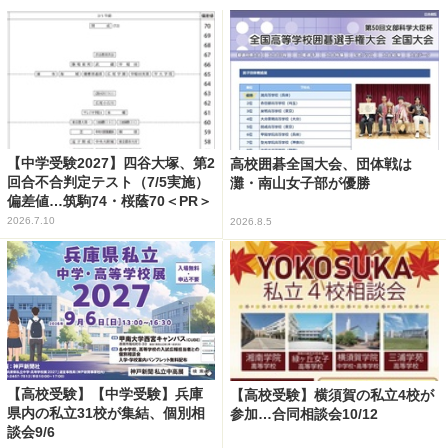
【中学受験2027】四谷大塚、第2
高校囲碁全国大会、団体戦は
回合不合判定テスト（7/5実施）
灘・南山女子部が優勝
偏差値…筑駒74・桜蔭70＜PR＞
2026.7.10
2026.8.5
【高校受験】【中学受験】兵庫
【高校受験】横須賀の私立4校が
県内の私立31校が集結、個別相
参加…合同相談会10/12
談会9/6